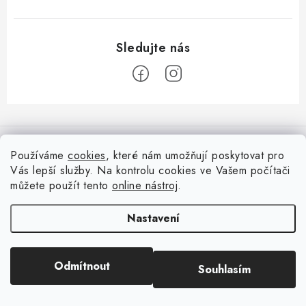
Z
á
Informace pro vás
p
Používáme
cookies
, které nám umožňují poskytovat pro
a
Vás lepší služby. Na kontrolu cookies ve Vašem počítači
Doprava
Nepřehlédněte
t
můžete použít tento
online nástroj
.
Kontakty
í
Blog s nápady a návody
Facebook
Nastavení
Moje objednávka
Slovník pojmů, české návody
Oblíbené ♥️
Copyright 2026
HuráPapír.cz
. Všechna práva vyhrazena.
Upravit nastavení
Hurá TÝM
Odmítnout
Souhlasím
cookies
Hodnocení obchodu
Reklamace a vrácení zboží
Vytvořil Shoptet
Obchodní podmínky