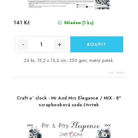
141 Kč
(1 ks)
Skladem
24 ks; 15,2 x 15,2 cm; 250 gsm; matný potisk.
Kód:
90882
Craft o´ clock - Mr And Mrs Elegance / MIX - 8"
scrapbooková sada čtvrtek