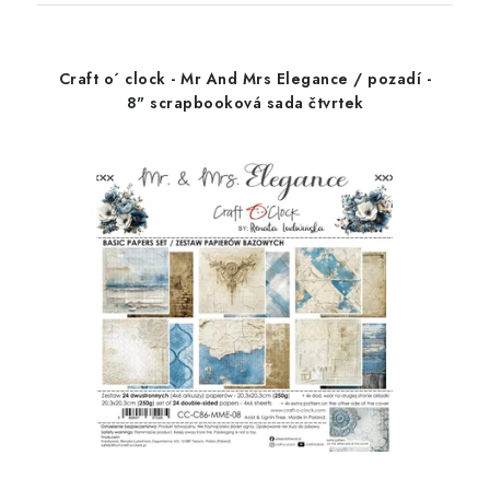
Craft o´ clock - Mr And Mrs Elegance / pozadí -
8" scrapbooková sada čtvrtek