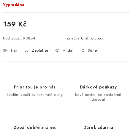
Vyprodáno
159 Kč
Měrná cena:
Kód zboží:
90884
Značka:
Craft o´clock
Tisk
Zeptat se
Hlídat
Sdílet
Prioritou je pro nás
Dárkové poukazy
kvalitní zboží za rozumné ceny
když nevíte, co konkrétně
darovat
Zboží dobře známe,
Dárek zdarma