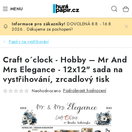
Přejít
Hleda
na
obsah
DOVOLENÁ 8.8. - 16.8.
NOVINKY
2026... Děkujeme za pochopení!
HURÁ DÍLNA
Papíry na vystřihování
VŠECHNO ZBOŽÍ
Craft o´clock - Hobby – Mr And
Mrs Elegance - 12x12" sada na
KNIHAŘSKÝ MATERIÁL
vystřihování, zrcadlový tisk
KURZY NATY LYSAK
Podrobnosti hodnocení
Neohodnoceno
OBLÍBENÉ ♥️
FOTORECENZE