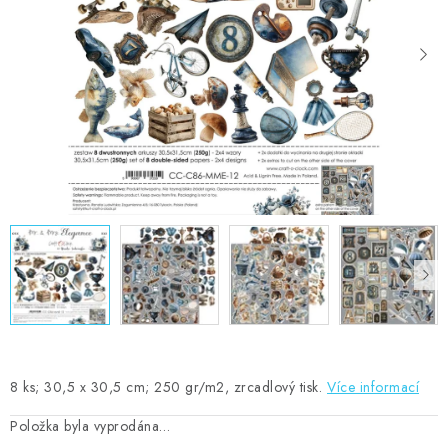
MOJE OBJEDNÁVKA
ZNAČKY
Doprava
Kontakty
Moje objednávka
Oblíbené ♥️
Hodnocení obchodu
Obchodní podmínky
Podmínky ochrany osobních údajů
Ověřování recenzí
Jak nakupovat
8 ks; 30,5 x 30,5 cm; 250 gr/m2, zrcadlový tisk.
Více informací
Položka byla vyprodána…