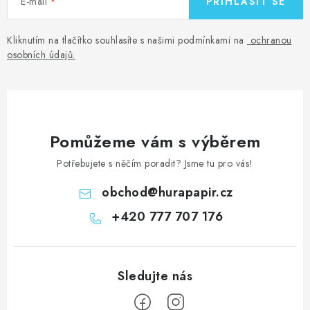
E-mail
PŘIHLÁSIT SE
Kliknutím na tlačítko souhlasíte s našimi podmínkami na
ochranou
osobních údajů
.
Pomůžeme vám s výběrem
Potřebujete s něčím poradit? Jsme tu pro vás!
obchod
@
hurapapir.cz
+420 777 707 176