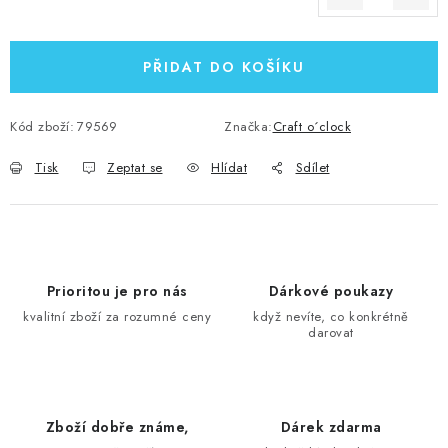
Měrná cena:
PŘIDAT DO KOŠÍKU
Kód zboží:
79569
Značka:
Craft o´clock
Tisk
Zeptat se
Hlídat
Sdílet
Prioritou je pro nás
Dárkové poukazy
kvalitní zboží za rozumné ceny
když nevíte, co konkrétně
darovat
Zboží dobře známe,
Dárek zdarma