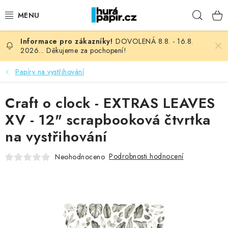
Přejít
Hleda
na
obsah
DOVOLENÁ 8.8. - 16.8.
NOVINKY
2026... Děkujeme za pochopení!
HURÁ DÍLNA
Papíry na vystřihování
VŠECHNO ZBOŽÍ
Craft o clock - EXTRAS LEAVES
XV - 12" scrapbooková čtvrtka
KNIHAŘSKÝ MATERIÁL
na vystřihování
KURZY NATY LYSAK
Podrobnosti hodnocení
Neohodnoceno
OBLÍBENÉ ♥️
FOTORECENZE