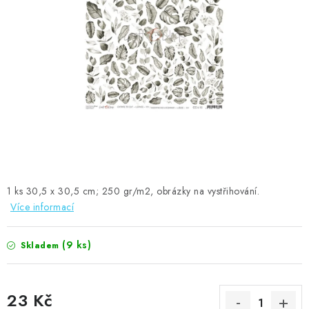
MOJE OBJEDNÁVKA
ZNAČKY
Doprava
Kontakty
Moje objednávka
Oblíbené ♥️
Hodnocení obchodu
Obchodní podmínky
Podmínky ochrany osobních údajů
Ověřování recenzí
Jak nakupovat
1 ks 30,5 x 30,5 cm; 250 gr/m2, obrázky na vystřihování.
Více informací
(9 ks)
Skladem
23 Kč