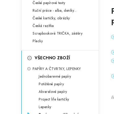
České papírové texty
Ruční práce - alba, deníky...
České kartičky, obrázky
Česká razítka
Scrapbooková TRIČKA, zástěry
Placky
VŠECHNO ZBOŽÍ
PAPÍRY A ČTVRTKY, LEPENKY
Jednobarevné papíry
Potištěné papíry
Akvarelové papíry
li
Project life kartičky
Lepenky