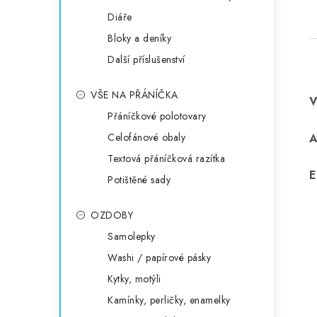
Diáře
Bloky a deníky
Další příslušenství
VŠE NA PŘÁNÍČKA
Přáníčkové polotovary
Celofánové obaly
Textová přáníčková razítka
E
Potištěné sady
OZDOBY
Samolepky
Washi / papírové pásky
Kytky, motýli
Kamínky, perličky, enamelky