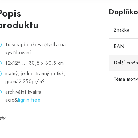
Popis
Doplňko
produktu
Značka
1x scrapbooková čtvrtka na
EAN
vystřihování
Další možn
12x12" ... 30,5 x 30,5 cm
matný, jednostranný potisk,
Téma moti
gramáž 250gr/m2
archivální kvalita
acid&
lignin free
sty