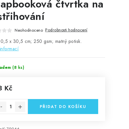
rapbooková čtvrtka na
střihování
Podrobnosti hodnocení
Neohodnoceno
30,5 x 30,5 cm; 250 gsm; matný potisk.
informací
ladem
(8 ks)
3 Kč
rná cena:
PŘIDAT DO KOŠÍKU