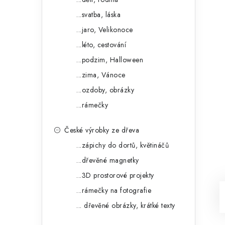
...svatba, láska
...jaro, Velikonoce
...léto, cestování
...podzim, Halloween
...zima, Vánoce
...ozdoby, obrázky
...rámečky
České výrobky ze dřeva
...zápichy do dortů, květináčů
...dřevěné magnetky
...3D prostorové projekty
...rámečky na fotografie
... dřevěné obrázky, krátké texty