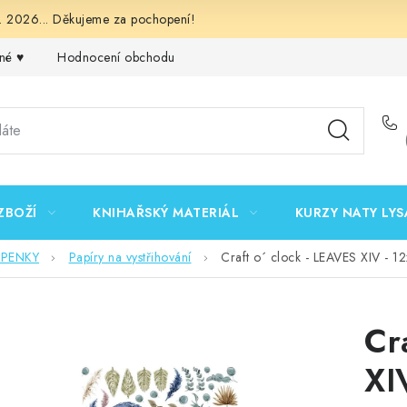
 2026... Děkujeme za pochopení!
né ♥️
Hodnocení obchodu
Obchodní podmínky
Podmínk
ZBOŽÍ
KNIHAŘSKÝ MATERIÁL
KURZY NATY LYS
EPENKY
Papíry na vystřihování
Craft o´ clock - LEAVES XIV - 12
Cr
XI