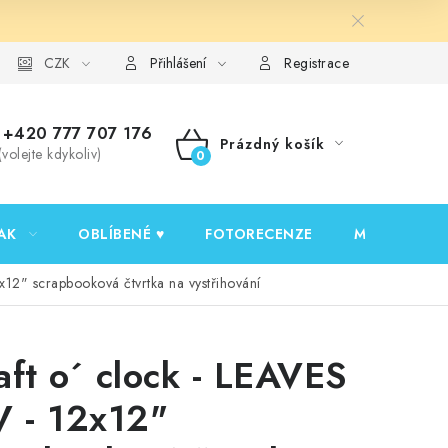
y ochrany osobních údajů
CZK
Ověřování recenzí
Jak nakupovat
Přihlášení
Registrace
+420 777 707 176
Prázdný košík
(volejte kdykoliv)
NÁKUPNÍ
KOŠÍK
AK
OBLÍBENÉ ♥️
FOTORECENZE
MOJE OBJED
x12" scrapbooková čtvrtka na vystřihování
aft o´ clock - LEAVES
V - 12x12"