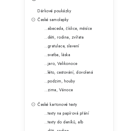
s
e
t
Dárkové poukázky
g
r
České samolepky
o
...abeceda, číslice, měsíce
a
r
...děti, rodina, zvířata
n
i
...gratulace, slavení
e
n
...svatba, láska
í
...jaro, Velikonoce
...léto, cestování, dovolená
p
...podzim, houby
a
...zima, Vánoce
n
České kartonové texty
e
...texty na papírová přání
l
...texty do deníků, alb
...děti, rodina