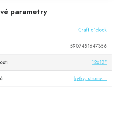
vé parametry
Craft o´clock
5907451647356
osti
12x12"
vů
kytky, stromy...