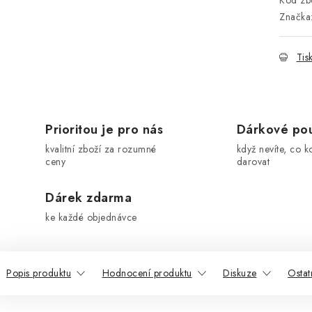
Kód zbo
Značka
Tis
Prioritou je pro nás
Dárkové po
kvalitní zboží za rozumné
když nevíte, co k
ceny
darovat
Dárek zdarma
ke každé objednávce
Popis produktu
Hodnocení produktu
Diskuze
Ostat