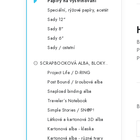
Papíry na vystřihování
Speciální, rýžové papíry, acetát
Sady 12"
Sady 8"
Sady 6"
B
Sady / ostatní
P
P
SCRAPBOOKOVÁ ALBA, BLOKY...
Project Life / D-RING
Post Bound / šroubová alba
Snapload binding alba
Traveler´s Notebook
B
Simple Stories / SN@P!
Látková a kartonová 3D alba
Kartonová alba - klasika
Kartonová alba - různé tvary