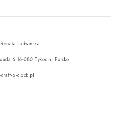
 Renata Ludwińska
topada 6 16‑080 Tykocin, Polsko
craft-o-clock.pl