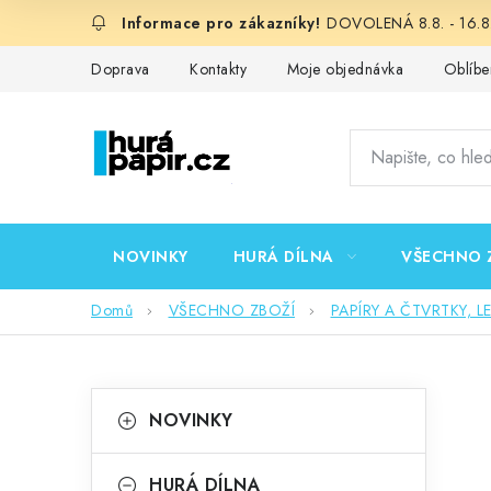
Přejít
DOVOLENÁ 8.8. - 16.8.
na
obsah
Doprava
Kontakty
Moje objednávka
Oblíbe
NOVINKY
HURÁ DÍLNA
VŠECHNO 
Domů
VŠECHNO ZBOŽÍ
PAPÍRY A ČTVRTKY, L
P
K
Přeskočit
NOVINKY
kategorie
a
o
t
HURÁ DÍLNA