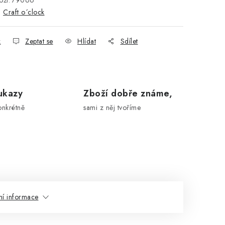
ží:
79066
:
Craft o´clock
k
Zeptat se
Hlídat
Sdílet
ukazy
Zboží dobře známe,
onkrétně
sami z něj tvoříme
ní informace