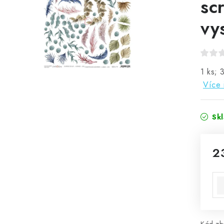
sc
vy
1 ks; 
Více 
Sk
2
Mě