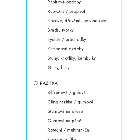
Papírové ozdoby
Rub-Ons / propisot
Kovové, dřevěné, polymerové
Brads, svorky
Eyelets / průchodky
Kartonové ozdoby
Stuhy, knoflíky, bambulky
Glitry, flitry...
RAZÍTKA
Silikonová / gelová
Cling razítka / gumová
Gumová na dřevě
Gumová na pěně
Rotační / multifunkční
Kovová razítka