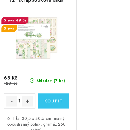
12" scrapbooková sada
49 %
Sleva
65 Kč
(7 ks)
Skladem
128 Kč
6+1 ks; 30,5 x 30,5 cm; matný,
oboustranný potisk, gramáž 250
gr/m2.