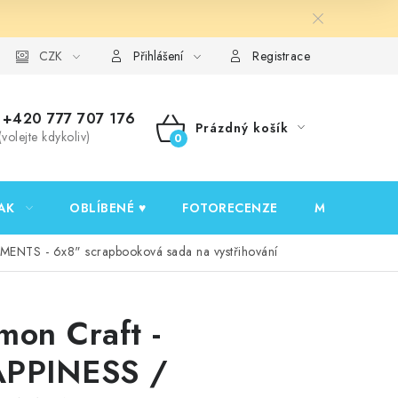
y ochrany osobních údajů
CZK
Ověřování recenzí
Jak nakupovat
Přihlášení
Registrace
+420 777 707 176
Prázdný košík
(volejte kdykoliv)
NÁKUPNÍ
KOŠÍK
AK
OBLÍBENÉ ♥️
FOTORECENZE
MOJE OBJED
MENTS - 6x8" scrapbooková sada na vystřihování
mon Craft -
PPINESS /