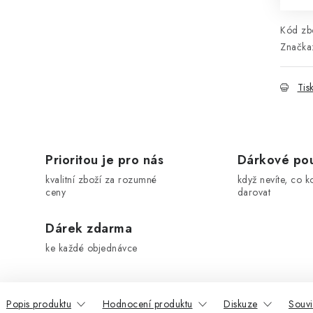
Kód zbo
Značka
Tis
Prioritou je pro nás
Dárkové po
kvalitní zboží za rozumné
když nevíte, co k
ceny
darovat
Dárek zdarma
ke každé objednávce
Popis produktu
Hodnocení produktu
Diskuze
Souvi