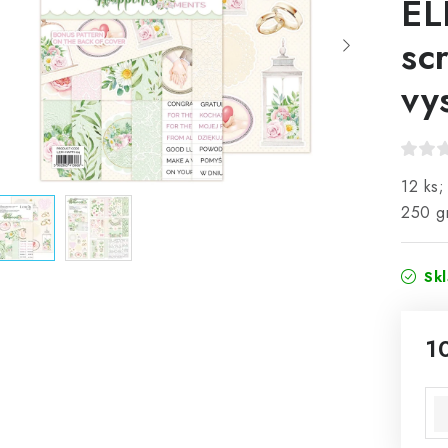
EL
sc
vy
12 ks;
250 gr
Sk
1
Mě