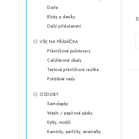
Diáře
Bloky a deníky
B
Další příslušenství
VŠE NA PŘÁNÍČKA
Přáníčkové polotovary
Celofánové obaly
Textová přáníčková razítka
Potištěné sady
OZDOBY
Samolepky
Washi / papírové pásky
Kytky, motýli
Kamínky, perličky, enamelky