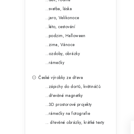
...svatba, láska
...jaro, Velikonoce
...léto, cestování
...podzim, Halloween
...zima, Vánoce
...ozdoby, obrázky
...rámečky
České výrobky ze dřeva
...zápichy do dortů, květináčů
...dřevěné magnetky
...3D prostorové projekty
...rámečky na fotografie
... dřevěné obrázky, krátké texty