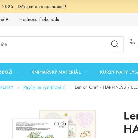
 2026... Děkujeme za pochopení!
né ♥️
Hodnocení obchodu
Obchodní podmínky
Podmínk
ZBOŽÍ
KNIHAŘSKÝ MATERIÁL
KURZY NATY LYS
EPENKY
Papíry na vystřihování
Lemon Craft - HAPPINESS / ELE
Le
HA