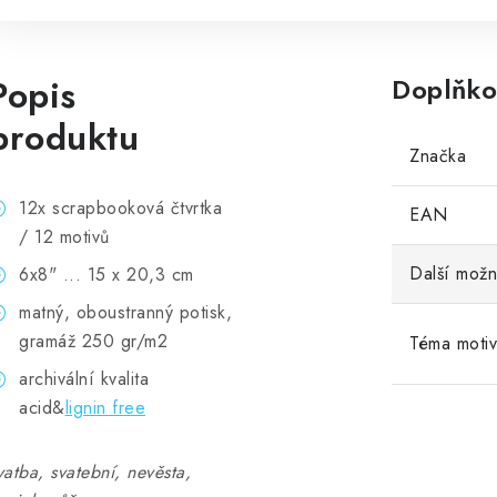
Popis
Doplňko
produktu
Značka
12x scrapbooková čtvrtka
EAN
/ 12 motivů
Další možn
6x8" ... 15 x 20,3 cm
matný, oboustranný potisk,
gramáž 250 gr/m2
Téma moti
archivální kvalita
acid&
lignin free
vatba, svatební, nevěsta,