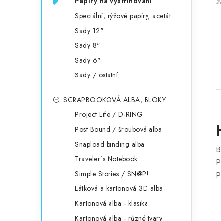
Papíry na vystřihování
ž
Speciální, rýžové papíry, acetát
Sady 12"
Sady 8"
Sady 6"
Sady / ostatní
SCRAPBOOKOVÁ ALBA, BLOKY...
Project Life / D-RING
Post Bound / šroubová alba
Snapload binding alba
B
Traveler´s Notebook
P
Simple Stories / SN@P!
P
Látková a kartonová 3D alba
Kartonová alba - klasika
Kartonová alba - různé tvary