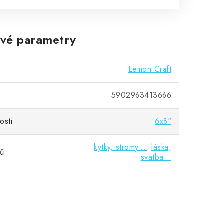
vé parametry
Lemon Craft
5902963413666
osti
6x8"
kytky, stromy...
,
láska,
vů
svatba...