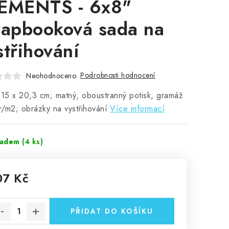
EMENTS - 6x8"
rapbooková sada na
střihování
Podrobnosti hodnocení
Neohodnoceno
 15 x 20,3 cm; matný, oboustranný potisk, gramáž
/m2; obrázky na vystřihování
Více informací
ladem
(4 ks)
07 Kč
rná cena:
PŘIDAT DO KOŠÍKU