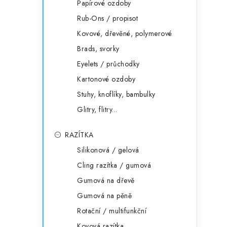
Papírové ozdoby
Rub-Ons / propisot
Kovové, dřevěné, polymerové
Brads, svorky
Eyelets / průchodky
Kartonové ozdoby
Stuhy, knoflíky, bambulky
Glitry, flitry...
RAZÍTKA
Silikonová / gelová
Cling razítka / gumová
Gumová na dřevě
Gumová na pěně
Rotační / multifunkční
Kovová razítka