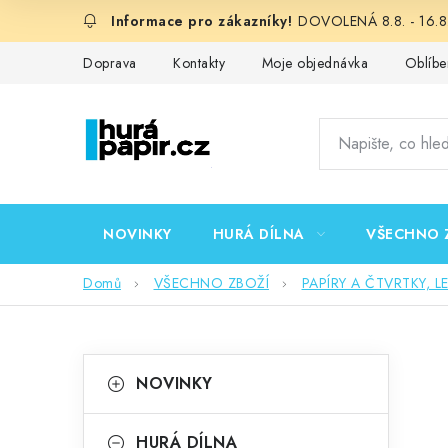
Přejít
DOVOLENÁ 8.8. - 16.8.
na
obsah
Doprava
Kontakty
Moje objednávka
Oblíbe
NOVINKY
HURÁ DÍLNA
VŠECHNO 
Domů
VŠECHNO ZBOŽÍ
PAPÍRY A ČTVRTKY, L
P
K
Přeskočit
NOVINKY
kategorie
a
o
t
HURÁ DÍLNA