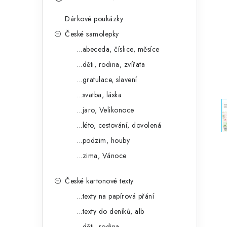
s
e
t
Dárkové poukázky
g
r
České samolepky
o
...abeceda, číslice, měsíce
a
r
...děti, rodina, zvířata
n
i
...gratulace, slavení
e
n
...svatba, láska
í
...jaro, Velikonoce
...léto, cestování, dovolená
p
...podzim, houby
a
...zima, Vánoce
n
České kartonové texty
e
...texty na papírová přání
l
...texty do deníků, alb
...děti, rodina