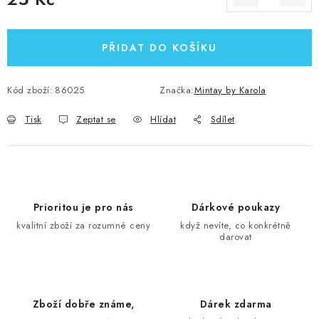
Měrná cena:
PŘIDAT DO KOŠÍKU
Kód zboží:
86025
Značka:
Mintay by Karola
Tisk
Zeptat se
Hlídat
Sdílet
Prioritou je pro nás
Dárkové poukazy
kvalitní zboží za rozumné ceny
když nevíte, co konkrétně
darovat
Zboží dobře známe,
Dárek zdarma