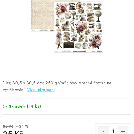
MOJE OBJEDNÁVKA
ZNAČKY
Doprava
Kontakty
Moje objednávka
Oblíbené ♥️
Hodnocení obchodu
Obchodní podmínky
Podmínky ochrany osobních údajů
Ověřování recenzí
Jak nakupovat
1 ks; 30,5 x 30,5 cm; 250 gr/m2; oboustranná čtvrtka na
vystřihování.
Více informací
(14 ks)
Skladem
38 Kč
–34 %
25 Kč