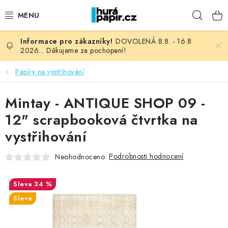
Přejít
Hleda
na
obsah
DOVOLENÁ 8.8. - 16.8.
NOVINKY
2026... Děkujeme za pochopení!
HURÁ DÍLNA
Papíry na vystřihování
VŠECHNO ZBOŽÍ
Mintay - ANTIQUE SHOP 09 -
12" scrapbooková čtvrtka na
KNIHAŘSKÝ MATERIÁL
vystřihování
KURZY NATY LYSAK
Podrobnosti hodnocení
Neohodnoceno
OBLÍBENÉ ♥️
34 %
Sleva
FOTORECENZE