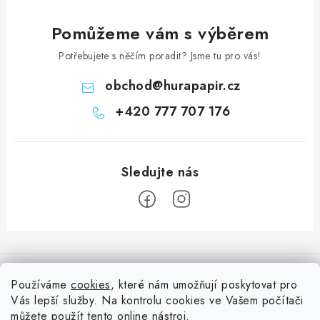
Pomůžeme vám s výběrem
Potřebujete s něčím poradit? Jsme tu pro vás!
obchod
@
hurapapir.cz
+420 777 707 176
Z
á
Informace pro vás
p
Používáme
cookies
, které nám umožňují poskytovat pro
a
Vás lepší služby. Na kontrolu cookies ve Vašem počítači
Doprava
Nepřehlédněte
t
můžete použít tento
online nástroj
.