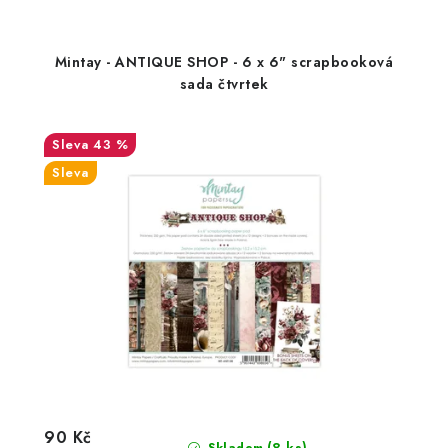
Mintay - ANTIQUE SHOP - 6 x 6" scrapbooková
sada čtvrtek
43 %
Sleva
90 Kč
(8 ks)
Skladem