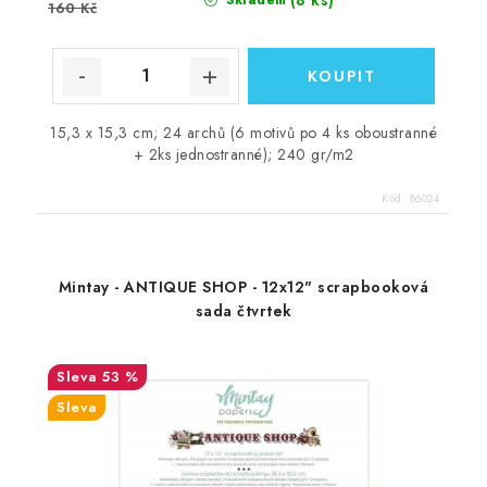
160 Kč
15,3 x 15,3 cm; 24 archů (6 motivů po 4 ks oboustranné
+ 2ks jednostranné); 240 gr/m2
Kód:
86024
Mintay - ANTIQUE SHOP - 12x12" scrapbooková
sada čtvrtek
53 %
Sleva