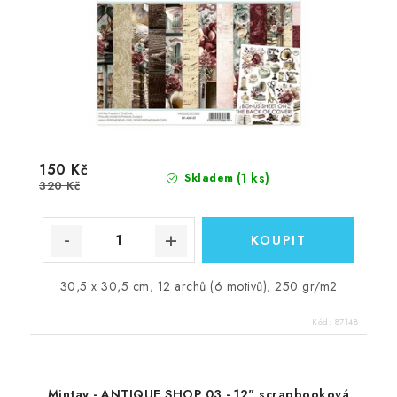
150 Kč
(1 ks)
Skladem
320 Kč
30,5 x 30,5 cm; 12 archů (6 motivů); 250 gr/m2
Kód:
87148
Mintay - ANTIQUE SHOP 03 - 12" scrapbooková