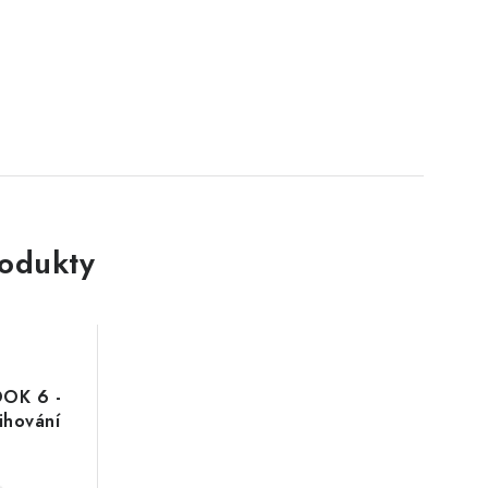
rodukty
OOK 6 -
ihování