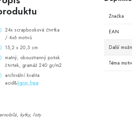
Popis
produktu
Značka
24x scrapbooková čtvrtka
EAN
/ 4x6 motivů
Další možn
15,2 x 20,3 cm
matný, oboustranný potisk
Téma moti
čtvrtek, gramáž 240 gr/m2
archivální kvalita
acid&
lignin free
ernobílá, kytky, listy