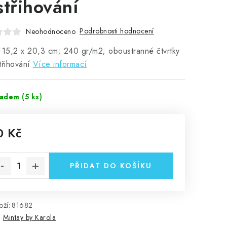
střihování
Podrobnosti hodnocení
Neohodnoceno
 15,2 x 20,3 cm; 240 gr/m2; oboustranné čtvrtky
třihování
Více informací
ladem
(5 ks)
0 Kč
rná cena:
PŘIDAT DO KOŠÍKU
ží:
81682
:
Mintay by Karola