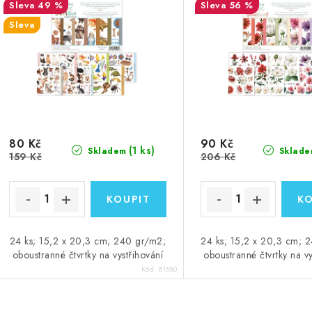
49 %
56 %
Sleva
80 Kč
90 Kč
(1 ks)
Skladem
Sklade
159 Kč
206 Kč
24 ks; 15,2 x 20,3 cm; 240 gr/m2;
24 ks; 15,2 x 20,3 cm; 
oboustranné čtvrtky na vystřihování
oboustranné čtvrtky na vy
Kód:
81680