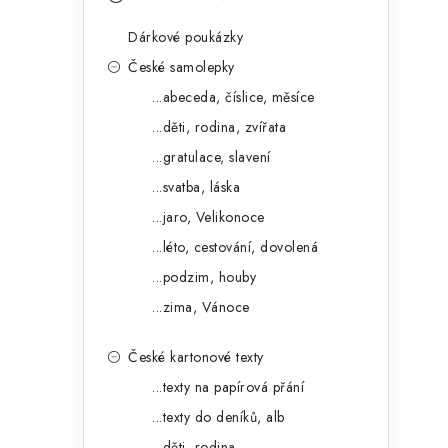
s
e
t
Dárkové poukázky
g
r
České samolepky
o
...abeceda, číslice, měsíce
a
r
...děti, rodina, zvířata
n
i
...gratulace, slavení
e
n
...svatba, láska
í
...jaro, Velikonoce
...léto, cestování, dovolená
p
...podzim, houby
a
...zima, Vánoce
n
České kartonové texty
e
...texty na papírová přání
l
...texty do deníků, alb
...děti, rodina