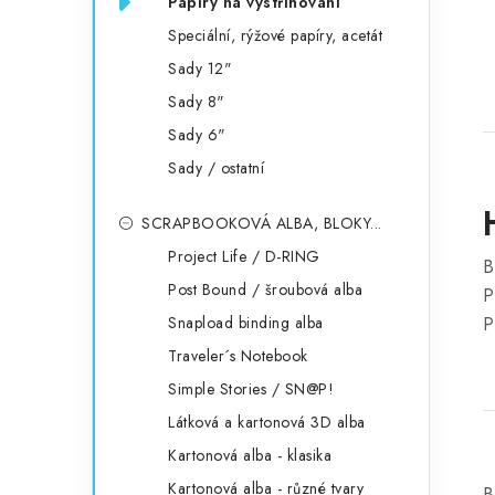
Papíry na vystřihování
Speciální, rýžové papíry, acetát
Sady 12"
Sady 8"
Sady 6"
Sady / ostatní
SCRAPBOOKOVÁ ALBA, BLOKY...
Project Life / D-RING
B
Post Bound / šroubová alba
P
Snapload binding alba
P
Traveler´s Notebook
Simple Stories / SN@P!
Látková a kartonová 3D alba
Kartonová alba - klasika
Kartonová alba - různé tvary
B