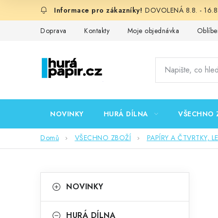
Přejít
DOVOLENÁ 8.8. - 16.8.
na
obsah
Doprava
Kontakty
Moje objednávka
Oblíbe
NOVINKY
HURÁ DÍLNA
VŠECHNO 
Domů
VŠECHNO ZBOŽÍ
PAPÍRY A ČTVRTKY, L
P
K
Přeskočit
NOVINKY
kategorie
a
o
t
HURÁ DÍLNA