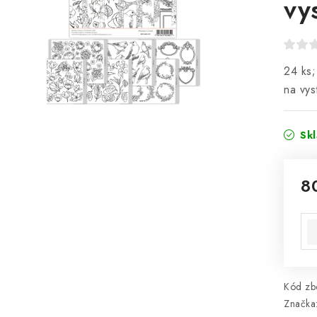
vy
24 ks;
na vys
Sk
8
Mě
Kód zbo
Značka