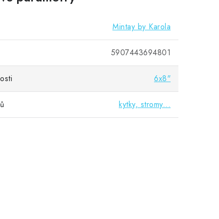
Mintay by Karola
5907443694801
osti
6x8"
vů
kytky, stromy...