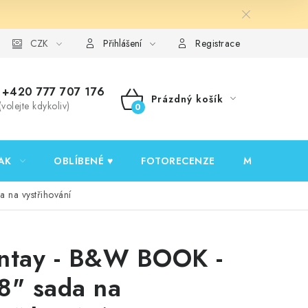
y ochrany osobních údajů
CZK
Ověřování recenzí
Jak nakupovat
Přihlášení
Registrace
+420 777 707 176
Prázdný košík
(volejte kdykoliv)
NÁKUPNÍ
KOŠÍK
AK
OBLÍBENÉ ♥️
FOTORECENZE
MOJE OBJED
 na vystřihování
ntay - B&W BOOK -
8" sada na