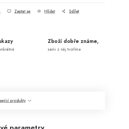
k
Zeptat se
Hlídat
Sdílet
ukazy
Zboží dobře známe,
onkrétně
sami z něj tvoříme
sející produkty
vé parametry