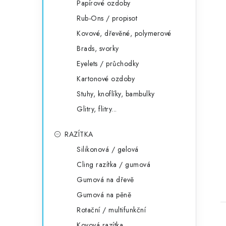
Papírové ozdoby
Rub-Ons / propisot
Kovové, dřevěné, polymerové
Brads, svorky
Eyelets / průchodky
Kartonové ozdoby
Stuhy, knoflíky, bambulky
Glitry, flitry...
RAZÍTKA
Silikonová / gelová
Cling razítka / gumová
Gumová na dřevě
Gumová na pěně
Rotační / multifunkční
Kovová razítka