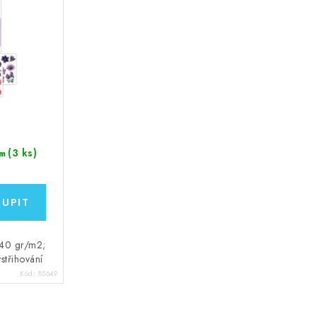
(3 ks)
m
240 gr/m2;
střihování
Kód:
85649