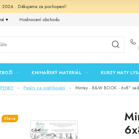
 2026... Děkujeme za pochopení!
né ♥️
Hodnocení obchodu
Obchodní podmínky
Podmínk
ZBOŽÍ
KNIHAŘSKÝ MATERIÁL
KURZY NATY LYS
EPENKY
Papíry na vystřihování
Mintay - B&W BOOK - 6x8" sada
Mi
Sleva
6x