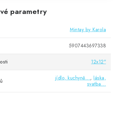
vé parametry
Mintay by Karola
5907443697338
osti
12x12"
jídlo, kuchyně...
,
láska,
vů
svatba...