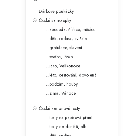
s
e
t
Dárkové poukázky
g
r
České samolepky
o
...abeceda, číslice, měsíce
a
r
...děti, rodina, zvířata
n
i
...gratulace, slavení
e
n
...svatba, láska
í
...jaro, Velikonoce
...léto, cestování, dovolená
p
...podzim, houby
a
...zima, Vánoce
n
České kartonové texty
e
...texty na papírová přání
l
...texty do deníků, alb
...děti, rodina