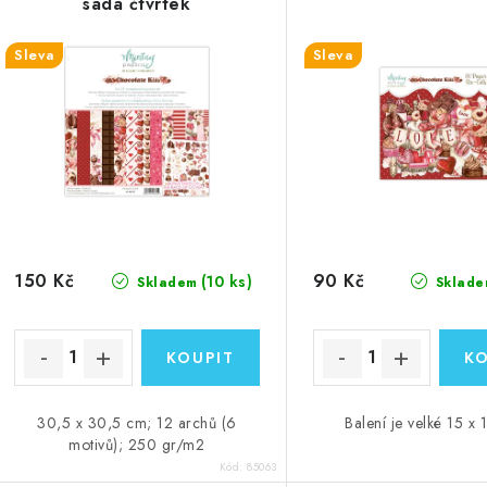
sada čtvrtek
Sleva
Sleva
150 Kč
90 Kč
(10 ks)
Skladem
Sklade
30,5 x 30,5 cm; 12 archů (6
Balení je velké 15 x 
motivů); 250 gr/m2
Kód:
85063