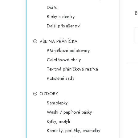
Diáře
B
Bloky a deníky
Další příslušenství
VŠE NA PŘÁNÍČKA
Přáníčkové polotovary
Celofánové obaly
Textová přáníčková razítka
Potištěné sady
OZDOBY
Samolepky
Washi / papírové pásky
Kytky, motýli
Kamínky, perličky, enamelky