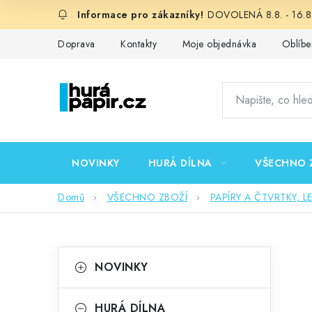
Přejít
DOVOLENÁ 8.8. - 16.8.
na
obsah
Doprava
Kontakty
Moje objednávka
Oblíbe
NOVINKY
HURÁ DÍLNA
VŠECHNO 
Domů
VŠECHNO ZBOŽÍ
PAPÍRY A ČTVRTKY, L
P
K
Přeskočit
NOVINKY
kategorie
a
o
t
HURÁ DÍLNA