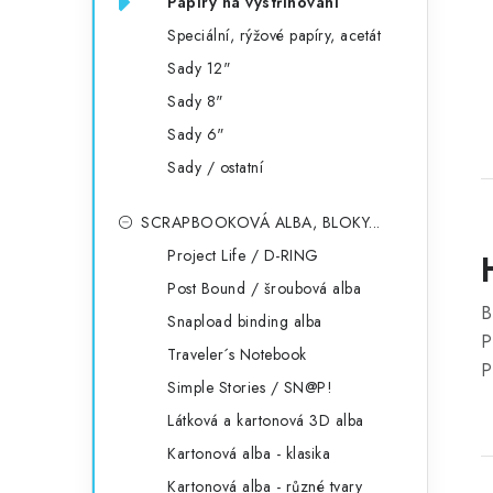
Papíry na vystřihování
Speciální, rýžové papíry, acetát
Sady 12"
Sady 8"
Sady 6"
Sady / ostatní
SCRAPBOOKOVÁ ALBA, BLOKY...
Project Life / D-RING
Post Bound / šroubová alba
B
Snapload binding alba
P
Traveler´s Notebook
P
Simple Stories / SN@P!
Látková a kartonová 3D alba
Kartonová alba - klasika
Kartonová alba - různé tvary