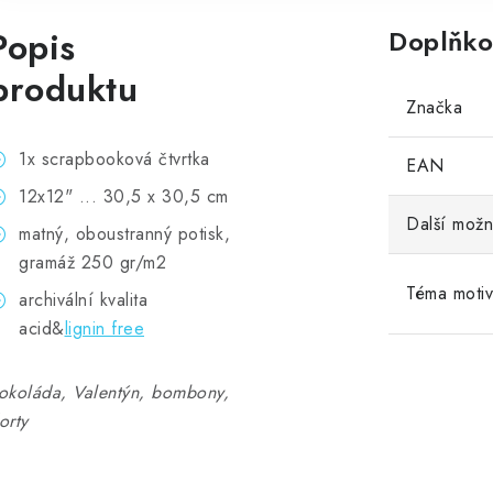
Popis
Doplňko
produktu
Značka
1x scrapbooková čtvrtka
EAN
12x12" ... 30,5 x 30,5 cm
Další možn
matný, oboustranný potisk,
gramáž 250 gr/m2
Téma moti
archivální kvalita
acid&
lignin free
okoláda, Valentýn, bombony,
orty