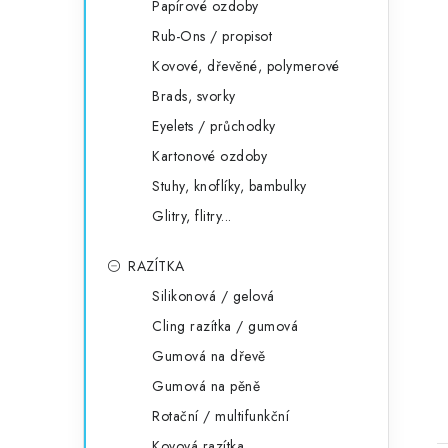
Papírové ozdoby
Rub-Ons / propisot
Kovové, dřevěné, polymerové
Brads, svorky
Eyelets / průchodky
Kartonové ozdoby
Stuhy, knoflíky, bambulky
Glitry, flitry...
RAZÍTKA
Silikonová / gelová
Cling razítka / gumová
Gumová na dřevě
Gumová na pěně
Rotační / multifunkční
Kovová razítka