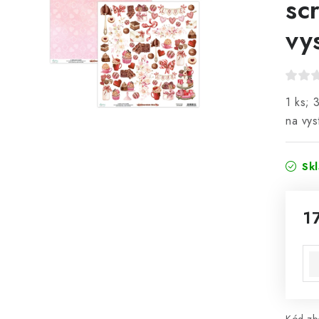
sc
vy
1 ks; 
na vys
Sk
1
Mě