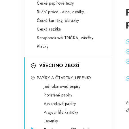
České papírové texty
Ruční práce - alba, deníky...
České kartičky, obrázky
Česká razítka
Scrapbooková TRIČKA, zástěry
Placky
VŠECHNO ZBOŽÍ
PAPÍRY A ČTVRTKY, LEPENKY
Jednobarevné papíry
Potištěné papíry
č
Akvarelové papíry
d
Project life kartičky
Lepenky