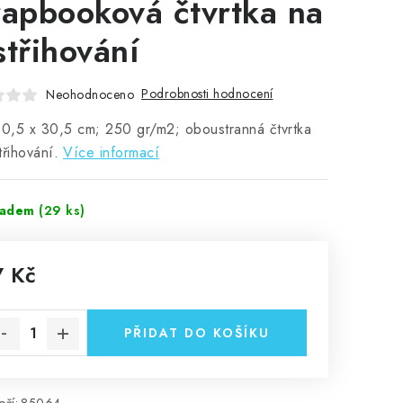
rapbooková čtvrtka na
střihování
Podrobnosti hodnocení
Neohodnoceno
30,5 x 30,5 cm; 250 gr/m2; oboustranná čtvrtka
třihování.
Více informací
ladem
(29 ks)
7 Kč
rná cena:
PŘIDAT DO KOŠÍKU