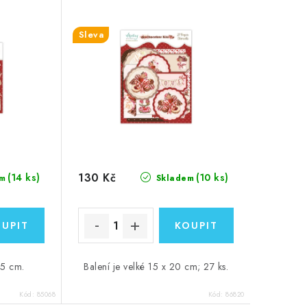
Sleva
130 Kč
(14 ks)
(10 ks)
m
Skladem
15 cm.
Balení je velké 15 x 20 cm; 27 ks.
Kód:
85068
Kód:
86820