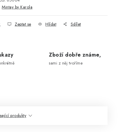
ží:
85064
:
Mintay by Karola
k
Zeptat se
Hlídat
Sdílet
ukazy
Zboží dobře známe,
onkrétně
sami z něj tvoříme
sející produkty