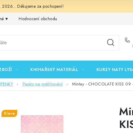
 2026... Děkujeme za pochopení!
né ♥️
Hodnocení obchodu
Obchodní podmínky
Podmínk
ZBOŽÍ
KNIHAŘSKÝ MATERIÁL
KURZY NATY LYS
EPENKY
Papíry na vystřihování
Mintay - CHOCOLATE KISS 09 - 1
Mi
Sleva
KI