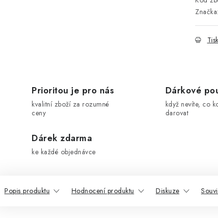
Kód zbo
Značka
Tis
Prioritou je pro nás
Dárkové po
kvalitní zboží za rozumné
když nevíte, co k
ceny
darovat
Dárek zdarma
ke každé objednávce
Popis produktu
Hodnocení produktu
Diskuze
Souvi