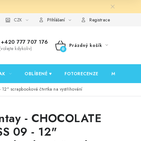
y ochrany osobních údajů
CZK
Ověřování recenzí
Jak nakupovat
Přihlášení
Registrace
+420 777 707 176
Prázdný košík
(volejte kdykoliv)
NÁKUPNÍ
KOŠÍK
AK
OBLÍBENÉ ♥️
FOTORECENZE
MOJE OBJED
2" scrapbooková čtvrtka na vystřihování
ntay - CHOCOLATE
SS 09 - 12"