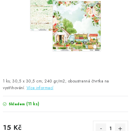
MOJE OBJEDNÁVKA
ZNAČKY
Doprava
Kontakty
Moje objednávka
Oblíbené ♥️
Hodnocení obchodu
Obchodní podmínky
Podmínky ochrany osobních údajů
Ověřování recenzí
Jak nakupovat
1 ks; 30,5 x 30,5 cm; 240 gr/m2; oboustranná čtvrtka na
vystřihování.
Více informací
(11 ks)
Skladem
15 Kč