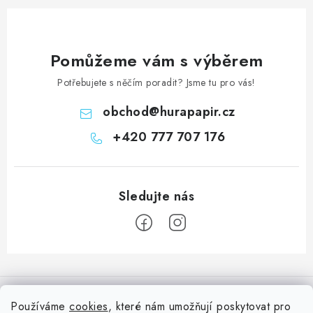
Pomůžeme vám s výběrem
Potřebujete s něčím poradit? Jsme tu pro vás!
obchod
@
hurapapir.cz
+420 777 707 176
Z
á
Informace pro vás
p
Používáme
cookies
, které nám umožňují poskytovat pro