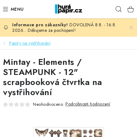
Přejít
Hleda
na
obsah
DOVOLENÁ 8.8. - 16.8.
NOVINKY
2026... Děkujeme za pochopení!
HURÁ DÍLNA
Papíry na vystřihování
VŠECHNO ZBOŽÍ
Mintay - Elements /
STEAMPUNK - 12"
KNIHAŘSKÝ MATERIÁL
scrapbooková čtvrtka na
vystřihování
KURZY NATY LYSAK
Podrobnosti hodnocení
Neohodnoceno
OBLÍBENÉ ♥️
FOTORECENZE