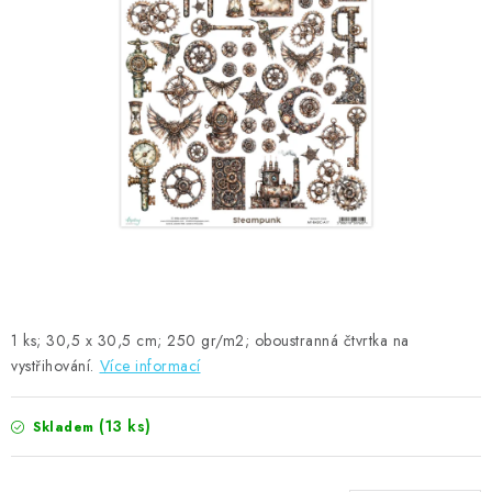
MOJE OBJEDNÁVKA
ZNAČKY
Doprava
Kontakty
Moje objednávka
Oblíbené ♥️
Hodnocení obchodu
Obchodní podmínky
Podmínky ochrany osobních údajů
Ověřování recenzí
Jak nakupovat
1 ks; 30,5 x 30,5 cm; 250 gr/m2; oboustranná čtvrtka na
vystřihování.
Více informací
(13 ks)
Skladem