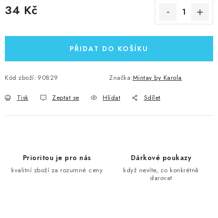
34 Kč
Měrná cena:
PŘIDAT DO KOŠÍKU
Kód zboží:
90829
Značka:
Mintay by Karola
Tisk
Zeptat se
Hlídat
Sdílet
Prioritou je pro nás
Dárkové poukazy
kvalitní zboží za rozumné ceny
když nevíte, co konkrétně
darovat