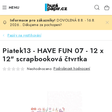
Přejít
Hleda
na
obsah
DOVOLENÁ 8.8. - 16.8.
NOVINKY
2026... Děkujeme za pochopení!
HURÁ DÍLNA
Papíry na vystřihování
VŠECHNO ZBOŽÍ
Piatek13 - HAVE FUN 07 - 12 x
12" scrapbooková čtvrtka
KNIHAŘSKÝ MATERIÁL
Podrobnosti hodnocení
Neohodnoceno
KURZY NATY LYSAK
OBLÍBENÉ ♥️
FOTORECENZE