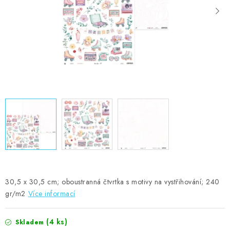
MOJE OBJEDNÁVKA
ZNAČKY
Doprava
Kontakty
Moje objednávka
Oblíbené ♥️
Hodnocení obchodu
Obchodní podmínky
Podmínky ochrany osobních údajů
Ověřování recenzí
Jak nakupovat
30,5 x 30,5 cm; oboustranná čtvrtka s motivy na vystřihování; 240
gr/m2
Více informací
(4 ks)
Skladem