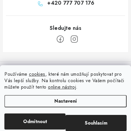
+420 777 707 176
Z
á
Informace pro vás
p
Používáme
cookies
, které nám umožňují poskytovat pro
a
Vás lepší služby. Na kontrolu cookies ve Vašem počítači
Doprava
Nepřehlédněte
t
můžete použít tento
online nástroj
.
Kontakty
í
Blog s nápady a návody
Facebook
Nastavení
Moje objednávka
Slovník pojmů, české návody
Oblíbené ♥️
Copyright 2026
HuráPapír.cz
. Všechna práva vyhrazena.
Upravit nastavení
Hurá TÝM
Odmítnout
Souhlasím
cookies
Hodnocení obchodu
Reklamace a vrácení zboží
Vytvořil Shoptet