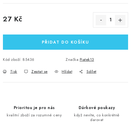
27 Kč
Měrná cena:
PŘIDAT DO KOŠÍKU
Kód zboží:
85436
Značka:
Piatek13
Tisk
Zeptat se
Hlídat
Sdílet
Prioritou je pro nás
Dárkové poukazy
kvalitní zboží za rozumné ceny
když nevíte, co konkrétně
darovat