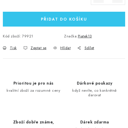
Měrná cena:
PŘIDAT DO KOŠÍKU
Kód zboží:
79921
Značka:
Piatek13
Tisk
Zeptat se
Hlídat
Sdílet
Prioritou je pro nás
Dárkové poukazy
kvalitní zboží za rozumné ceny
když nevíte, co konkrétně
darovat
Zboží dobře známe,
Dárek zdarma