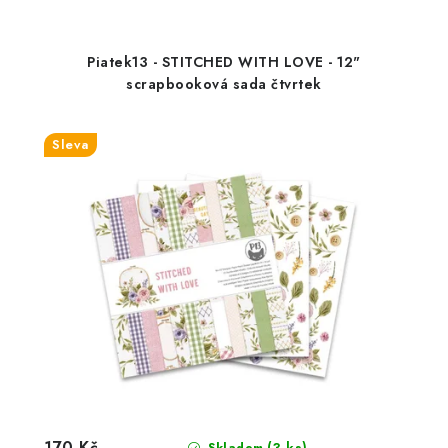
Piatek13 - STITCHED WITH LOVE - 12"
scrapbooková sada čtvrtek
Sleva
170 Kč
(3 ks)
Skladem