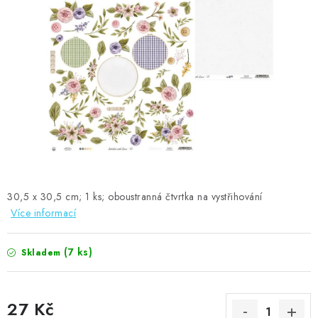
MOJE OBJEDNÁVKA
ZNAČKY
Doprava
Kontakty
Moje objednávka
Oblíbené ♥️
Hodnocení obchodu
Obchodní podmínky
Podmínky ochrany osobních údajů
Ověřování recenzí
Jak nakupovat
30,5 x 30,5 cm; 1 ks; oboustranná čtvrtka na vystřihování
Více informací
(7 ks)
Skladem
27 Kč