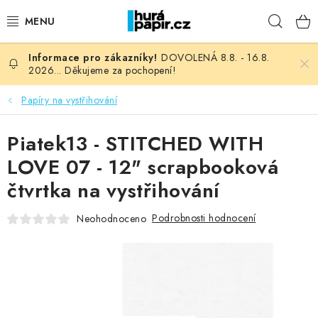
Přejít
Hleda
na
obsah
DOVOLENÁ 8.8. - 16.8.
NOVINKY
2026... Děkujeme za pochopení!
HURÁ DÍLNA
Papíry na vystřihování
VŠECHNO ZBOŽÍ
Piatek13 - STITCHED WITH
LOVE 07 - 12" scrapbooková
KNIHAŘSKÝ MATERIÁL
čtvrtka na vystřihování
KURZY NATY LYSAK
Podrobnosti hodnocení
Neohodnoceno
OBLÍBENÉ ♥️
FOTORECENZE