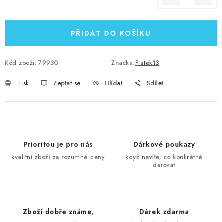
Měrná cena:
PŘIDAT DO KOŠÍKU
Kód zboží:
79930
Značka:
Piatek13
Tisk
Zeptat se
Hlídat
Sdílet
Prioritou je pro nás
Dárkové poukazy
kvalitní zboží za rozumné ceny
když nevíte, co konkrétně
darovat
Zboží dobře známe,
Dárek zdarma