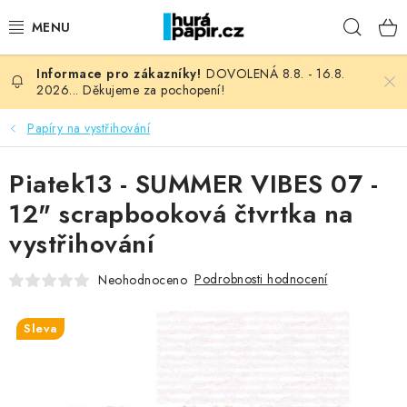
Přejít
Hleda
na
obsah
DOVOLENÁ 8.8. - 16.8.
NOVINKY
2026... Děkujeme za pochopení!
HURÁ DÍLNA
Papíry na vystřihování
VŠECHNO ZBOŽÍ
Piatek13 - SUMMER VIBES 07 -
12" scrapbooková čtvrtka na
KNIHAŘSKÝ MATERIÁL
vystřihování
KURZY NATY LYSAK
Podrobnosti hodnocení
Neohodnoceno
OBLÍBENÉ ♥️
Sleva
FOTORECENZE