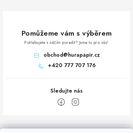
Pomůžeme vám s výběrem
Potřebujete s něčím poradit? Jsme tu pro vás!
obchod
@
hurapapir.cz
+420 777 707 176
Z
á
Informace pro vás