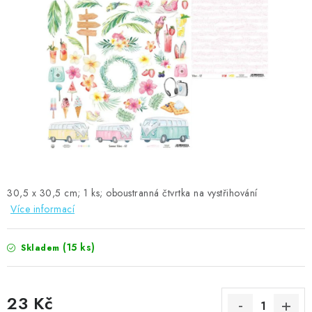
MOJE OBJEDNÁVKA
ZNAČKY
Doprava
Kontakty
Moje objednávka
Oblíbené ♥️
Hodnocení obchodu
Obchodní podmínky
Podmínky ochrany osobních údajů
Ověřování recenzí
Jak nakupovat
30,5 x 30,5 cm; 1 ks; oboustranná čtvrtka na vystřihování
Více informací
(15 ks)
Skladem
23 Kč