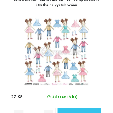
čtvrtka na vystřihováníí
27 Kč
(8 ks)
Skladem