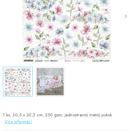
MOJE OBJEDNÁVKA
ZNAČKY
Doprava
Kontakty
Moje objednávka
Oblíbené ♥️
Hodnocení obchodu
Obchodní podmínky
Podmínky ochrany osobních údajů
Ověřování recenzí
Jak nakupovat
1 ks; 30,5 x 30,5 cm; 250 gsm; jednostranný matný potisk.
Více informací