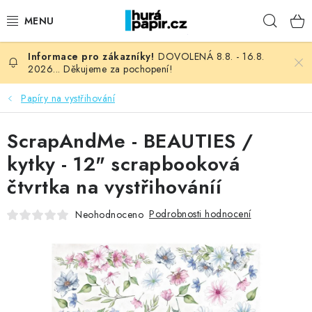
Přejít
Hleda
na
obsah
DOVOLENÁ 8.8. - 16.8.
NOVINKY
2026... Děkujeme za pochopení!
HURÁ DÍLNA
Papíry na vystřihování
VŠECHNO ZBOŽÍ
ScrapAndMe - BEAUTIES /
kytky - 12" scrapbooková
KNIHAŘSKÝ MATERIÁL
čtvrtka na vystřihováníí
KURZY NATY LYSAK
Podrobnosti hodnocení
Neohodnoceno
OBLÍBENÉ ♥️
FOTORECENZE