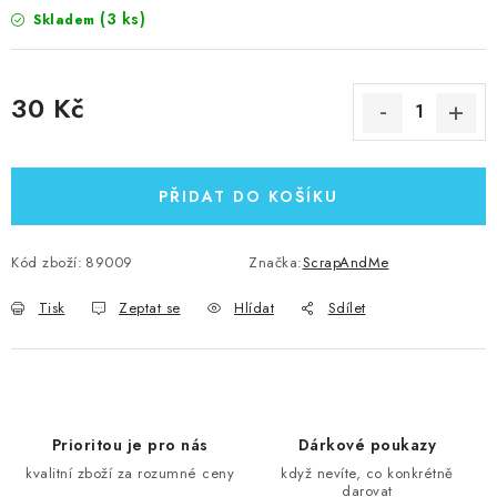
(3 ks)
Skladem
30 Kč
Měrná cena:
PŘIDAT DO KOŠÍKU
Kód zboží:
89009
Značka:
ScrapAndMe
Tisk
Zeptat se
Hlídat
Sdílet
Prioritou je pro nás
Dárkové poukazy
kvalitní zboží za rozumné ceny
když nevíte, co konkrétně
darovat