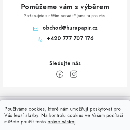
Pomůžeme vám s výběrem
Potřebujete s něčím poradit? Jsme tu pro vás!
obchod
@
hurapapir.cz
+420 777 707 176
Z
á
Informace pro vás
p
Používáme
cookies
, které nám umožňují poskytovat pro
a
Vás lepší služby. Na kontrolu cookies ve Vašem počítači
Doprava
Nepřehlédněte
t
můžete použít tento
online nástroj
.
Kontakty
Blog s nápady a návody