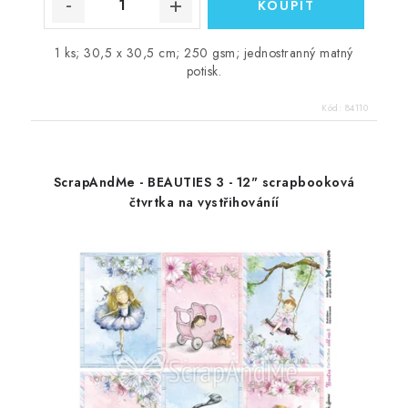
1 ks; 30,5 x 30,5 cm; 250 gsm; jednostranný matný
potisk.
Kód:
84110
ScrapAndMe - BEAUTIES 3 - 12" scrapbooková
čtvrtka na vystřihováníí