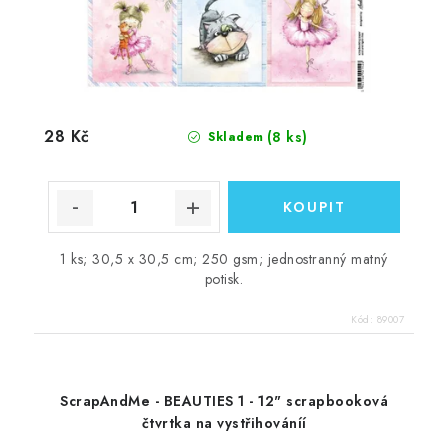
28 Kč
(8 ks)
Skladem
1 ks; 30,5 x 30,5 cm; 250 gsm; jednostranný matný
potisk.
Kód:
89007
ScrapAndMe - BEAUTIES 1 - 12" scrapbooková
čtvrtka na vystřihováníí