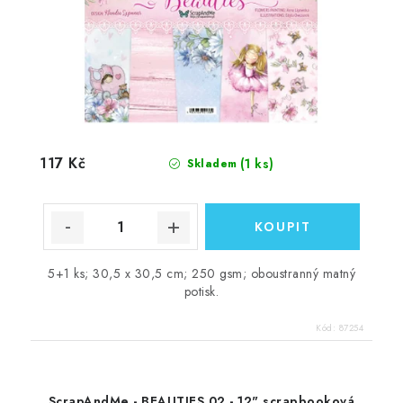
117 Kč
(1 ks)
Skladem
5+1 ks; 30,5 x 30,5 cm; 250 gsm; oboustranný matný
potisk.
Kód:
87254
ScrapAndMe - BEAUTIES 02 - 12" scrapbooková