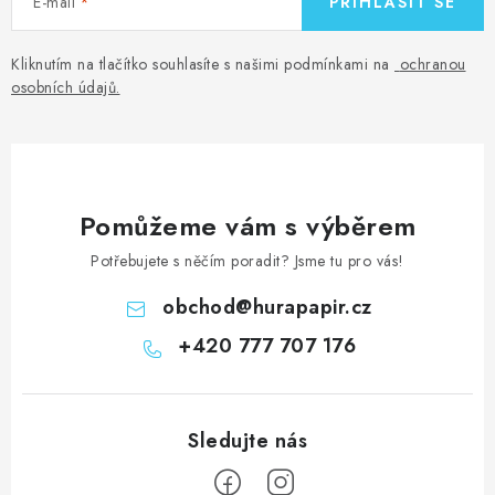
E-mail
PŘIHLÁSIT SE
Kliknutím na tlačítko souhlasíte s našimi podmínkami na
ochranou
osobních údajů
.
Pomůžeme vám s výběrem
Potřebujete s něčím poradit? Jsme tu pro vás!
obchod
@
hurapapir.cz
+420 777 707 176