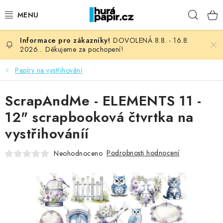
Přejít
Hleda
na
obsah
DOVOLENÁ 8.8. - 16.8.
NOVINKY
2026... Děkujeme za pochopení!
HURÁ DÍLNA
Papíry na vystřihování
VŠECHNO ZBOŽÍ
ScrapAndMe - ELEMENTS 11 -
12" scrapbooková čtvrtka na
KNIHAŘSKÝ MATERIÁL
vystřihováníí
KURZY NATY LYSAK
Podrobnosti hodnocení
Neohodnoceno
OBLÍBENÉ ♥️
FOTORECENZE