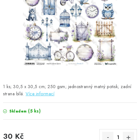
MOJE OBJEDNÁVKA
ZNAČKY
Doprava
Kontakty
Moje objednávka
Oblíbené ♥️
Hodnocení obchodu
Obchodní podmínky
Podmínky ochrany osobních údajů
Ověřování recenzí
Jak nakupovat
1 ks; 30,5 x 30,5 cm; 250 gsm; jednostranný matný potisk; zadní
strana bílá.
Více informací
(5 ks)
Skladem
30 Kč