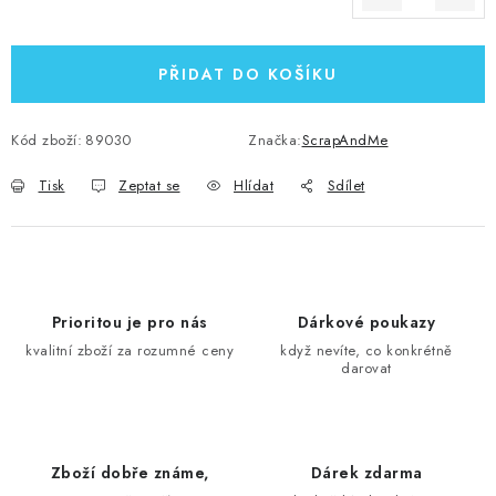
Měrná cena:
PŘIDAT DO KOŠÍKU
Kód zboží:
89030
Značka:
ScrapAndMe
Tisk
Zeptat se
Hlídat
Sdílet
Prioritou je pro nás
Dárkové poukazy
kvalitní zboží za rozumné ceny
když nevíte, co konkrétně
darovat
Zboží dobře známe,
Dárek zdarma