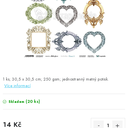
MOJE OBJEDNÁVKA
ZNAČKY
Doprava
Kontakty
Moje objednávka
Oblíbené ♥️
Hodnocení obchodu
Obchodní podmínky
Podmínky ochrany osobních údajů
Ověřování recenzí
Jak nakupovat
1 ks; 30,5 x 30,5 cm; 250 gsm; jednostranný matný potisk.
Více informací
(20 ks)
Skladem
14 Kč