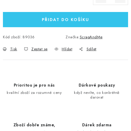
Měrná cena:
PŘIDAT DO KOŠÍKU
Kód zboží:
89036
Značka:
ScrapAndMe
Tisk
Zeptat se
Hlídat
Sdílet
Prioritou je pro nás
Dárkové poukazy
kvalitní zboží za rozumné ceny
když nevíte, co konkrétně
darovat
Zboží dobře známe,
Dárek zdarma