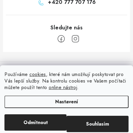
+420 777 707 176
Z
á
Informace pro vás
p
Používáme
cookies
, které nám umožňují poskytovat pro
a
Vás lepší služby. Na kontrolu cookies ve Vašem počítači
Doprava
Nepřehlédněte
t
můžete použít tento
online nástroj
.
Kontakty
í
Blog s nápady a návody
Facebook
Nastavení
Moje objednávka
Slovník pojmů, české návody
Oblíbené ♥️
Copyright 2026
HuráPapír.cz
. Všechna práva vyhrazena.
Upravit nastavení
Hurá TÝM
Odmítnout
Souhlasím
cookies
Hodnocení obchodu
Reklamace a vrácení zboží
Vytvořil Shoptet