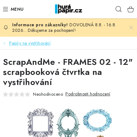
Přejít
Hleda
na
obsah
DOVOLENÁ 8.8. - 16.8.
NOVINKY
2026... Děkujeme za pochopení!
HURÁ DÍLNA
Papíry na vystřihování
VŠECHNO ZBOŽÍ
ScrapAndMe - FRAMES 02 - 12"
scrapbooková čtvrtka na
KNIHAŘSKÝ MATERIÁL
vystřihování
KURZY NATY LYSAK
Podrobnosti hodnocení
Neohodnoceno
OBLÍBENÉ ♥️
FOTORECENZE