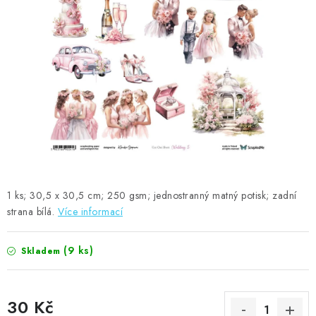
MOJE OBJEDNÁVKA
ZNAČKY
Doprava
Kontakty
Moje objednávka
Oblíbené ♥️
Hodnocení obchodu
Obchodní podmínky
Podmínky ochrany osobních údajů
Ověřování recenzí
Jak nakupovat
1 ks; 30,5 x 30,5 cm; 250 gsm; jednostranný matný potisk; zadní
strana bílá.
Více informací
(9 ks)
Skladem
30 Kč