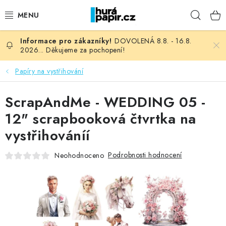
Přejít
Hleda
na
obsah
DOVOLENÁ 8.8. - 16.8.
NOVINKY
2026... Děkujeme za pochopení!
HURÁ DÍLNA
Papíry na vystřihování
VŠECHNO ZBOŽÍ
ScrapAndMe - WEDDING 05 -
12" scrapbooková čtvrtka na
KNIHAŘSKÝ MATERIÁL
vystřihováníí
KURZY NATY LYSAK
Podrobnosti hodnocení
Neohodnoceno
OBLÍBENÉ ♥️
FOTORECENZE