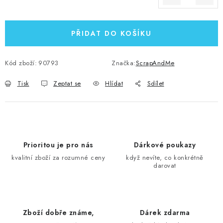
Měrná cena:
PŘIDAT DO KOŠÍKU
Kód zboží:
90793
Značka:
ScrapAndMe
Tisk
Zeptat se
Hlídat
Sdílet
Prioritou je pro nás
Dárkové poukazy
kvalitní zboží za rozumné ceny
když nevíte, co konkrétně
darovat
Zboží dobře známe,
Dárek zdarma