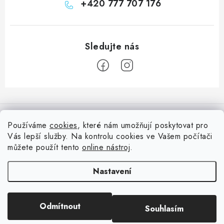
+420 777 707 176
Z
á
Informace pro vás
p
Používáme
cookies
, které nám umožňují poskytovat pro
a
Vás lepší služby. Na kontrolu cookies ve Vašem počítači
Doprava
Nepřehlédněte
t
můžete použít tento
online nástroj
.
Kontakty
í
Blog s nápady a návody
Facebook
Nastavení
Moje objednávka
Slovník pojmů, české návody
Oblíbené ♥️
Copyright 2026
HuráPapír.cz
. Všechna práva vyhrazena.
Upravit nastavení
Hurá TÝM
Odmítnout
Souhlasím
cookies
Hodnocení obchodu
Reklamace a vrácení zboží
Vytvořil Shoptet