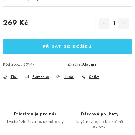
269 Kč
Měrná cena:
PŘIDAT DO KOŠÍKU
Kód zboží:
83147
Značka:
Aladine
Tisk
Zeptat se
Hlídat
Sdílet
Prioritou je pro nás
Dárkové poukazy
kvalitní zboží za rozumné ceny
když nevíte, co konkrétně
darovat