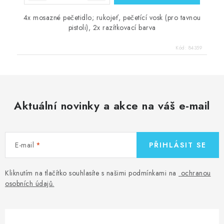
4x mosazné pečetidlo; rukojeť, pečetící vosk (pro tavnou
pistoli), 2x razítkovací barva
Kód:
84359
Aktuální novinky a akce na váš e-mail
E-mail
PŘIHLÁSIT SE
Kliknutím na tlačítko souhlasíte s našimi podmínkami na
ochranou
osobních údajů
.