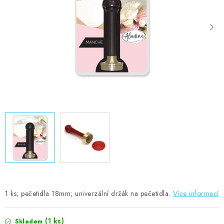
MOJE OBJEDNÁVKA
ZNAČKY
Doprava
Kontakty
Moje objednávka
Oblíbené ♥️
Hodnocení obchodu
Obchodní podmínky
Podmínky ochrany osobních údajů
Ověřování recenzí
Jak nakupovat
1 ks; pečetidla 18mm; univerzální držák na pečetidla.
Více informací
(1 ks)
Skladem