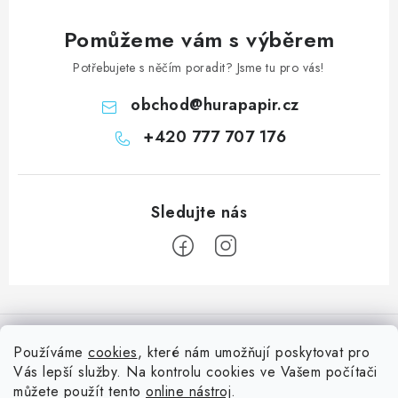
Pomůžeme vám s výběrem
Potřebujete s něčím poradit? Jsme tu pro vás!
obchod
@
hurapapir.cz
+420 777 707 176
Z
á
Informace pro vás
p
Používáme
cookies
, které nám umožňují poskytovat pro
a
Vás lepší služby. Na kontrolu cookies ve Vašem počítači
Doprava
Nepřehlédněte
t
můžete použít tento
online nástroj
.