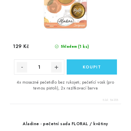
129 Kč
(1 ks)
Skladem
4x mosazné pečetidlo bez rukojeti; pečetící vosk (pro
tavnou pistoli), 2x razítkovací barva
Kód:
84358
Aladine - pečetní sada FLORAL / květiny