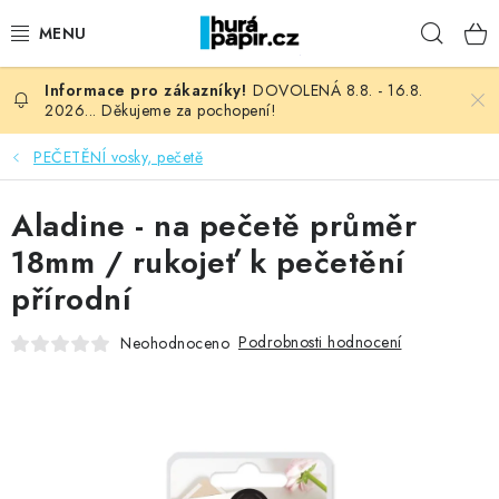
Přejít
Hleda
na
obsah
DOVOLENÁ 8.8. - 16.8.
NOVINKY
2026... Děkujeme za pochopení!
HURÁ DÍLNA
PEČETĚNÍ vosky, pečetě
VŠECHNO ZBOŽÍ
Aladine - na pečetě průměr
18mm / rukojeť k pečetění
KNIHAŘSKÝ MATERIÁL
přírodní
KURZY NATY LYSAK
Podrobnosti hodnocení
Neohodnoceno
OBLÍBENÉ ♥️
FOTORECENZE