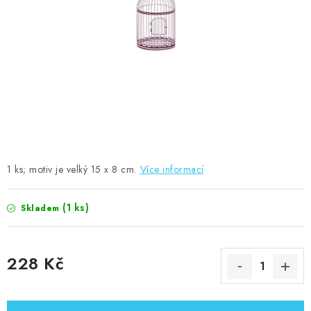
MOJE OBJEDNÁVKA
ZNAČKY
Doprava
Kontakty
Moje objednávka
Oblíbené ♥️
Hodnocení obchodu
Obchodní podmínky
Podmínky ochrany osobních údajů
Ověřování recenzí
Jak nakupovat
1 ks; motiv je velký 15 x 8 cm.
Více informací
(1 ks)
Skladem
228 Kč
Měrná cena: