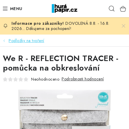
Přejít
Hleda
na
obsah
DOVOLENÁ 8.8. - 16.8.
NOVINKY
2026... Děkujeme za pochopení!
HURÁ DÍLNA
Podložky na tvoření
VŠECHNO ZBOŽÍ
We R - REFLECTION TRACER -
pomůcka na obkreslování
KNIHAŘSKÝ MATERIÁL
Podrobnosti hodnocení
Neohodnoceno
KURZY NATY LYSAK
OBLÍBENÉ ♥️
FOTORECENZE