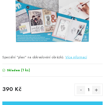
MOJE OBJEDNÁVKA
ZNAČKY
Doprava
Kontakty
Moje objednávka
Oblíbené ♥️
Hodnocení obchodu
Obchodní podmínky
Podmínky ochrany osobních údajů
Ověřování recenzí
Jak nakupovat
Speciální "plexi" na obkreslování obrázků.
Více informací
(1 ks)
Skladem
390 Kč
Měrná cena: