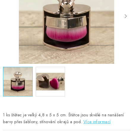
MOJE OBJEDNÁVKA
ZNAČKY
Doprava
Kontakty
Moje objednávka
Oblíbené ♥️
Hodnocení obchodu
Obchodní podmínky
Podmínky ochrany osobních údajů
Ověřování recenzí
Jak nakupovat
1 ks štětec je velký 4,8 x 5 x 5 cm. Štětce jsou skvělé na nanášení
barvy přes šablony, stínování okrajů a pod.
Více informací