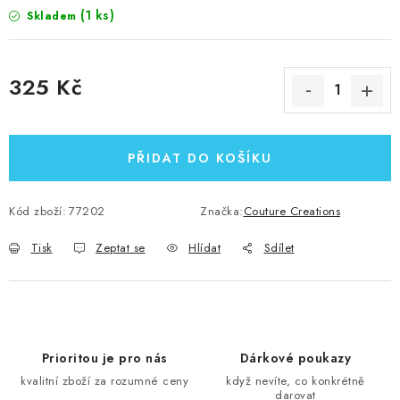
(1 ks)
Skladem
325 Kč
Měrná cena:
PŘIDAT DO KOŠÍKU
Kód zboží:
77202
Značka:
Couture Creations
Tisk
Zeptat se
Hlídat
Sdílet
Prioritou je pro nás
Dárkové poukazy
kvalitní zboží za rozumné ceny
když nevíte, co konkrétně
darovat