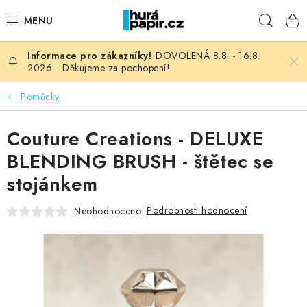
Přejít
Hleda
na
obsah
DOVOLENÁ 8.8. - 16.8.
NOVINKY
2026... Děkujeme za pochopení!
HURÁ DÍLNA
Pomůcky
VŠECHNO ZBOŽÍ
Couture Creations - DELUXE
BLENDING BRUSH - štětec se
KNIHAŘSKÝ MATERIÁL
stojánkem
KURZY NATY LYSAK
Podrobnosti hodnocení
Neohodnoceno
OBLÍBENÉ ♥️
FOTORECENZE