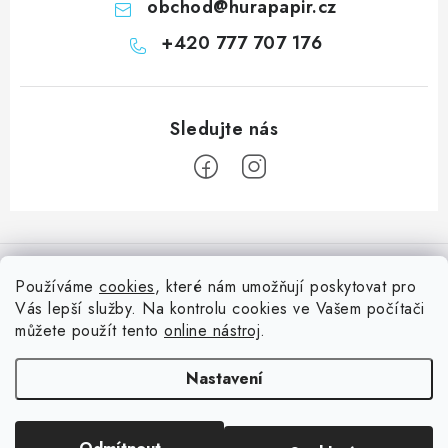
obchod
@
hurapapir.cz
+420 777 707 176
Z
á
Informace pro vás
p
Používáme
cookies
, které nám umožňují poskytovat pro
a
Vás lepší služby. Na kontrolu cookies ve Vašem počítači
Doprava
Nepřehlédněte
t
můžete použít tento
online nástroj
.
Kontakty
í
Blog s nápady a návody
Facebook
Nastavení
Moje objednávka
Slovník pojmů, české návody
Oblíbené ♥️
Copyright 2026
HuráPapír.cz
. Všechna práva vyhrazena.
Upravit nastavení
Hurá TÝM