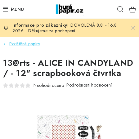
Přejít
Hleda
na
obsah
DOVOLENÁ 8.8. - 16.8.
NOVINKY
2026... Děkujeme za pochopení!
HURÁ DÍLNA
Potištěné papíry
VŠECHNO ZBOŽÍ
13@rts - ALICE IN CANDYLAND
/ - 12" scrapbooková čtvrtka
KNIHAŘSKÝ MATERIÁL
Podrobnosti hodnocení
Neohodnoceno
KURZY NATY LYSAK
OBLÍBENÉ ♥️
FOTORECENZE