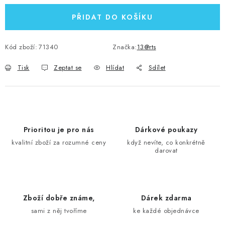
PŘIDAT DO KOŠÍKU
Kód zboží:
71340
Značka:
13@rts
Tisk
Zeptat se
Hlídat
Sdílet
Prioritou je pro nás
Dárkové poukazy
kvalitní zboží za rozumné ceny
když nevíte, co konkrétně
darovat
Zboží dobře známe,
Dárek zdarma
sami z něj tvoříme
ke každé objednávce