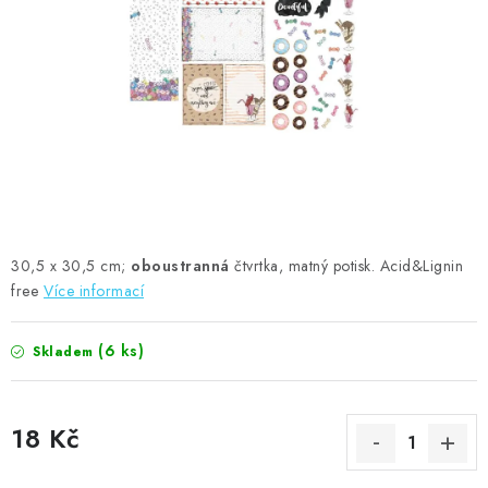
MOJE OBJEDNÁVKA
ZNAČKY
Doprava
Kontakty
Moje objednávka
Oblíbené ♥️
Hodnocení obchodu
Obchodní podmínky
Podmínky ochrany osobních údajů
Ověřování recenzí
Jak nakupovat
30,5 x 30,5 cm;
oboustranná
čtvrtka, matný potisk. Acid&Lignin
free
Více informací
(6 ks)
Skladem
18 Kč
Měrná cena: