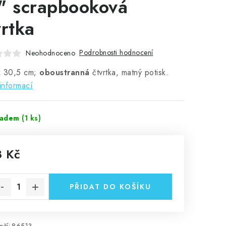
" scrapbooková
vrtka
Podrobnosti hodnocení
Neohodnoceno
x 30,5 cm;
oboustranná
čtvrtka, matný potisk.
informací
ladem
(1 ks)
8 Kč
rná cena:
PŘIDAT DO KOŠÍKU