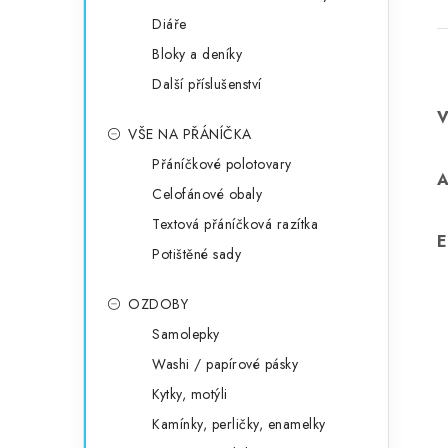
Diáře
Bloky a deníky
Další příslušenství
VŠE NA PŘÁNÍČKA
Přáníčkové polotovary
Celofánové obaly
Textová přáníčková razítka
E
Potištěné sady
OZDOBY
Samolepky
Washi / papírové pásky
Kytky, motýli
Kamínky, perličky, enamelky