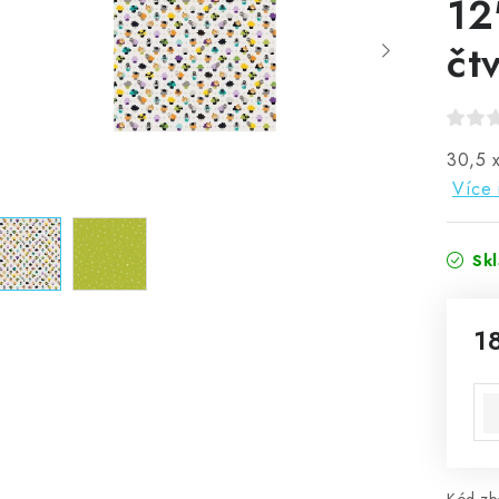
12
čt
30,5 
Více 
Sk
1
Mě