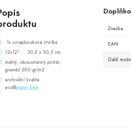
Popis
Doplňko
produktu
Značka
1x scrapbooková čtvrtka
EAN
12x12" ... 30,5 x 30,5 cm
Další možn
matný, oboustranný potisk,
gramáž 200 gr/m2
archivální kvalita
acid&
lignin free