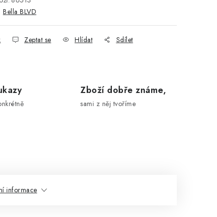
ží:
86513
:
Bella BLVD
k
Zeptat se
Hlídat
Sdílet
ukazy
Zboží dobře známe,
onkrétně
sami z něj tvoříme
ní informace