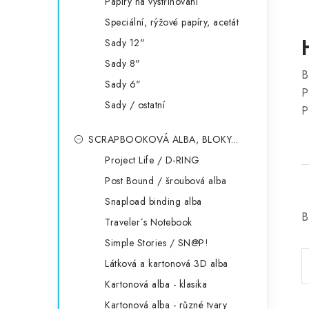
Papíry na vystřihování
Speciální, rýžové papíry, acetát
Sady 12"
Sady 8"
B
Sady 6"
P
Sady / ostatní
P
SCRAPBOOKOVÁ ALBA, BLOKY...
Project Life / D-RING
Post Bound / šroubová alba
Snapload binding alba
B
Traveler´s Notebook
Simple Stories / SN@P!
Látková a kartonová 3D alba
Kartonová alba - klasika
Kartonová alba - různé tvary