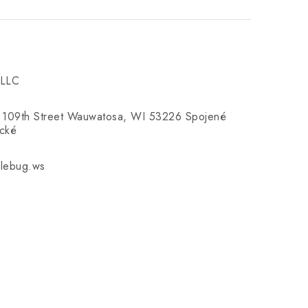
 LLC
 109th Street Wauwatosa, WI 53226 Spojené
ické
lebug.ws