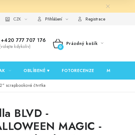
y ochrany osobních údajů
CZK
Ověřování recenzí
Jak nakupovat
Přihlášení
Registrace
+420 777 707 176
Prázdný košík
(volejte kdykoliv)
NÁKUPNÍ
KOŠÍK
AK
OBLÍBENÉ ♥️
FOTORECENZE
MOJE OBJED
" scrapbooková čtvrtka
lla BLVD -
LLOWEEN MAGIC -