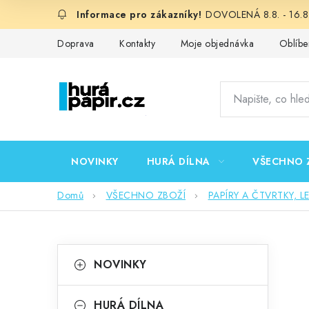
Přejít
DOVOLENÁ 8.8. - 16.8.
na
obsah
Doprava
Kontakty
Moje objednávka
Oblíbe
NOVINKY
HURÁ DÍLNA
VŠECHNO 
Domů
VŠECHNO ZBOŽÍ
PAPÍRY A ČTVRTKY, L
P
K
Přeskočit
NOVINKY
kategorie
a
o
t
HURÁ DÍLNA