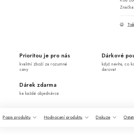
Kód zbo
Značka
Tis
Prioritou je pro nás
Dárkové po
kvalitní zboží za rozumné
když nevíte, co k
ceny
darovat
Dárek zdarma
ke každé objednávce
Popis produktu
Hodnocení produktu
Diskuze
Ostat