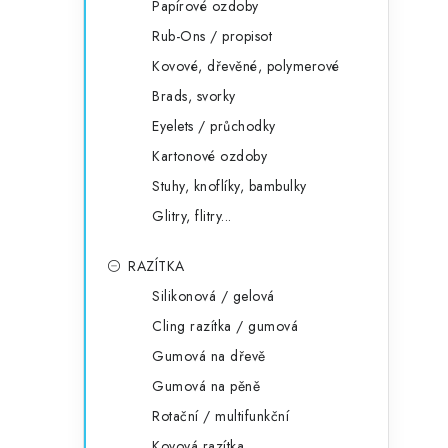
Papírové ozdoby
Rub-Ons / propisot
Kovové, dřevěné, polymerové
Brads, svorky
Eyelets / průchodky
Kartonové ozdoby
Stuhy, knoflíky, bambulky
Glitry, flitry...
RAZÍTKA
Silikonová / gelová
Cling razítka / gumová
Gumová na dřevě
Gumová na pěně
Rotační / multifunkční
Kovová razítka