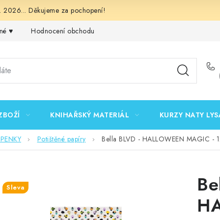
 2026... Děkujeme za pochopení!
né ♥️
Hodnocení obchodu
Obchodní podmínky
Podmínk
ZBOŽÍ
KNIHAŘSKÝ MATERIÁL
KURZY NATY LYS
EPENKY
Potištěné papíry
Bella BLVD - HALLOWEEN MAGIC - 12
Be
Sleva
HA