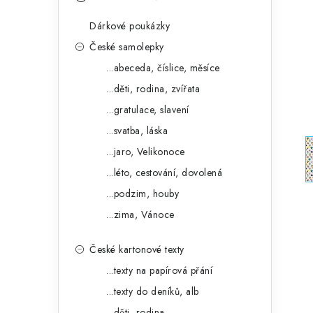
s
e
t
Dárkové poukázky
g
r
České samolepky
o
...abeceda, číslice, měsíce
a
r
...děti, rodina, zvířata
n
i
...gratulace, slavení
e
n
...svatba, láska
í
...jaro, Velikonoce
...léto, cestování, dovolená
p
...podzim, houby
a
...zima, Vánoce
n
České kartonové texty
e
...texty na papírová přání
l
...texty do deníků, alb
...děti, rodina