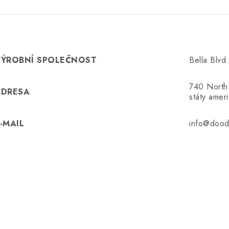
VÝROBNÍ SPOLEČNOST
Bella Blvd
740 North
ADRESA
státy amer
-MAIL
info@dood