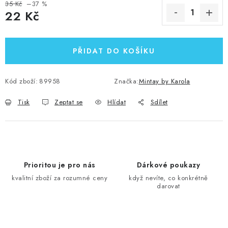
35 Kč
–37 %
22 Kč
Měrná cena:
PŘIDAT DO KOŠÍKU
Kód zboží:
89958
Značka:
Mintay by Karola
Tisk
Zeptat se
Hlídat
Sdílet
Prioritou je pro nás
Dárkové poukazy
kvalitní zboží za rozumné ceny
když nevíte, co konkrétně
darovat