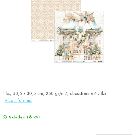
MOJE OBJEDNÁVKA
ZNAČKY
Doprava
Kontakty
Moje objednávka
Oblíbené ♥️
Hodnocení obchodu
Obchodní podmínky
Podmínky ochrany osobních údajů
Ověřování recenzí
Jak nakupovat
1 ks; 30,5 x 30,5 cm; 250 gr/m2; oboustranná čtvrtka.
Více informací
(6 ks)
Skladem