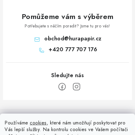
Pomůžeme vám s výběrem
Potřebujete s něčím poradit? Jsme tu pro vás!
obchod
@
hurapapir.cz
+420 777 707 176
Z
á
Informace pro vás
p
Používáme
cookies
, které nám umožňují poskytovat pro
a
Vás lepší služby. Na kontrolu cookies ve Vašem počítači
Doprava
Nepřehlédněte