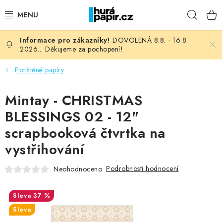
Přejít
Hleda
na
obsah
DOVOLENÁ 8.8. - 16.8.
NOVINKY
2026... Děkujeme za pochopení!
HURÁ DÍLNA
Potištěné papíry
VŠECHNO ZBOŽÍ
Mintay - CHRISTMAS
BLESSINGS 02 - 12"
KNIHAŘSKÝ MATERIÁL
scrapbooková čtvrtka na
vystřihování
KURZY NATY LYSAK
Podrobnosti hodnocení
Neohodnoceno
OBLÍBENÉ ♥️
37 %
FOTORECENZE
Sleva