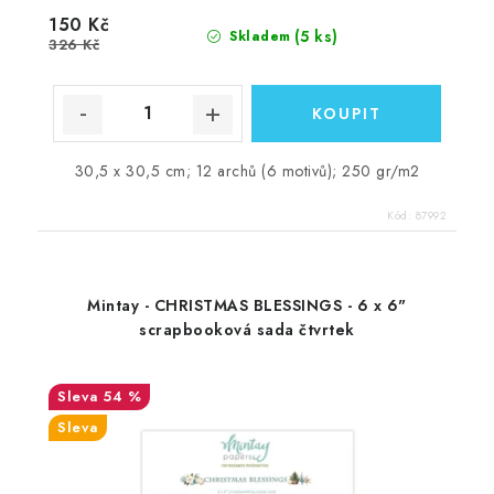
150 Kč
(5 ks)
Skladem
326 Kč
30,5 x 30,5 cm; 12 archů (6 motivů); 250 gr/m2
Kód:
87992
Mintay - CHRISTMAS BLESSINGS - 6 x 6"
scrapbooková sada čtvrtek
54 %
Sleva