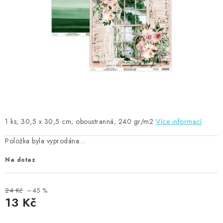
MOJE OBJEDNÁVKA
ZNAČKY
Doprava
Kontakty
Moje objednávka
Oblíbené ♥️
Hodnocení obchodu
Obchodní podmínky
Podmínky ochrany osobních údajů
Ověřování recenzí
Jak nakupovat
1 ks; 30,5 x 30,5 cm; oboustranná; 240 gr/m2
Více informací
Položka byla vyprodána…
Na dotaz
24 Kč
–45 %
13 Kč
Měrná cena: