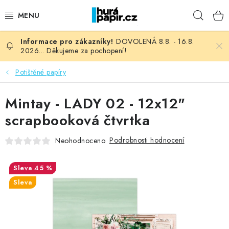
Přejít
Hleda
na
obsah
DOVOLENÁ 8.8. - 16.8.
NOVINKY
2026... Děkujeme za pochopení!
HURÁ DÍLNA
Potištěné papíry
VŠECHNO ZBOŽÍ
Mintay - LADY 02 - 12x12"
scrapbooková čtvrtka
KNIHAŘSKÝ MATERIÁL
Podrobnosti hodnocení
Neohodnoceno
KURZY NATY LYSAK
45 %
OBLÍBENÉ ♥️
Sleva
FOTORECENZE