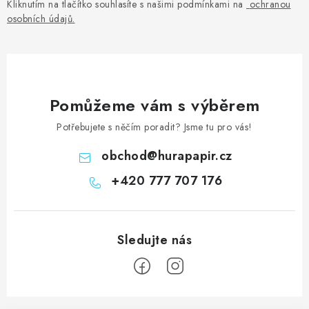
Kliknutím na tlačítko souhlasíte s našimi podmínkami na
ochranou
osobních údajů
.
Pomůžeme vám s výběrem
Potřebujete s něčím poradit? Jsme tu pro vás!
obchod
@
hurapapir.cz
+420 777 707 176
Z