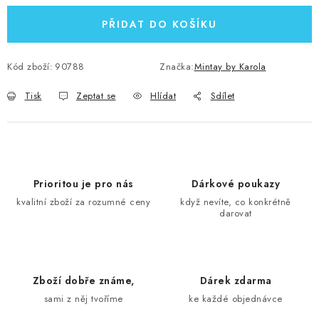
PŘIDAT DO KOŠÍKU
Kód zboží:
90788
Značka:
Mintay by Karola
Tisk
Zeptat se
Hlídat
Sdílet
Prioritou je pro nás
Dárkové poukazy
kvalitní zboží za rozumné ceny
když nevíte, co konkrétně
darovat
Zboží dobře známe,
Dárek zdarma
sami z něj tvoříme
ke každé objednávce