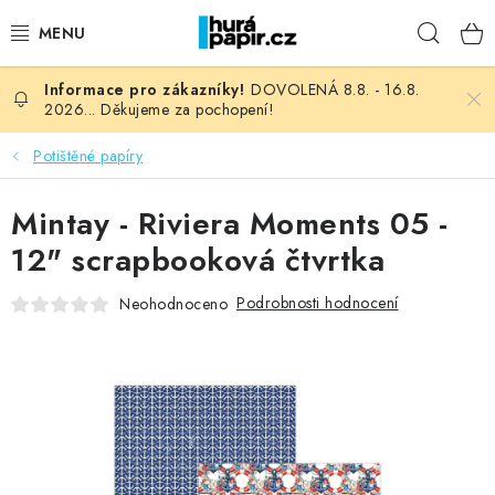
Přejít
Hleda
na
obsah
DOVOLENÁ 8.8. - 16.8.
NOVINKY
2026... Děkujeme za pochopení!
HURÁ DÍLNA
Potištěné papíry
VŠECHNO ZBOŽÍ
Mintay - Riviera Moments 05 -
12" scrapbooková čtvrtka
KNIHAŘSKÝ MATERIÁL
Podrobnosti hodnocení
Neohodnoceno
KURZY NATY LYSAK
OBLÍBENÉ ♥️
FOTORECENZE