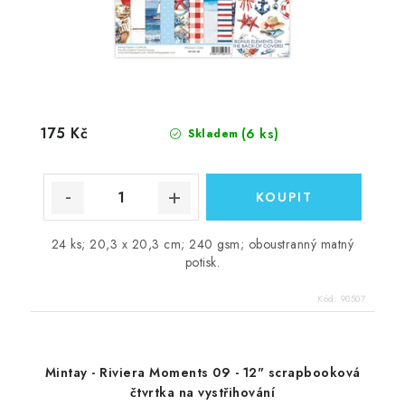
175 Kč
(6 ks)
Skladem
24 ks; 20,3 x 20,3 cm; 240 gsm; oboustranný matný
potisk.
Kód:
90507
Mintay - Riviera Moments 09 - 12" scrapbooková
čtvrtka na vystřihování