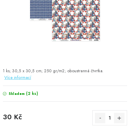
MOJE OBJEDNÁVKA
ZNAČKY
Doprava
Kontakty
Moje objednávka
Oblíbené ♥️
Hodnocení obchodu
Obchodní podmínky
Podmínky ochrany osobních údajů
Ověřování recenzí
Jak nakupovat
1 ks; 30,5 x 30,5 cm; 250 gr/m2; oboustranná čtvrtka.
Více informací
(2 ks)
Skladem
30 Kč
Měrná cena: