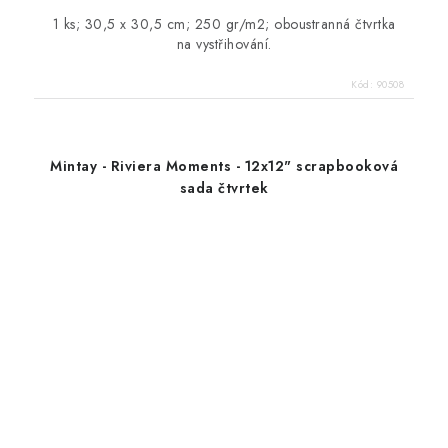
1 ks; 30,5 x 30,5 cm; 250 gr/m2; oboustranná čtvrtka
na vystřihování.
Kód:
90508
Mintay - Riviera Moments - 12x12" scrapbooková
sada čtvrtek