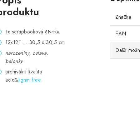
Popis
produktu
Značka
1x scrapbooková čtvrtka
EAN
12x12" ... 30,5 x 30,5 cm
Další možn
narozeniny, oslava,
balonky
archivální kvalita
acid&
lignin free