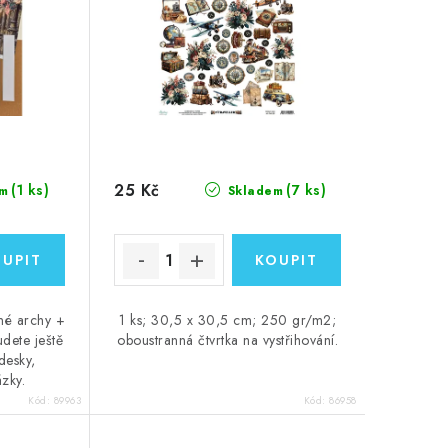
25 Kč
(1 ks)
(7 ks)
m
Skladem
ěné archy +
1 ks; 30,5 x 30,5 cm; 250 gr/m2;
udete ještě
oboustranná čtvrtka na vystřihování.
desky,
zky.
Kód:
89963
Kód:
86958