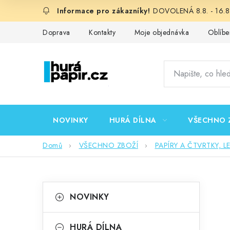
Přejít
DOVOLENÁ 8.8. - 16.8.
na
obsah
Doprava
Kontakty
Moje objednávka
Oblíbe
NOVINKY
HURÁ DÍLNA
VŠECHNO 
Domů
VŠECHNO ZBOŽÍ
PAPÍRY A ČTVRTKY, L
P
K
Přeskočit
NOVINKY
kategorie
a
o
t
HURÁ DÍLNA