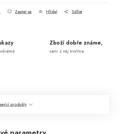
k
Zeptat se
Hlídat
Sdílet
ukazy
Zboží dobře známe,
onkrétně
sami z něj tvoříme
sející produkty
vé parametry