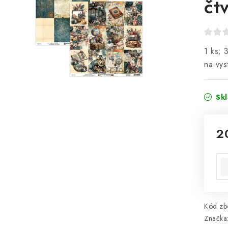
čt
1 ks; 
na vys
Sk
2
Mě
Kód zbo
Značka