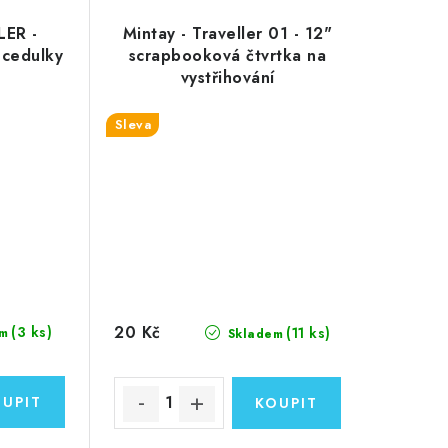
LER -
Mintay - Traveller 01 - 12"
 cedulky
scrapbooková čtvrtka na
vystřihování
Sleva
20 Kč
(3 ks)
(11 ks)
m
Skladem