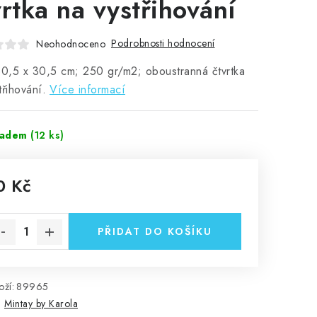
vrtka na vystřihování
Podrobnosti hodnocení
Neohodnoceno
30,5 x 30,5 cm; 250 gr/m2; oboustranná čtvrtka
třihování.
Více informací
ladem
(12 ks)
0 Kč
rná cena:
PŘIDAT DO KOŠÍKU
ží:
89965
:
Mintay by Karola