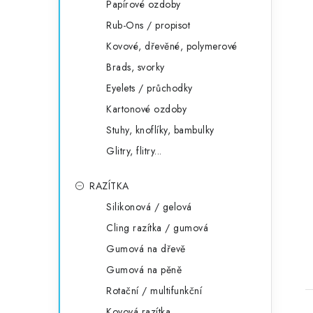
Papírové ozdoby
Rub-Ons / propisot
Kovové, dřevěné, polymerové
Brads, svorky
Eyelets / průchodky
Kartonové ozdoby
Stuhy, knoflíky, bambulky
Glitry, flitry...
RAZÍTKA
Silikonová / gelová
Cling razítka / gumová
Gumová na dřevě
Gumová na pěně
Rotační / multifunkční
Kovová razítka