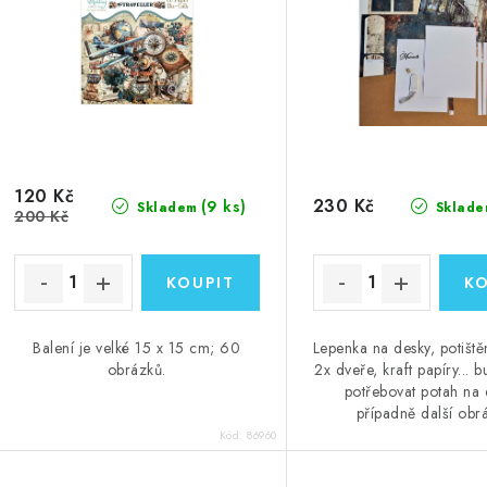
120 Kč
230 Kč
(9 ks)
Skladem
Sklade
200 Kč
Balení je velké 15 x 15 cm; 60
Lepenka na desky, potišt
obrázků.
2x dveře, kraft papíry... b
potřebovat potah na 
případně další obrá
Kód:
86960