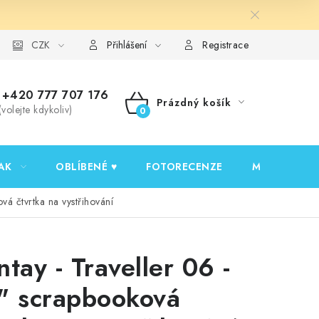
y ochrany osobních údajů
CZK
Ověřování recenzí
Jak nakupovat
Přihlášení
Registrace
+420 777 707 176
Prázdný košík
(volejte kdykoliv)
NÁKUPNÍ
KOŠÍK
AK
OBLÍBENÉ ♥️
FOTORECENZE
MOJE OBJED
vá čtvrtka na vystřihování
ntay - Traveller 06 -
" scrapbooková