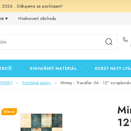
 2026... Děkujeme za pochopení!
né ♥️
Hodnocení obchodu
Obchodní podmínky
Podmínk
ZBOŽÍ
KNIHAŘSKÝ MATERIÁL
KURZY NATY LYS
EPENKY
Potištěné papíry
Mintay - Traveller 06 - 12" scrapbooko
Mi
Sleva
12