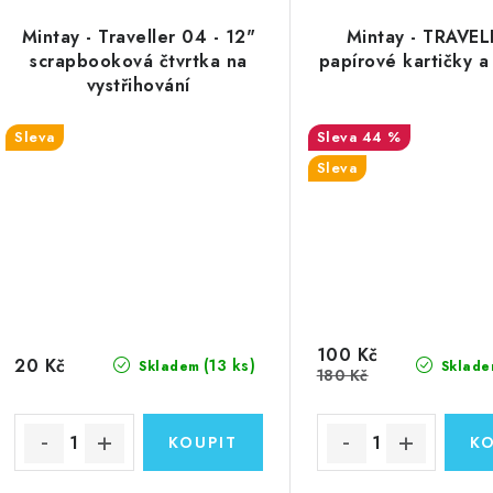
Mintay - Traveller 04 - 12"
Mintay - TRAVEL
scrapbooková čtvrtka na
papírové kartičky a
vystřihování
Sleva
44 %
Sleva
100 Kč
20 Kč
(13 ks)
Skladem
Sklade
180 Kč