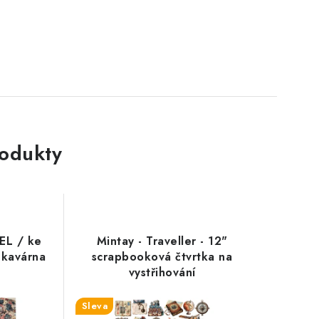
rodukty
EL / ke
Mintay - Traveller - 12"
í kavárna
scrapbooková čtvrtka na
vystřihování
Sleva