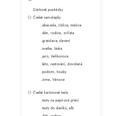
s
e
t
Dárkové poukázky
g
r
České samolepky
o
...abeceda, číslice, měsíce
a
r
...děti, rodina, zvířata
n
i
...gratulace, slavení
e
n
...svatba, láska
í
...jaro, Velikonoce
...léto, cestování, dovolená
p
...podzim, houby
a
...zima, Vánoce
n
České kartonové texty
e
...texty na papírová přání
l
...texty do deníků, alb
...děti, rodina