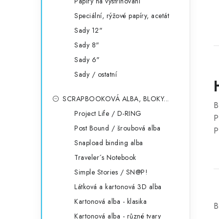
Papíry na vystřihování
Speciální, rýžové papíry, acetát
Sady 12"
Sady 8"
Sady 6"
Sady / ostatní
SCRAPBOOKOVÁ ALBA, BLOKY...
B
Project Life / D-RING
P
Post Bound / šroubová alba
P
Snapload binding alba
Traveler´s Notebook
Simple Stories / SN@P!
Látková a kartonová 3D alba
Kartonová alba - klasika
B
Kartonová alba - různé tvary