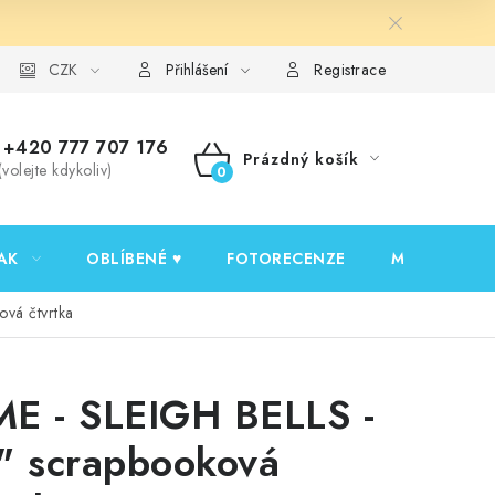
y ochrany osobních údajů
CZK
Ověřování recenzí
Jak nakupovat
Přihlášení
Registrace
+420 777 707 176
Prázdný košík
(volejte kdykoliv)
NÁKUPNÍ
KOŠÍK
AK
OBLÍBENÉ ♥️
FOTORECENZE
MOJE OBJED
vá čtvrtka
E - SLEIGH BELLS -
" scrapbooková