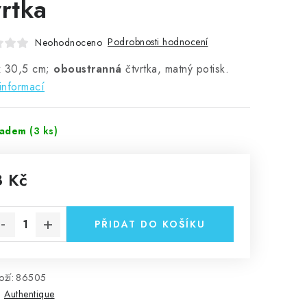
vrtka
Podrobnosti hodnocení
Neohodnoceno
x 30,5 cm;
oboustranná
čtvrtka, matný potisk.
informací
ladem
(3 ks)
8 Kč
rná cena:
PŘIDAT DO KOŠÍKU
ží:
86505
:
Authentique