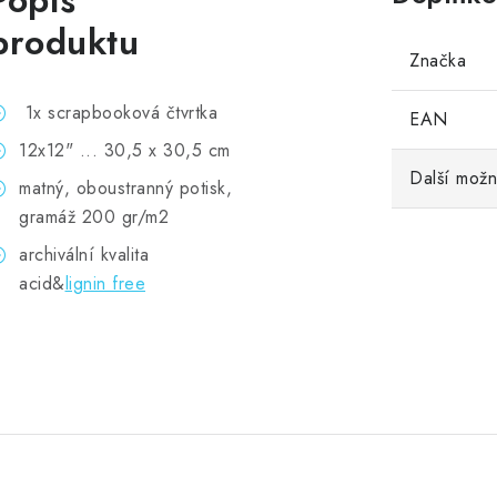
Popis
produktu
Značka
1x scrapbooková čtvrtka
EAN
12x12" ... 30,5 x 30,5 cm
Další možn
matný, oboustranný potisk,
gramáž 200 gr/m2
archivální kvalita
acid&
lignin free