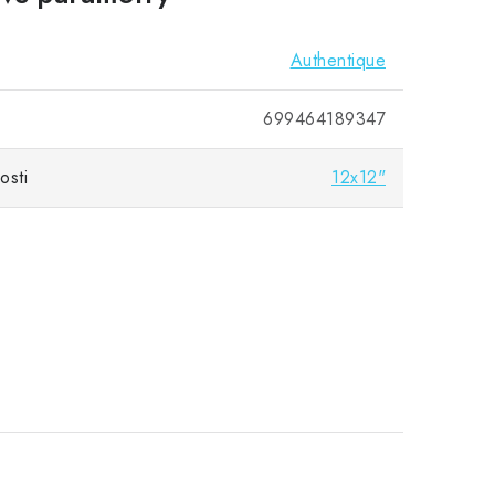
Authentique
699464189347
osti
12x12"