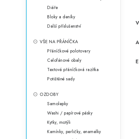
Diáře
Bloky a deníky
Další příslušenství
VŠE NA PŘÁNÍČKA
Přáníčkové polotovary
Celofánové obaly
E
Textová přáníčková razítka
Potištěné sady
OZDOBY
Samolepky
Washi / papírové pásky
Kytky, motýli
Kamínky, perličky, enamelky