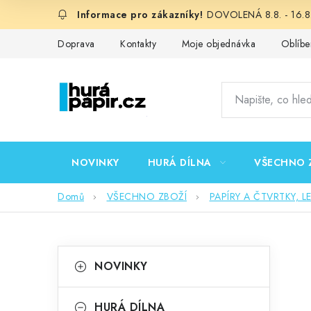
Přejít
DOVOLENÁ 8.8. - 16.8.
na
obsah
Doprava
Kontakty
Moje objednávka
Oblíbe
NOVINKY
HURÁ DÍLNA
VŠECHNO 
Domů
VŠECHNO ZBOŽÍ
PAPÍRY A ČTVRTKY, L
P
K
Přeskočit
NOVINKY
kategorie
a
o
t
HURÁ DÍLNA