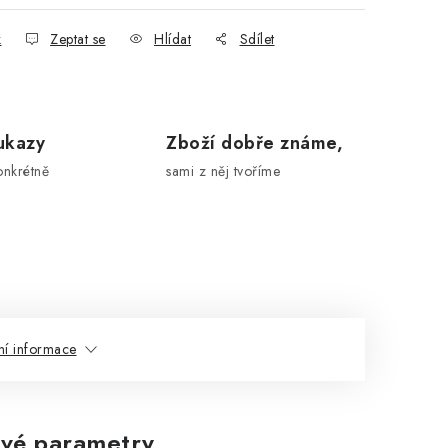
k
Zeptat se
Hlídat
Sdílet
ukazy
Zboží dobře známe,
onkrétně
sami z něj tvoříme
ní informace
vé parametry