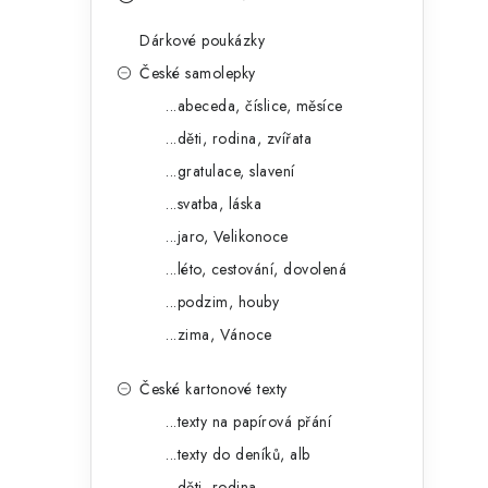
s
e
t
Dárkové poukázky
g
r
České samolepky
o
...abeceda, číslice, měsíce
a
r
...děti, rodina, zvířata
n
i
...gratulace, slavení
e
n
...svatba, láska
í
...jaro, Velikonoce
...léto, cestování, dovolená
p
...podzim, houby
a
...zima, Vánoce
n
České kartonové texty
e
...texty na papírová přání
l
...texty do deníků, alb
...děti, rodina