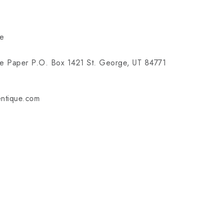
ue
ue Paper P.O. Box 1421 St. George, UT 84771
entique.com