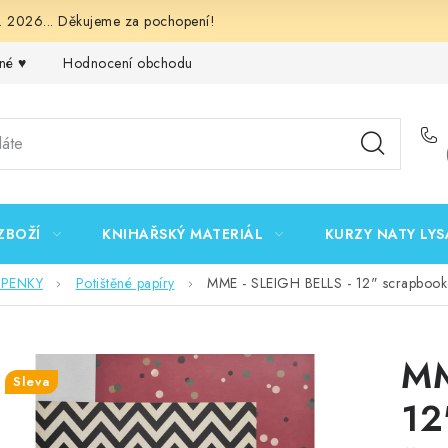
 2026... Děkujeme za pochopení!
né ♥️
Hodnocení obchodu
Obchodní podmínky
Podmínk
ZBOŽÍ
KNIHAŘSKÝ MATERIÁL
KURZY NATY LYS
EPENKY
Potištěné papíry
MME - SLEIGH BELLS - 12" scrapbooko
MM
Sleva
12