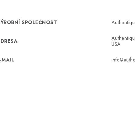
VÝROBNÍ SPOLEČNOST
Authentiq
Authentiq
ADRESA
USA
-MAIL
info@auth