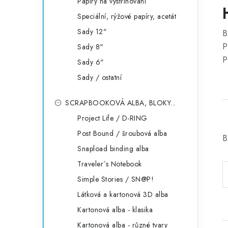
Papíry na vystřihování
Speciální, rýžové papíry, acetát
Sady 12"
B
P
Sady 8"
P
Sady 6"
Sady / ostatní
SCRAPBOOKOVÁ ALBA, BLOKY...
Project Life / D-RING
Post Bound / šroubová alba
B
Snapload binding alba
Traveler´s Notebook
Simple Stories / SN@P!
Látková a kartonová 3D alba
Kartonová alba - klasika
Kartonová alba - různé tvary