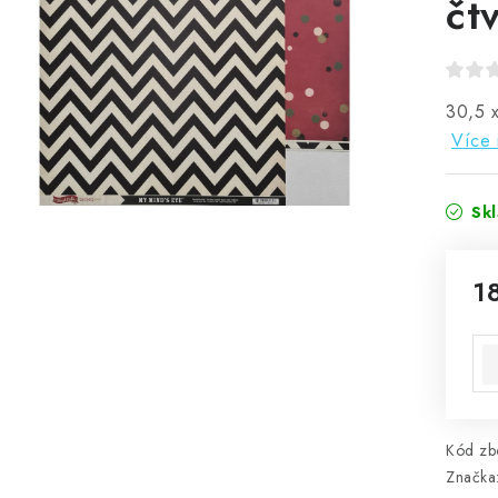
čt
30,5 
Více 
Sk
1
Mě
Kód zbo
Značka