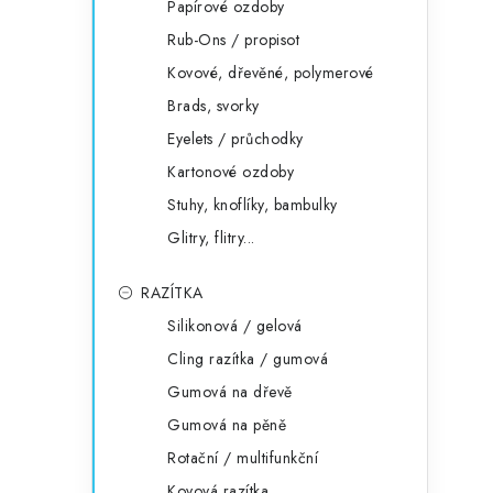
Papírové ozdoby
Rub-Ons / propisot
Kovové, dřevěné, polymerové
Brads, svorky
Eyelets / průchodky
Kartonové ozdoby
Stuhy, knoflíky, bambulky
Glitry, flitry...
RAZÍTKA
Silikonová / gelová
Cling razítka / gumová
Gumová na dřevě
Gumová na pěně
Rotační / multifunkční
Kovová razítka