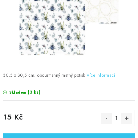
MOJE OBJEDNÁVKA
ZNAČKY
Doprava
Kontakty
Moje objednávka
Oblíbené ♥️
Hodnocení obchodu
Obchodní podmínky
Podmínky ochrany osobních údajů
Ověřování recenzí
Jak nakupovat
30,5 x 30,5 cm; oboustranný matný potisk
Více informací
(3 ks)
Skladem
15 Kč
Měrná cena: