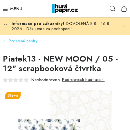
Přejít
Hleda
na
obsah
DOVOLENÁ 8.8. - 16.8.
NOVINKY
2026... Děkujeme za pochopení!
HURÁ DÍLNA
Potištěné papíry
VŠECHNO ZBOŽÍ
Piatek13 - NEW MOON / 05 -
12" scrapbooková čtvrtka
KNIHAŘSKÝ MATERIÁL
Podrobnosti hodnocení
Neohodnoceno
KURZY NATY LYSAK
Sleva
OBLÍBENÉ ♥️
FOTORECENZE