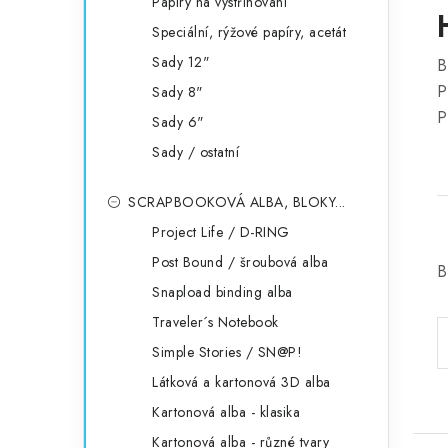
Papíry na vystřihování
Speciální, rýžové papíry, acetát
Sady 12"
B
P
Sady 8"
P
Sady 6"
Sady / ostatní
SCRAPBOOKOVÁ ALBA, BLOKY...
Project Life / D-RING
Post Bound / šroubová alba
B
Snapload binding alba
Traveler´s Notebook
Simple Stories / SN@P!
Látková a kartonová 3D alba
Kartonová alba - klasika
Kartonová alba - různé tvary