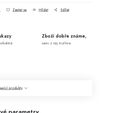
k
Zeptat se
Hlídat
Sdílet
ukazy
Zboží dobře známe,
onkrétně
sami z něj tvoříme
sející produkty
vé parametry