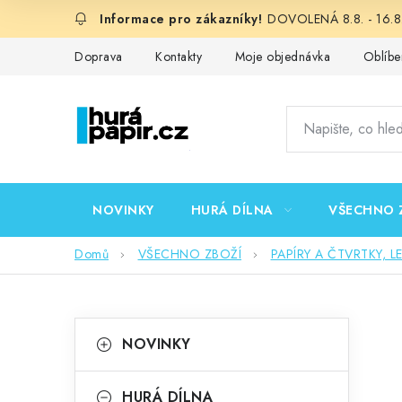
Přejít
DOVOLENÁ 8.8. - 16.8.
na
obsah
Doprava
Kontakty
Moje objednávka
Oblíbe
NOVINKY
HURÁ DÍLNA
VŠECHNO 
Domů
VŠECHNO ZBOŽÍ
PAPÍRY A ČTVRTKY, L
P
K
Přeskočit
NOVINKY
kategorie
a
o
t
HURÁ DÍLNA