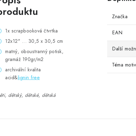
Popis
produktu
Značka
1x scrapbooková čtvrtka
EAN
12x12" ... 30,5 x 30,5 cm
Další možn
matný, oboustranný potisk,
gramáž 190gr/m2
Téma moti
archivální kvalita
acid&
lignin free
ěti, dětský, dětské, dětská