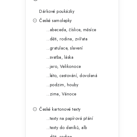
s
e
t
Dárkové poukázky
g
r
České samolepky
o
...abeceda, číslice, měsíce
a
r
...děti, rodina, zvířata
n
i
...gratulace, slavení
e
n
...svatba, láska
í
...jaro, Velikonoce
...léto, cestování, dovolená
p
...podzim, houby
a
...zima, Vánoce
n
České kartonové texty
e
...texty na papírová přání
l
...texty do deníků, alb
...děti, rodina