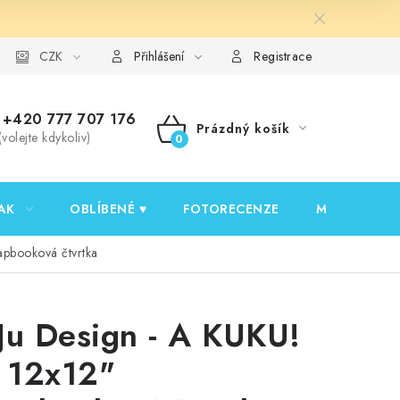
y ochrany osobních údajů
CZK
Ověřování recenzí
Jak nakupovat
Přihlášení
Registrace
+420 777 707 176
Prázdný košík
(volejte kdykoliv)
NÁKUPNÍ
KOŠÍK
AK
OBLÍBENÉ ♥️
FOTORECENZE
MOJE OBJED
apbooková čtvrtka
Ju Design - A KUKU!
- 12x12"