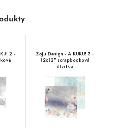
rodukty
KU! 2 -
ZoJu Design - A KUKU! 3 -
oková
12x12" scrapbooková
čtvrtka