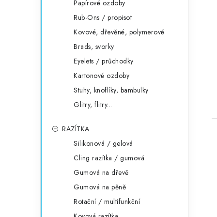
Papírové ozdoby
Rub-Ons / propisot
Kovové, dřevěné, polymerové
Brads, svorky
Eyelets / průchodky
Kartonové ozdoby
Stuhy, knoflíky, bambulky
Glitry, flitry...
RAZÍTKA
Silikonová / gelová
Cling razítka / gumová
Gumová na dřevě
Gumová na pěně
Rotační / multifunkční
Kovová razítka