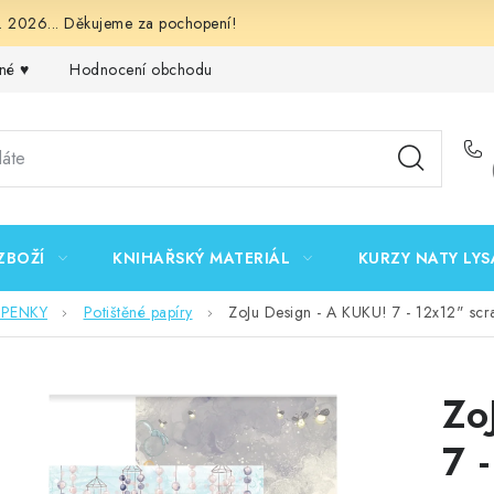
 2026... Děkujeme za pochopení!
né ♥️
Hodnocení obchodu
Obchodní podmínky
Podmínk
ZBOŽÍ
KNIHAŘSKÝ MATERIÁL
KURZY NATY LYS
EPENKY
Potištěné papíry
ZoJu Design - A KUKU! 7 - 12x12" scr
Zo
7 