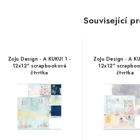
Související p
ZoJu Design - A KUKU! 1 -
ZoJu Design - A KU
12x12" scrapbooková
12x12" scrapbo
čtvrtka
čtvrtka