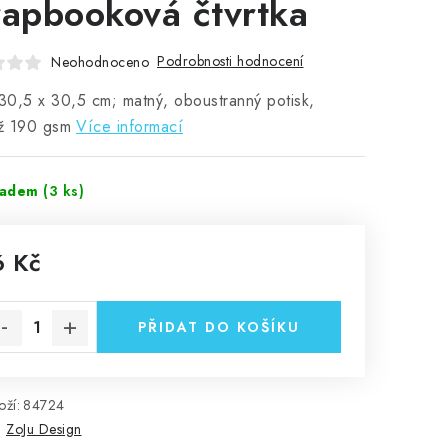
rapbooková čtvrtka
Podrobnosti hodnocení
Neohodnoceno
 30,5 x 30,5 cm; matný, oboustranný potisk,
ž 190 gsm
Více informací
ladem
(3 ks)
6 Kč
rná cena:
PŘIDAT DO KOŠÍKU
ží:
84724
:
ZoJu Design