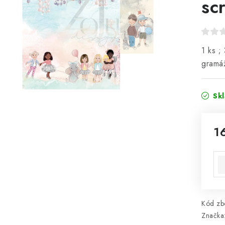
sc
1 ks ;
gramá
Sk
1
Mě
Kód zbo
Značka