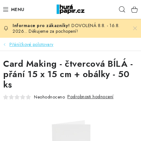
Přejít
Hleda
na
obsah
DOVOLENÁ 8.8. - 16.8.
NOVINKY
2026... Děkujeme za pochopení!
HURÁ DÍLNA
Přáníčkové polotovary
VŠECHNO ZBOŽÍ
Card Making - čtvercová BÍLÁ -
přání 15 x 15 cm + obálky - 50
KNIHAŘSKÝ MATERIÁL
ks
KURZY NATY LYSAK
Podrobnosti hodnocení
Neohodnoceno
OBLÍBENÉ ♥️
FOTORECENZE