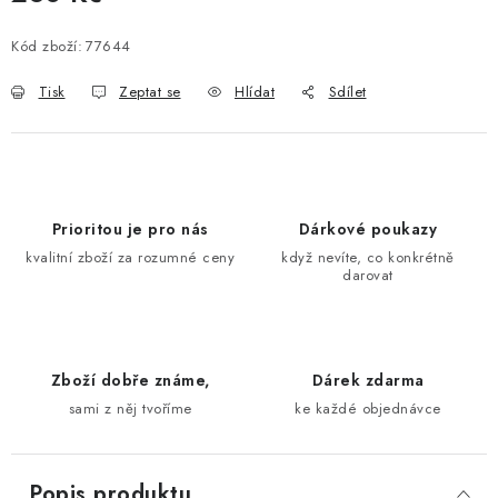
Měrná cena:
Kód zboží:
77644
Tisk
Zeptat se
Hlídat
Sdílet
Prioritou je pro nás
Dárkové poukazy
kvalitní zboží za rozumné ceny
když nevíte, co konkrétně
darovat
Zboží dobře známe,
Dárek zdarma
sami z něj tvoříme
ke každé objednávce
Popis produktu