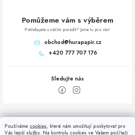
Pomůžeme vám s výběrem
Potřebujete s něčím poradit? Jsme tu pro vás!
obchod
@
hurapapir.cz
+420 777 707 176
Z
á
Informace pro vás
p
Používáme
cookies
, které nám umožňují poskytovat pro
a
Vás lepší služby. Na kontrolu cookies ve Vašem počítači
Doprava