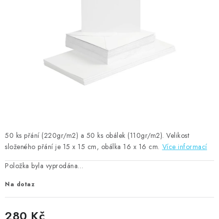
MOJE OBJEDNÁVKA
ZNAČKY
Doprava
Kontakty
Moje objednávka
Oblíbené ♥️
Hodnocení obchodu
Obchodní podmínky
Podmínky ochrany osobních údajů
Ověřování recenzí
Jak nakupovat
50 ks přání (220gr/m2) a 50 ks obálek (110gr/m2). Velikost
složeného přání je 15 x 15 cm, obálka 16 x 16 cm.
Více informací
Položka byla vyprodána…
Na dotaz
280 Kč