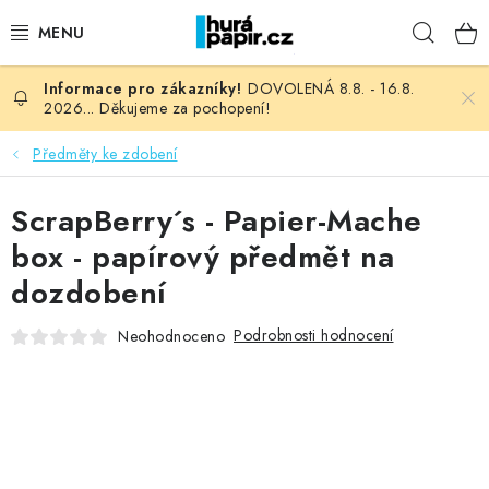
Přejít
Hleda
na
obsah
DOVOLENÁ 8.8. - 16.8.
NOVINKY
2026... Děkujeme za pochopení!
HURÁ DÍLNA
Předměty ke zdobení
VŠECHNO ZBOŽÍ
ScrapBerry´s - Papier-Mache
box - papírový předmět na
KNIHAŘSKÝ MATERIÁL
dozdobení
KURZY NATY LYSAK
Podrobnosti hodnocení
Neohodnoceno
OBLÍBENÉ ♥️
FOTORECENZE