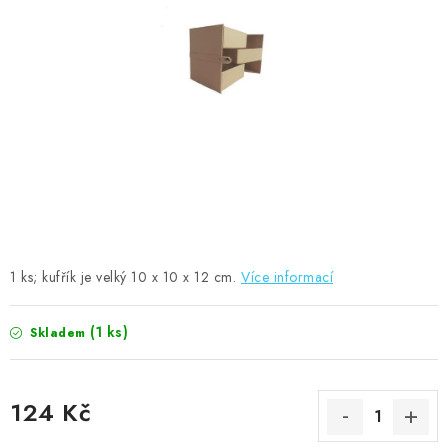
MOJE OBJEDNÁVKA
ZNAČKY
Doprava
Kontakty
Moje objednávka
Oblíbené ♥️
Hodnocení obchodu
Obchodní podmínky
Podmínky ochrany osobních údajů
Ověřování recenzí
Jak nakupovat
1 ks; kufřík je velký
10 x 10 x 12 cm.
Více informací
(1 ks)
Skladem
124 Kč
Měrná cena: