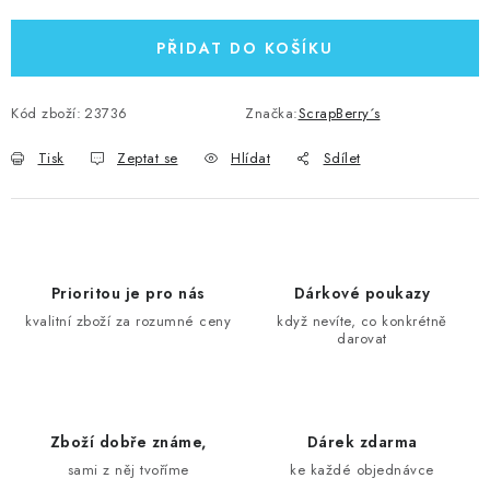
PŘIDAT DO KOŠÍKU
Kód zboží:
23736
Značka:
ScrapBerry´s
Tisk
Zeptat se
Hlídat
Sdílet
Prioritou je pro nás
Dárkové poukazy
kvalitní zboží za rozumné ceny
když nevíte, co konkrétně
darovat
Zboží dobře známe,
Dárek zdarma
sami z něj tvoříme
ke každé objednávce