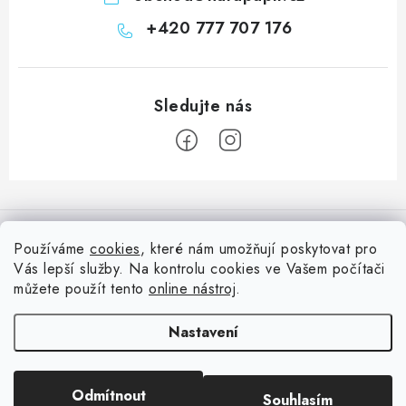
+420 777 707 176
Z
á
Informace pro vás
p
Používáme
cookies
, které nám umožňují poskytovat pro
a
Vás lepší služby. Na kontrolu cookies ve Vašem počítači
Doprava
Nepřehlédněte
t
můžete použít tento
online nástroj
.
Kontakty
í
Blog s nápady a návody
Facebook
Nastavení
Moje objednávka
Slovník pojmů, české návody
Oblíbené ♥️
Copyright 2026
HuráPapír.cz
. Všechna práva vyhrazena.
Upravit nastavení
Hurá TÝM
Odmítnout
Souhlasím
cookies