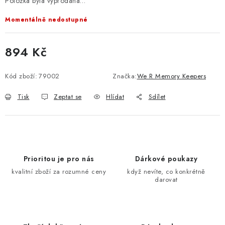
Položka byla vyprodána…
Momentálně nedostupné
894 Kč
Měrná cena:
Kód zboží:
79002
Značka:
We R Memory Keepers
Tisk
Zeptat se
Hlídat
Sdílet
Prioritou je pro nás
Dárkové poukazy
kvalitní zboží za rozumné ceny
když nevíte, co konkrétně
darovat