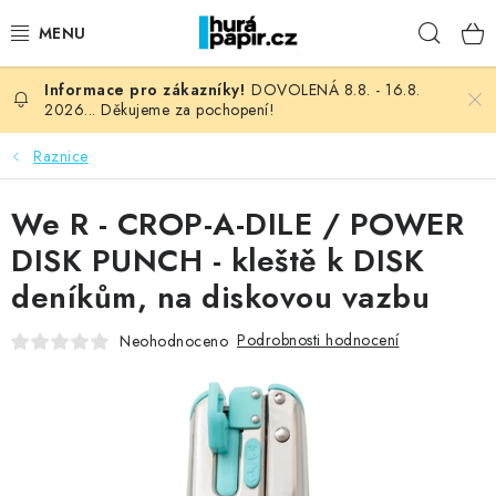
Přejít
Hleda
na
obsah
DOVOLENÁ 8.8. - 16.8.
NOVINKY
2026... Děkujeme za pochopení!
HURÁ DÍLNA
Raznice
VŠECHNO ZBOŽÍ
We R - CROP-A-DILE / POWER
DISK PUNCH - kleště k DISK
KNIHAŘSKÝ MATERIÁL
deníkům, na diskovou vazbu
KURZY NATY LYSAK
Podrobnosti hodnocení
Neohodnoceno
OBLÍBENÉ ♥️
FOTORECENZE