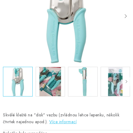
MOJE OBJEDNÁVKA
ZNAČKY
Doprava
Kontakty
Moje objednávka
Oblíbené ♥️
Hodnocení obchodu
Obchodní podmínky
Podmínky ochrany osobních údajů
Ověřování recenzí
Jak nakupovat
Skvělé kleště na "disk" vazbu (zvládnou lehce lepenku, několik
čtvrtek najednou apod.).
Více informací