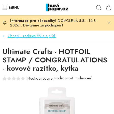
Přejít
Hleda
na
obsah
DOVOLENÁ 8.8. - 16.8.
NOVINKY
2026... Děkujeme za pochopení!
HURÁ DÍLNA
Zlacení... reaktivní fólie a přísl.
VŠECHNO ZBOŽÍ
Ultimate Crafts - HOTFOIL
STAMP / CONGRATULATIONS
KNIHAŘSKÝ MATERIÁL
- kovové razítko, kytka
KURZY NATY LYSAK
Podrobnosti hodnocení
Neohodnoceno
OBLÍBENÉ ♥️
FOTORECENZE