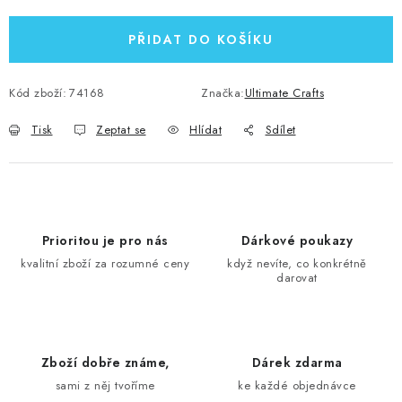
PŘIDAT DO KOŠÍKU
Kód zboží:
74168
Značka:
Ultimate Crafts
Tisk
Zeptat se
Hlídat
Sdílet
Prioritou je pro nás
Dárkové poukazy
kvalitní zboží za rozumné ceny
když nevíte, co konkrétně
darovat
Zboží dobře známe,
Dárek zdarma
sami z něj tvoříme
ke každé objednávce