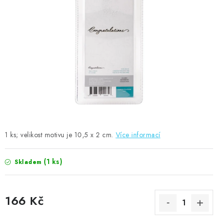
MOJE OBJEDNÁVKA
ZNAČKY
Doprava
Kontakty
Moje objednávka
Oblíbené ♥️
Hodnocení obchodu
Obchodní podmínky
Podmínky ochrany osobních údajů
Ověřování recenzí
Jak nakupovat
1 ks; velikost motivu je 10,5 x 2 cm.
Více informací
(1 ks)
Skladem
166 Kč
Měrná cena: