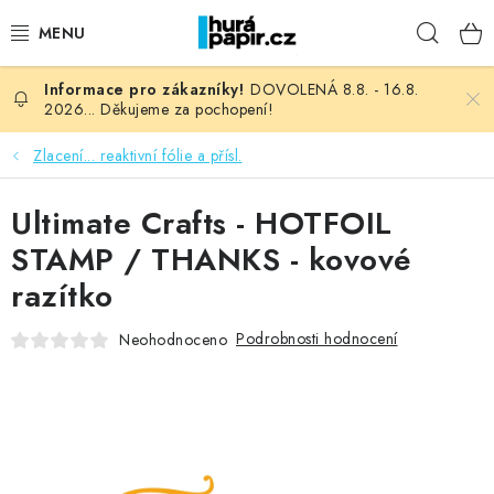
Přejít
Hleda
na
obsah
DOVOLENÁ 8.8. - 16.8.
NOVINKY
2026... Děkujeme za pochopení!
HURÁ DÍLNA
Zlacení... reaktivní fólie a přísl.
VŠECHNO ZBOŽÍ
Ultimate Crafts - HOTFOIL
STAMP / THANKS - kovové
KNIHAŘSKÝ MATERIÁL
razítko
KURZY NATY LYSAK
Podrobnosti hodnocení
Neohodnoceno
OBLÍBENÉ ♥️
FOTORECENZE