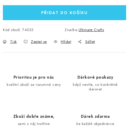
PŘIDAT DO KOŠÍKU
Kód zboží:
74033
Značka:
Ultimate Crafts
Tisk
Zeptat se
Hlídat
Sdílet
Prioritou je pro nás
Dárkové poukazy
kvalitní zboží za rozumné ceny
když nevíte, co konkrétně
darovat
Zboží dobře známe,
Dárek zdarma
sami z něj tvoříme
ke každé objednávce