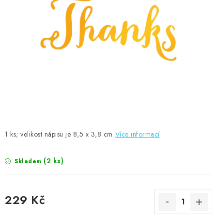
MOJE OBJEDNÁVKA
ZNAČKY
Doprava
Kontakty
Moje objednávka
Oblíbené ♥️
Hodnocení obchodu
Obchodní podmínky
Podmínky ochrany osobních údajů
Ověřování recenzí
Jak nakupovat
1 ks; velikost nápisu je 8,5 x 3,8 cm
Více informací
(2 ks)
Skladem
229 Kč
Měrná cena: