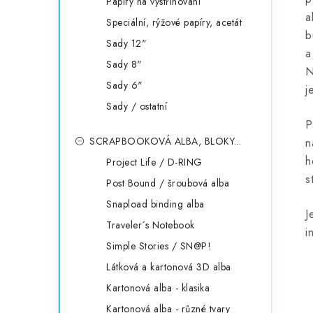
Papíry na vystřihování
a
Speciální, rýžové papíry, acetát
b
Sady 12"
a
Sady 8"
N
Sady 6"
j
Sady / ostatní
P
SCRAPBOOKOVÁ ALBA, BLOKY...
n
h
Project Life / D-RING
s
Post Bound / šroubová alba
Snapload binding alba
J
Traveler´s Notebook
i
Simple Stories / SN@P!
Látková a kartonová 3D alba
Kartonová alba - klasika
Kartonová alba - různé tvary