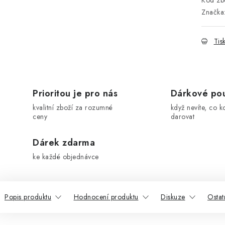
Kód zbo
Značka
Tis
Prioritou je pro nás
Dárkové po
kvalitní zboží za rozumné
když nevíte, co k
ceny
darovat
Dárek zdarma
ke každé objednávce
Popis produktu
Hodnocení produktu
Diskuze
Ostat