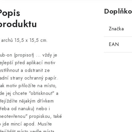
Popis
Doplňko
produktu
Značka
 archů 15,5 x 15,5 cm.
EAN
ub-on (propisot) ... vždy je
ejlepší před aplikací motiv
ystřihnout a odstranit ze
adní strany ochranný papír.
ak motiv přiložíte na místo,
de jej chcete "obtisknout" a
řejíždíte nějakým dřívkem
třeba od nanuku) nebo i
neotevřenou" propiskou, také
o jde mincí apod. Musíte
řejíždět místo vedle místa,