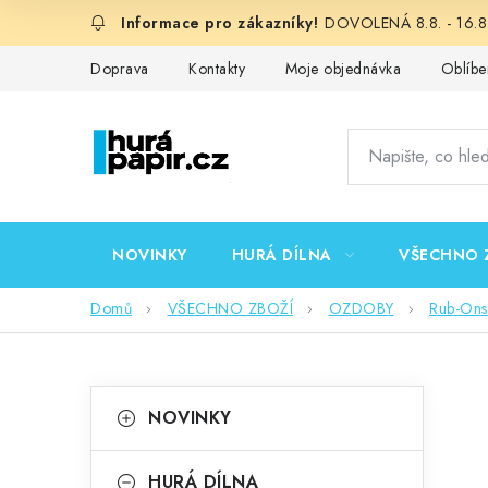
Přejít
DOVOLENÁ 8.8. - 16.8.
na
obsah
Doprava
Kontakty
Moje objednávka
Oblíbe
NOVINKY
HURÁ DÍLNA
VŠECHNO 
Domů
VŠECHNO ZBOŽÍ
OZDOBY
Rub-Ons 
P
K
Přeskočit
NOVINKY
kategorie
a
o
t
HURÁ DÍLNA