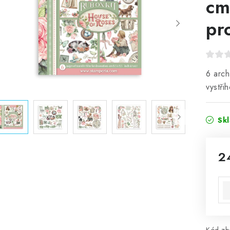
cm
pr
6 arch
vystři
Sk
2
Mě