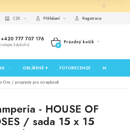
y ochrany osobních údajů
CZK
Ověřování recenzí
Jak nakupovat
Přihlášení
Registrace
+420 777 707 176
Prázdný košík
(volejte kdykoliv)
NÁKUPNÍ
KOŠÍK
AK
OBLÍBENÉ ♥️
FOTORECENZE
MOJE OBJED
-Ons / propisoty pro scrapbook
amperia - HOUSE OF
SES / sada 15 x 15