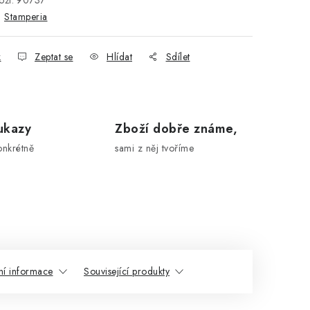
ží:
90737
:
Stamperia
k
Zeptat se
Hlídat
Sdílet
ukazy
Zboží dobře známe,
onkrétně
sami z něj tvoříme
ní informace
Související produkty