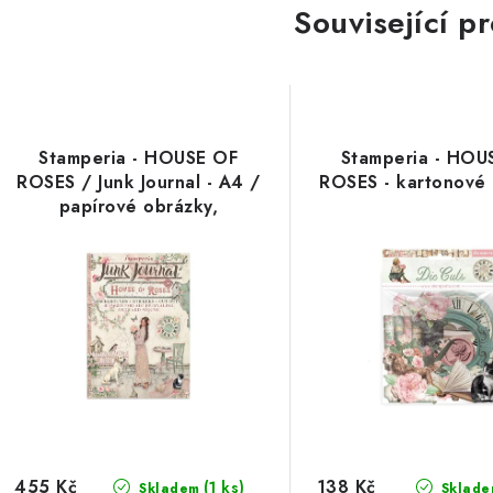
Související p
Stamperia - HOUSE OF
Stamperia - HOU
ROSES / Junk Journal - A4 /
ROSES - kartonové
papírové obrázky,
samolepky, motivy na
vystřihování
455 Kč
138 Kč
(1 ks)
Skladem
Sklade