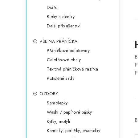
Diáře
Bloky a deníky
Další příslušenství
VŠE NA PŘÁNÍČKA
Přáníčkové polotovary
B
Celofánové obaly
P
Textová přáníčková razítka
P
Potištěné sady
OZDOBY
Samolepky
Washi / papírové pásky
B
Kytky, motýli
Kamínky, perličky, enamelky