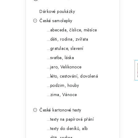
s
e
t
Dárkové poukázky
g
r
České samolepky
o
...abeceda, číslice, měsíce
a
r
...děti, rodina, zvířata
n
i
...gratulace, slavení
e
n
...svatba, láska
í
...jaro, Velikonoce
...léto, cestování, dovolená
p
...podzim, houby
a
...zima, Vánoce
n
České kartonové texty
e
...texty na papírová přání
l
...texty do deníků, alb
...děti, rodina