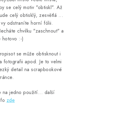
by se celý motiv "obtiskl". Až
ude celý obtisklý, zesvětlá ...
 vy odstraníte horní fólii.
echáte chvilku "zaschnout" a
e hotovo :-)
ropisot se může obtisknout i
a fotografii apod. Je to velmi
ezký detail na scrapbookové
tránce.
e na jedno použití... další
nfo
zde