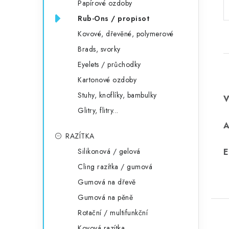
Papírové ozdoby
Rub-Ons / propisot
Kovové, dřevěné, polymerové
Brads, svorky
Eyelets / průchodky
Kartonové ozdoby
Stuhy, knoflíky, bambulky
Glitry, flitry...
RAZÍTKA
Silikonová / gelová
E
Cling razítka / gumová
Gumová na dřevě
Gumová na pěně
Rotační / multifunkční
Kovová razítka