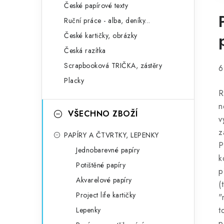
České papírové texty
Ruční práce - alba, deníky...
České kartičky, obrázky
Česká razítka
Scrapbooková TRIČKA, zástěry
6
Placky
R
n
VŠECHNO ZBOŽÍ
v
z
PAPÍRY A ČTVRTKY, LEPENKY
P
Jednobarevné papíry
k
Potištěné papíry
p
Akvarelové papíry
(
Project life kartičky
"
t
Lepenky
p