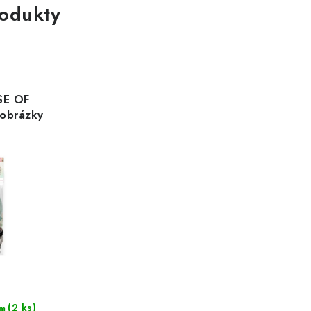
rodukty
SE OF
 obrázky
(2 ks)
m