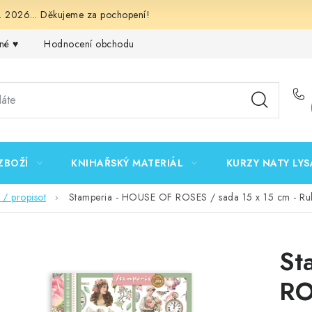
 2026... Děkujeme za pochopení!
né ♥️
Hodnocení obchodu
Obchodní podmínky
Podmínk
ZBOŽÍ
KNIHAŘSKÝ MATERIÁL
KURZY NATY LYS
/ propisot
Stamperia - HOUSE OF ROSES / sada 15 x 15 cm - Rub
St
RO