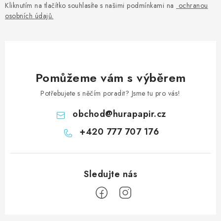
Kliknutím na tlačítko souhlasíte s našimi podmínkami na
ochranou
osobních údajů
.
Pomůžeme vám s výběrem
Potřebujete s něčím poradit? Jsme tu pro vás!
obchod
@
hurapapir.cz
+420 777 707 176
Z