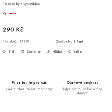
Položka byla vyprodána…
Vyprodáno
290 Kč
Měrná cena:
Kód zboží:
47410
Značka:
Hurá Papír
Tisk
Zeptat se
Hlídat
Sdílet
Prioritou je pro nás
Dárkové poukazy
kvalitní zboží za rozumné ceny
když nevíte, co konkrétně
darovat