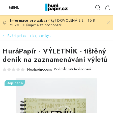
Přejít
Hleda
na
obsah
DOVOLENÁ 8.8. - 16.8.
NOVINKY
2026... Děkujeme za pochopení!
HURÁ DÍLNA
Ruční práce - alba, deníky...
VŠECHNO ZBOŽÍ
HuráPapír - VÝLETNÍK - tištěný
deník na zaznamenávání výletů
KNIHAŘSKÝ MATERIÁL
Podrobnosti hodnocení
Neohodnoceno
KURZY NATY LYSAK
Doplněno
OBLÍBENÉ ♥️
FOTORECENZE