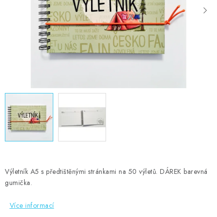
MOJE OBJEDNÁVKA
ZNAČKY
Doprava
Kontakty
Moje objednávka
Oblíbené ♥️
Hodnocení obchodu
Obchodní podmínky
Podmínky ochrany osobních údajů
Ověřování recenzí
Jak nakupovat
Výletník A5 s předtištěnými stránkami na 50 výletů. DÁREK barevná
gumička.
Více informací