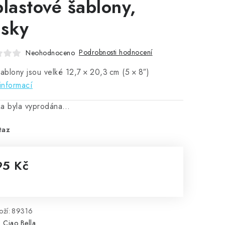
plastové šablony,
sky
Podrobnosti hodnocení
Neohodnoceno
šablony jsou velké 12,7 × 20,3 cm (5 × 8″)
informací
ka byla vyprodána…
taz
95 Kč
rná cena:
ží:
89316
:
Ciao Bella