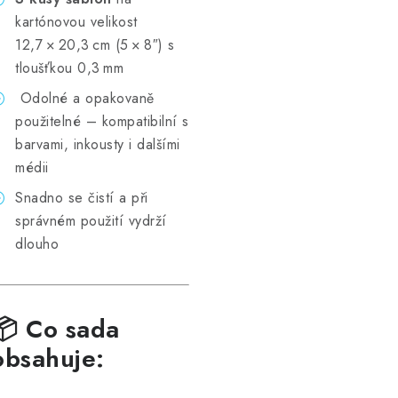
kartónovou velikost
12,7 × 20,3 cm (5 × 8″) s
tloušťkou 0,3 mm
Odolné a opakovaně
použitelné – kompatibilní s
barvami, inkousty i dalšími
médii
Snadno se čistí a při
správném použití vydrží
dlouho
📦 Co sada
obsahuje: