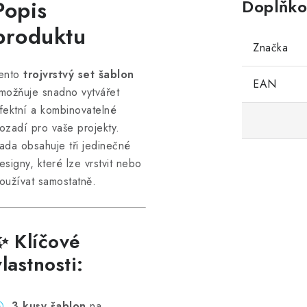
Popis
Doplňko
produktu
Značka
ento
trojvrstvý set šablon
EAN
možňuje snadno vytvářet
fektní a kombinovatelné
ozadí pro vaše projekty.
ada obsahuje tři jedinečné
esigny, které lze vrstvit nebo
oužívat samostatně.
✨ Klíčové
vlastnosti:
3 kusy šablon
na