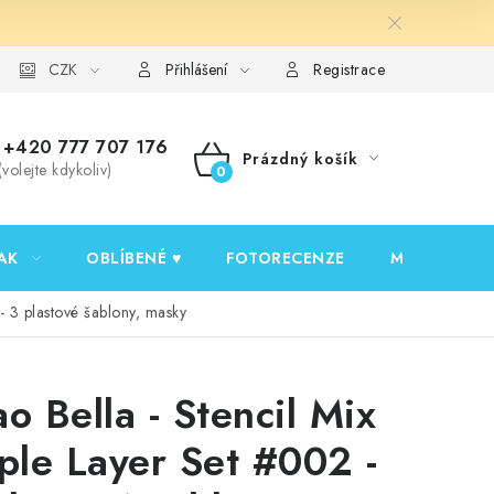
y ochrany osobních údajů
CZK
Ověřování recenzí
Jak nakupovat
Přihlášení
Registrace
+420 777 707 176
Prázdný košík
(volejte kdykoliv)
NÁKUPNÍ
KOŠÍK
AK
OBLÍBENÉ ♥️
FOTORECENZE
MOJE OBJED
 - 3 plastové šablony, masky
ao Bella - Stencil Mix
iple Layer Set #002 -