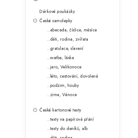
s
e
t
Dárkové poukázky
g
r
České samolepky
o
...abeceda, číslice, měsíce
a
r
...děti, rodina, zvířata
n
i
...gratulace, slavení
e
n
...svatba, láska
í
...jaro, Velikonoce
...léto, cestování, dovolená
p
...podzim, houby
a
...zima, Vánoce
n
České kartonové texty
e
...texty na papírová přání
l
...texty do deníků, alb
...děti, rodina