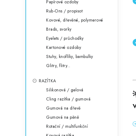
Papírové ozdoby
Rub-Ons / propisot
Kovové, dřevěné, polymerové
Brads, svorky
Eyelets / průchodky
Kartonové ozdoby
Stuhy, knoflíky, bambulky
Glitry, flitry...
RAZÍTKA
Silikonová / gelová
Cling razítka / gumová
Gumová na dřevě
Gumová na pěně
Rotační / multifunkční
Kovová razítka