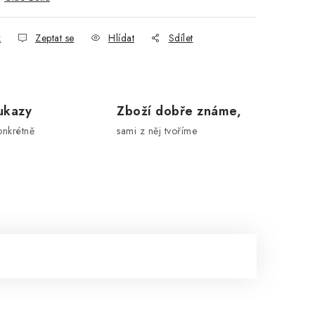
k
Zeptat se
Hlídat
Sdílet
ukazy
Zboží dobře známe,
onkrétně
sami z něj tvoříme