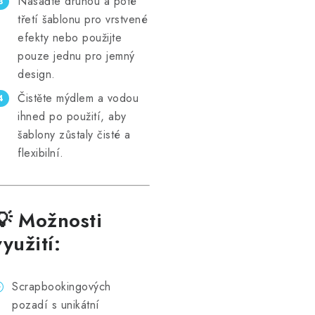
Nasaďte druhou a poté
třetí šablonu pro vrstvené
efekty nebo použijte
pouze jednu pro jemný
design.
Čistěte mýdlem a vodou
ihned po použití, aby
šablony zůstaly čisté a
flexibilní.
💡 Možnosti
využití:
Scrapbookingových
pozadí s unikátní