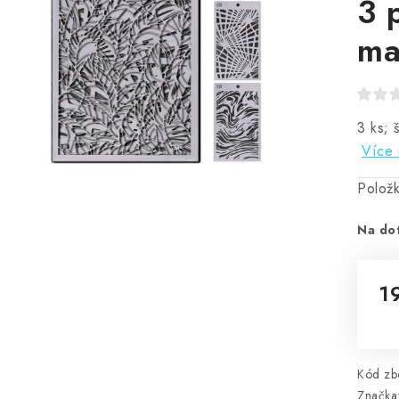
3 
ma
3 ks; 
Více 
Polož
Na do
1
Mě
Kód zbo
Značka