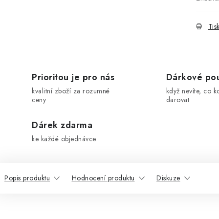
Tis
Prioritou je pro nás
Dárkové po
kvalitní zboží za rozumné
když nevíte, co k
ceny
darovat
Dárek zdarma
ke každé objednávce
Popis produktu
Hodnocení produktu
Diskuze