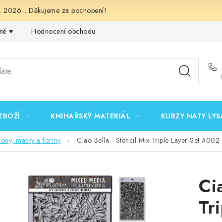
 2026... Děkujeme za pochopení!
né ♥️
Hodnocení obchodu
Obchodní podmínky
Podmínk
ZBOŽÍ
KNIHAŘSKÝ MATERIÁL
KURZY NATY LYS
lony, masky a formy
Ciao Bella - Stencil Mix Triple Layer Set #002
Ci
Tr