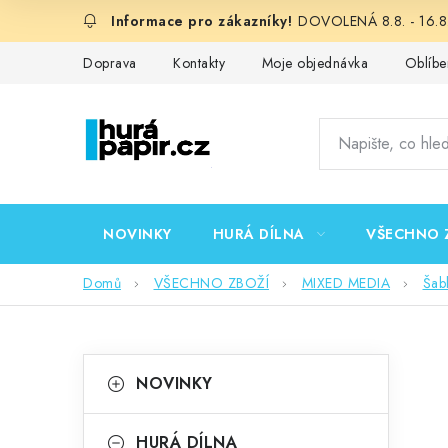
Přejít
DOVOLENÁ 8.8. - 16.8.
na
obsah
Doprava
Kontakty
Moje objednávka
Oblíbe
NOVINKY
HURÁ DÍLNA
VŠECHNO 
Domů
VŠECHNO ZBOŽÍ
MIXED MEDIA
Šab
P
K
Přeskočit
NOVINKY
kategorie
a
o
t
HURÁ DÍLNA