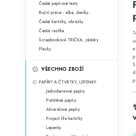
České papírové texty
Ruční práce - alba, deníky...
České kartičky, obrázky
Česká razítka
T
Scrapbooková TRIČKA, zástěry
u
e
Placky
p
S
VŠECHNO ZBOŽÍ
d
p
PAPÍRY A ČTVRTKY, LEPENKY
Jednobarevné papíry
Potištěné papíry
Akvarelové papíry
Project life kartičky
Lepenky