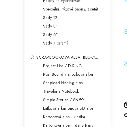
Papíry na vystřihování
Speciální, rýžové papíry, acetát
Sady 12"
Sady 8"
Sady 6"
Sady / ostatní
SCRAPBOOKOVÁ ALBA, BLOKY...
Project Life / D-RING
Post Bound / šroubová alba
Snapload binding alba
Traveler´s Notebook
Simple Stories / SN@P!
Látková a kartonová 3D alba
Kartonová alba - klasika
Kartonová alba - různé tvary