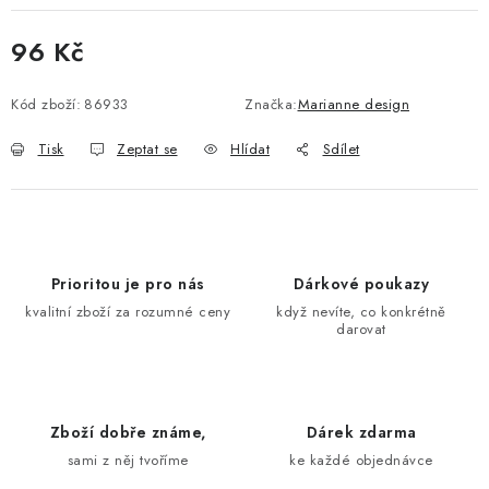
96 Kč
Měrná cena:
Kód zboží:
86933
Značka:
Marianne design
Tisk
Zeptat se
Hlídat
Sdílet
Prioritou je pro nás
Dárkové poukazy
kvalitní zboží za rozumné ceny
když nevíte, co konkrétně
darovat
Zboží dobře známe,
Dárek zdarma
sami z něj tvoříme
ke každé objednávce