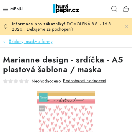
Přejít
Hleda
na
obsah
DOVOLENÁ 8.8. - 16.8.
NOVINKY
2026... Děkujeme za pochopení!
HURÁ DÍLNA
Šablony, masky a formy
VŠECHNO ZBOŽÍ
Marianne design - srdíčka - A5
plastová šablona / maska
KNIHAŘSKÝ MATERIÁL
Podrobnosti hodnocení
Neohodnoceno
KURZY NATY LYSAK
OBLÍBENÉ ♥️
FOTORECENZE