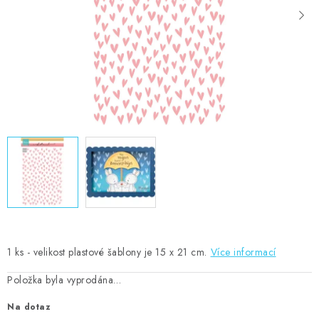
MOJE OBJEDNÁVKA
ZNAČKY
Doprava
Kontakty
Moje objednávka
Oblíbené ♥️
Hodnocení obchodu
Obchodní podmínky
Podmínky ochrany osobních údajů
Ověřování recenzí
Jak nakupovat
1 ks - velikost plastové šablony je 15 x 21 cm.
Více informací
Položka byla vyprodána…
Na dotaz