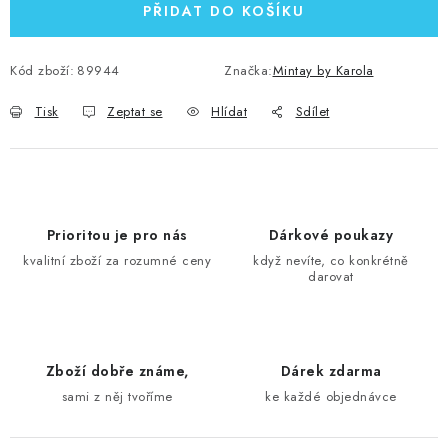
PŘIDAT DO KOŠÍKU
Kód zboží:
89944
Značka:
Mintay by Karola
Tisk
Zeptat se
Hlídat
Sdílet
Prioritou je pro nás
Dárkové poukazy
kvalitní zboží za rozumné ceny
když nevíte, co konkrétně
darovat
Zboží dobře známe,
Dárek zdarma
sami z něj tvoříme
ke každé objednávce