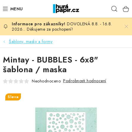
Přejít
Hleda
na
obsah
DOVOLENÁ 8.8. - 16.8.
NOVINKY
2026... Děkujeme za pochopení!
HURÁ DÍLNA
Šablony, masky a formy
VŠECHNO ZBOŽÍ
Mintay - BUBBLES - 6x8"
šablona / maska
KNIHAŘSKÝ MATERIÁL
Podrobnosti hodnocení
Neohodnoceno
KURZY NATY LYSAK
Sleva
OBLÍBENÉ ♥️
FOTORECENZE