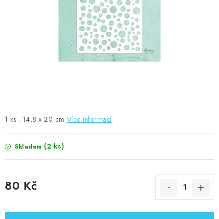
MOJE OBJEDNÁVKA
ZNAČKY
Doprava
Kontakty
Moje objednávka
Oblíbené ♥️
Hodnocení obchodu
Obchodní podmínky
Podmínky ochrany osobních údajů
Ověřování recenzí
Jak nakupovat
1 ks - 14,8 x 20 cm
Více informací
(2 ks)
Skladem
80 Kč
Měrná cena: