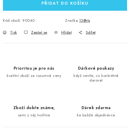
PŘIDAT DO KOŠÍKU
Kód zboží:
90040
Značka:
13@rts
Tisk
Zeptat se
Hlídat
Sdílet
Prioritou je pro nás
Dárkové poukazy
kvalitní zboží za rozumné ceny
když nevíte, co konkrétně
darovat
Zboží dobře známe,
Dárek zdarma
sami z něj tvoříme
ke každé objednávce