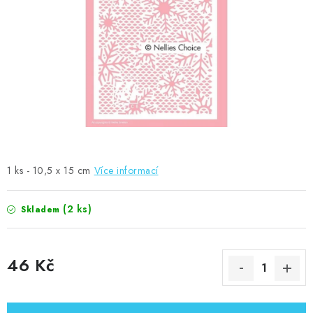
MOJE OBJEDNÁVKA
ZNAČKY
Doprava
Kontakty
Moje objednávka
Oblíbené ♥️
Hodnocení obchodu
Obchodní podmínky
Podmínky ochrany osobních údajů
Ověřování recenzí
Jak nakupovat
1 ks - 10,5 x 15 cm
Více informací
(2 ks)
Skladem
46 Kč
Měrná cena: