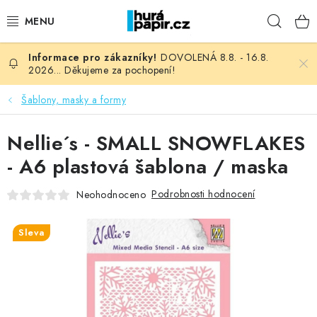
Přejít
Hleda
na
obsah
DOVOLENÁ 8.8. - 16.8.
NOVINKY
2026... Děkujeme za pochopení!
HURÁ DÍLNA
Šablony, masky a formy
VŠECHNO ZBOŽÍ
Nellie´s - SMALL SNOWFLAKES
- A6 plastová šablona / maska
KNIHAŘSKÝ MATERIÁL
Podrobnosti hodnocení
Neohodnoceno
KURZY NATY LYSAK
Sleva
OBLÍBENÉ ♥️
FOTORECENZE