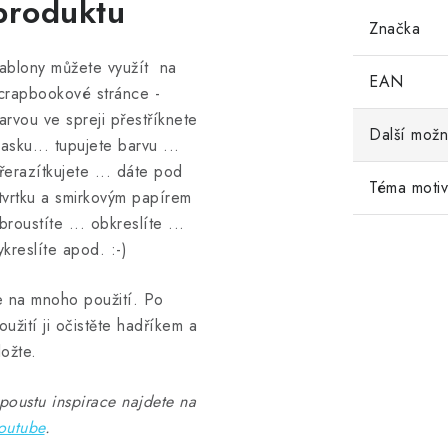
produktu
Značka
ablony můžete využít na
EAN
crapbookové stránce -
arvou ve spreji přestříknete
Další možn
asku... tupujete barvu ...
řerazítkujete ... dáte pod
Téma moti
tvrtku a smirkovým papírem
broustíte ... obkreslíte ...
ykreslíte apod. :-)
e na mnoho použití. Po
oužití ji očistěte hadříkem a
ložte.
poustu inspirace najdete na
outube
.