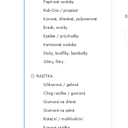
Papírové ozdoby
Rub-Ons / propisot
B
Kovové, dřevěné, polymerové
Brads, svorky
Eyelets / průchodky
Kartonové ozdoby
Stuhy, knoflíky, bambulky
Glitry, flitry...
RAZÍTKA
Silikonová / gelová
Cling razítka / gumová
Gumová na dřevě
Gumová na pěně
Rotační / multifunkční
Kovová razítka