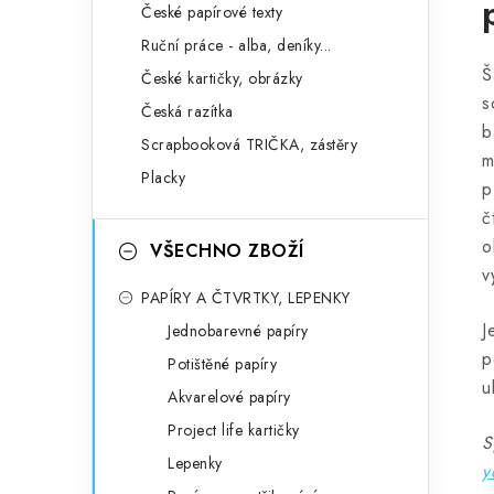
České papírové texty
Ruční práce - alba, deníky...
Š
České kartičky, obrázky
s
Česká razítka
b
Scrapbooková TRIČKA, zástěry
m
Placky
p
č
o
VŠECHNO ZBOŽÍ
v
PAPÍRY A ČTVRTKY, LEPENKY
J
Jednobarevné papíry
p
Potištěné papíry
u
Akvarelové papíry
Project life kartičky
S
Lepenky
y