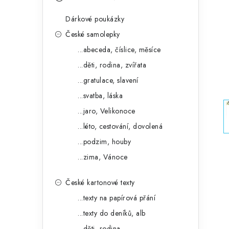
s
e
t
Dárkové poukázky
g
r
České samolepky
o
...abeceda, číslice, měsíce
a
r
...děti, rodina, zvířata
n
i
...gratulace, slavení
e
n
...svatba, láska
í
...jaro, Velikonoce
...léto, cestování, dovolená
p
...podzim, houby
a
...zima, Vánoce
n
České kartonové texty
e
...texty na papírová přání
l
...texty do deníků, alb
...děti, rodina