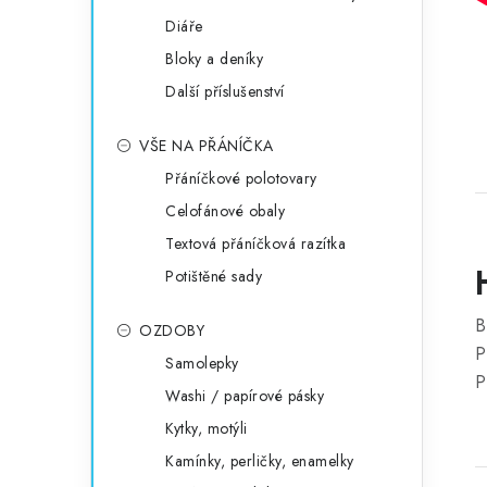
Diáře
Bloky a deníky
Další příslušenství
VŠE NA PŘÁNÍČKA
Přáníčkové polotovary
Celofánové obaly
Textová přáníčková razítka
Potištěné sady
B
OZDOBY
P
Samolepky
P
Washi / papírové pásky
Kytky, motýli
Kamínky, perličky, enamelky