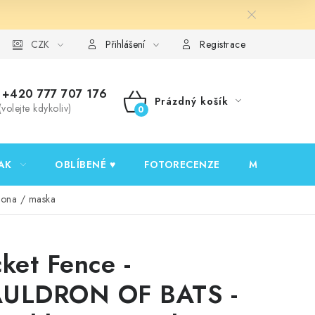
y ochrany osobních údajů
CZK
Ověřování recenzí
Jak nakupovat
Přihlášení
Registrace
+420 777 707 176
Prázdný košík
(volejte kdykoliv)
NÁKUPNÍ
KOŠÍK
AK
OBLÍBENÉ ♥️
FOTORECENZE
MOJE OBJED
lona / maska
cket Fence -
ULDRON OF BATS -