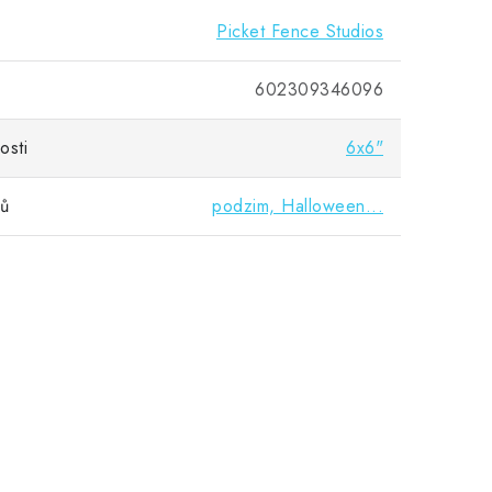
Picket Fence Studios
602309346096
osti
6x6"
vů
podzim, Halloween...