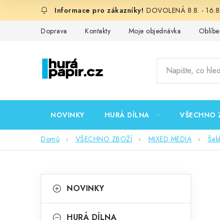
Přejít
DOVOLENÁ 8.8. - 16.8.
na
obsah
Doprava
Kontakty
Moje objednávka
Oblíbe
NOVINKY
HURÁ DÍLNA
VŠECHNO 
Domů
VŠECHNO ZBOŽÍ
MIXED MEDIA
Šab
P
K
Přeskočit
NOVINKY
kategorie
a
o
t
HURÁ DÍLNA