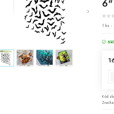
6"
1 ks -
Sk
1
Mě
Kód zbo
Značka