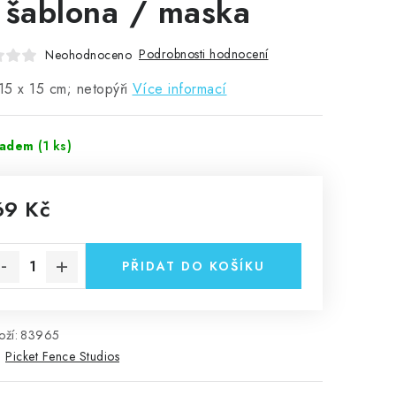
 šablona / maska
Podrobnosti hodnocení
Neohodnoceno
 15 x 15 cm; netopýři
Více informací
ladem
(1 ks)
69 Kč
rná cena:
PŘIDAT DO KOŠÍKU
ží:
83965
:
Picket Fence Studios