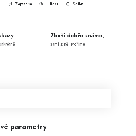
k
Zeptat se
Hlídat
Sdílet
ukazy
Zboží dobře známe,
onkrétně
sami z něj tvoříme
vé parametry