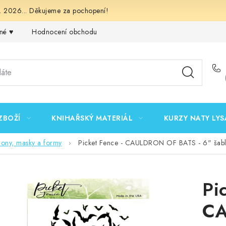
 2026... Děkujeme za pochopení!
né ♥️
Hodnocení obchodu
Obchodní podmínky
Podmínk
ZBOŽÍ
KNIHAŘSKÝ MATERIÁL
KURZY NATY LYS
lony, masky a formy
Picket Fence - CAULDRON OF BATS - 6" šab
Pi
CA