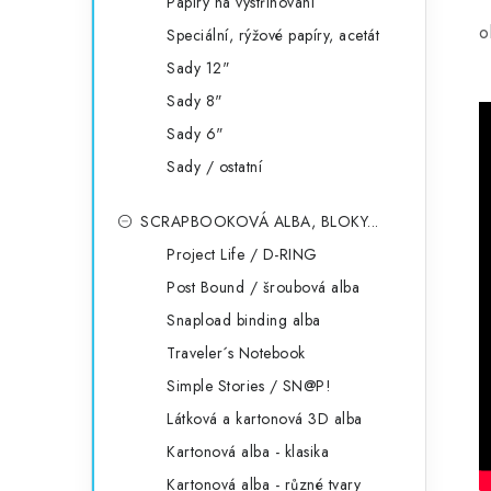
Papíry na vystřihování
o
Speciální, rýžové papíry, acetát
Sady 12"
Sady 8"
Sady 6"
Sady / ostatní
SCRAPBOOKOVÁ ALBA, BLOKY...
Project Life / D-RING
Post Bound / šroubová alba
Snapload binding alba
Traveler´s Notebook
Simple Stories / SN@P!
Látková a kartonová 3D alba
Kartonová alba - klasika
Kartonová alba - různé tvary