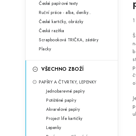
České papírové texty
Ruční práce - alba, deníky...
1
České kartičky, obrázky
Česká razítka
Š
Scrapbooková TRIČKA, zástěry
n
Placky
b
s
p
VŠECHNO ZBOŽÍ
č
PAPÍRY A ČTVRTKY, LEPENKY
o
Jednobarevné papíry
J
Potištěné papíry
p
Akvarelové papíry
u
Project life kartičky
Lepenky