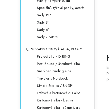
Papíry na vystřihování
Speciální, rýžové papíry, acetát
Sady 12"
Sady 8"
Sady 6"
Sady / ostatní
SCRAPBOOKOVÁ ALBA, BLOKY...
Project Life / D-RING
Post Bound / šroubová alba
B
Snapload binding alba
P
Traveler´s Notebook
P
Simple Stories / SN@P!
Látková a kartonová 3D alba
Kartonová alba - klasika
Kartonová alba - různé tvary