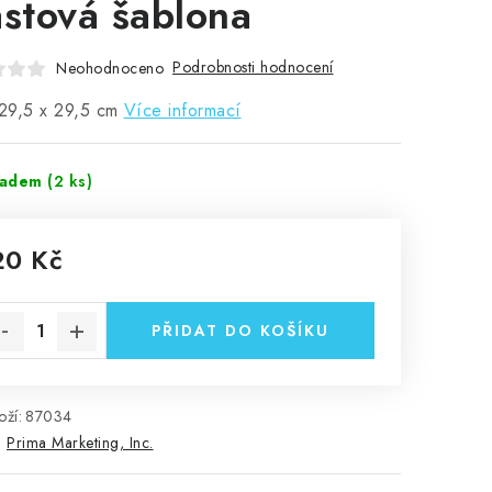
astová šablona
Podrobnosti hodnocení
Neohodnoceno
 29,5 x 29,5 cm
Více informací
ladem
(2 ks)
20 Kč
rná cena:
PŘIDAT DO KOŠÍKU
ží:
87034
:
Prima Marketing, Inc.