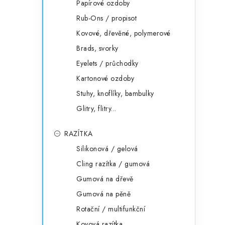
Papírové ozdoby
Rub-Ons / propisot
Kovové, dřevěné, polymerové
Brads, svorky
Eyelets / průchodky
Kartonové ozdoby
Stuhy, knoflíky, bambulky
Glitry, flitry...
RAZÍTKA
Silikonová / gelová
Cling razítka / gumová
Gumová na dřevě
Gumová na pěně
Rotační / multifunkční
Kovová razítka