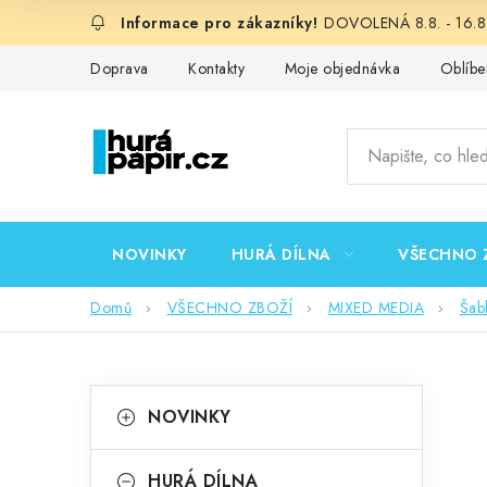
Přejít
DOVOLENÁ 8.8. - 16.8.
na
obsah
Doprava
Kontakty
Moje objednávka
Oblíbe
NOVINKY
HURÁ DÍLNA
VŠECHNO 
Domů
VŠECHNO ZBOŽÍ
MIXED MEDIA
Šab
P
K
Přeskočit
NOVINKY
kategorie
a
o
t
HURÁ DÍLNA