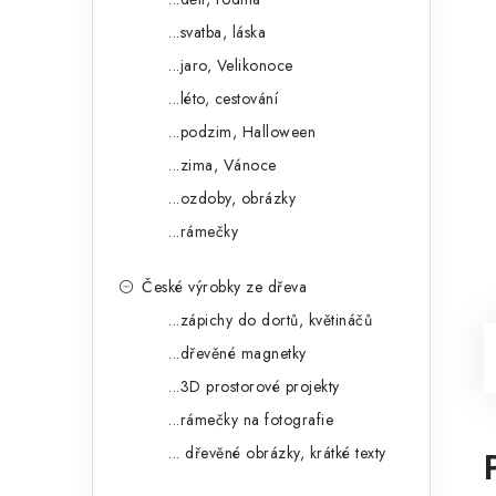
...svatba, láska
...jaro, Velikonoce
...léto, cestování
...podzim, Halloween
...zima, Vánoce
...ozdoby, obrázky
...rámečky
České výrobky ze dřeva
...zápichy do dortů, květináčů
...dřevěné magnetky
...3D prostorové projekty
...rámečky na fotografie
... dřevěné obrázky, krátké texty