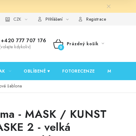
y ochrany osobních údajů
CZK
Ověřování recenzí
Jak nakupovat
Přihlášení
Registrace
+420 777 707 176
Prázdný košík
(volejte kdykoliv)
NÁKUPNÍ
KOŠÍK
AK
OBLÍBENÉ ♥️
FOTORECENZE
MOJE OBJED
ová šablona
ima - MASK / KUNST
SKE 2 - velká