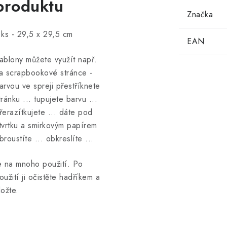
produktu
Značka
 ks - 29,5 x 29,5 cm
EAN
ablony můžete využít např.
a scrapbookové stránce -
arvou ve spreji přestříknete
tránku ... tupujete barvu ...
řerazítkujete ... dáte pod
tvrtku a smirkovým papírem
broustíte ... obkreslíte ...
e na mnoho použití. Po
oužití ji očistěte hadříkem a
ložte.