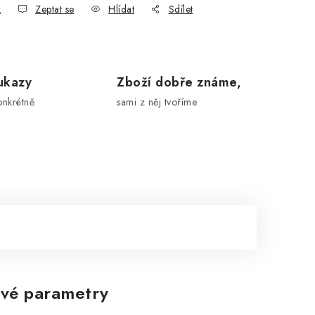
k
Zeptat se
Hlídat
Sdílet
ukazy
Zboží dobře známe,
onkrétně
sami z něj tvoříme
vé parametry