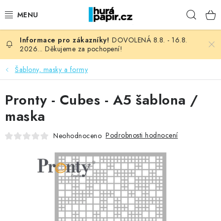
Přejít
Hleda
na
obsah
DOVOLENÁ 8.8. - 16.8.
NOVINKY
2026... Děkujeme za pochopení!
HURÁ DÍLNA
Šablony, masky a formy
VŠECHNO ZBOŽÍ
Pronty - Cubes - A5 šablona /
maska
KNIHAŘSKÝ MATERIÁL
Podrobnosti hodnocení
Neohodnoceno
KURZY NATY LYSAK
OBLÍBENÉ ♥️
FOTORECENZE