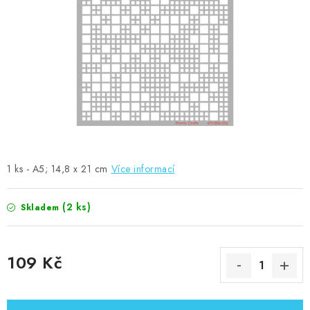
MOJE OBJEDNÁVKA
ZNAČKY
Doprava
Kontakty
Moje objednávka
Oblíbené ♥️
Hodnocení obchodu
Obchodní podmínky
Podmínky ochrany osobních údajů
Ověřování recenzí
Jak nakupovat
1 ks - A5; 14,8 x 21 cm
Více informací
(2 ks)
Skladem
109 Kč
Měrná cena: