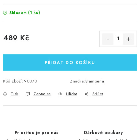
(1 ks)
Skladem
489 Kč
Měrná cena:
PŘIDAT DO KOŠÍKU
Kód zboží:
90070
Značka:
Stamperia
Tisk
Zeptat se
Hlídat
Sdílet
Prioritou je pro nás
Dárkové poukazy