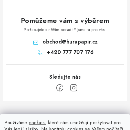
Pomůžeme vám s výběrem
Potřebujete s něčím poradit? Jsme tu pro vás!
obchod
@
hurapapir.cz
+420 777 707 176
Z
á
Informace pro vás
p
Používáme
cookies
, které nám umožňují poskytovat pro
a
Vás lepší služby. Na kontrolu cookies ve Vašem počítači
Doprava