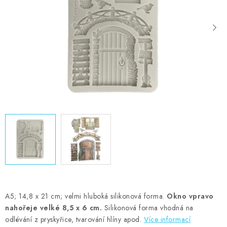
MOJE OBJEDNÁVKA
ZNAČKY
Doprava
Kontakty
Moje objednávka
Oblíbené ♥️
Hodnocení obchodu
Obchodní podmínky
Podmínky ochrany osobních údajů
Ověřování recenzí
Jak nakupovat
A5; 14,8 x 21 cm; velmi hluboká silikonová forma.
Okno vpravo
nahořeje velké 8,5 x 6 cm.
Silikonová forma vhodná na
odlévání z pryskyřice, tvarování hlíny apod.
Více informací