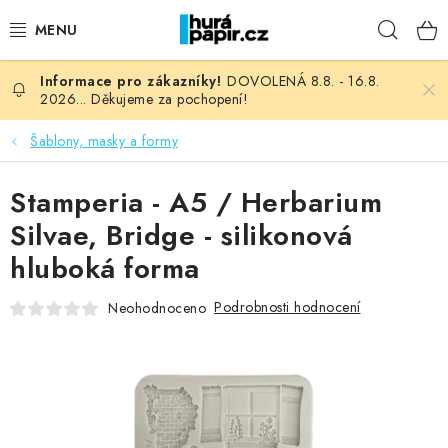
Přejít
Hleda
na
obsah
DOVOLENÁ 8.8. - 16.8.
NOVINKY
2026... Děkujeme za pochopení!
HURÁ DÍLNA
Šablony, masky a formy
VŠECHNO ZBOŽÍ
Stamperia - A5 / Herbarium
Silvae, Bridge - silikonová
KNIHAŘSKÝ MATERIÁL
hluboká forma
KURZY NATY LYSAK
Podrobnosti hodnocení
Neohodnoceno
OBLÍBENÉ ♥️
FOTORECENZE