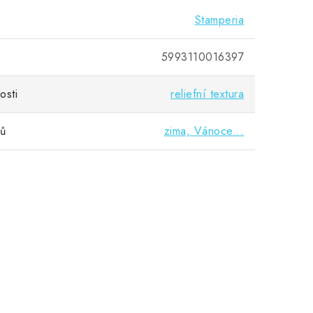
Stamperia
5993110016397
osti
reliefní textura
vů
zima, Vánoce...