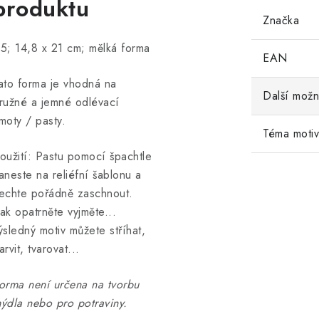
produktu
Značka
5; 14,8 x 21 cm; mělká forma
EAN
ato forma je vhodná na
Další možn
ružné a jemné odlévací
moty / pasty.
Téma moti
oužití: Pastu pomocí špachtle
aneste na reliéfní šablonu a
echte pořádně zaschnout.
ak opatrněte vyjměte...
ýsledný motiv můžete stříhat,
arvit, tvarovat...
orma není určena na tvorbu
ýdla nebo pro potraviny.