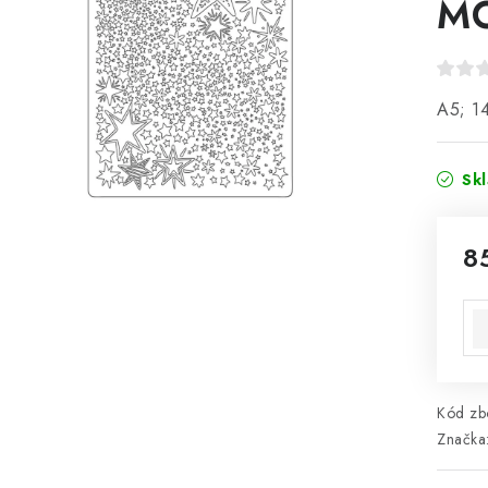
MO
A5; 14
Sk
8
Mě
Kód zbo
Značka