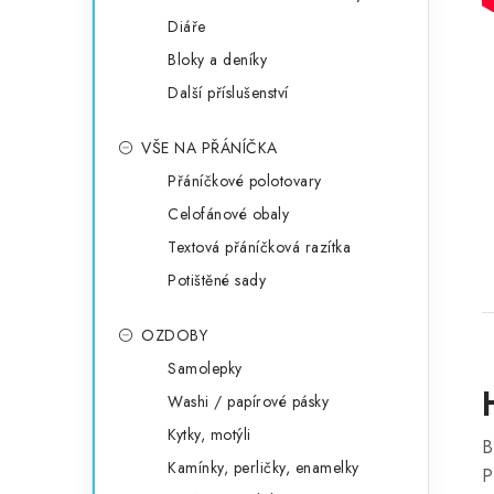
Diáře
Bloky a deníky
Další příslušenství
VŠE NA PŘÁNÍČKA
Přáníčkové polotovary
Celofánové obaly
Textová přáníčková razítka
Potištěné sady
OZDOBY
Samolepky
Washi / papírové pásky
Kytky, motýli
B
Kamínky, perličky, enamelky
P