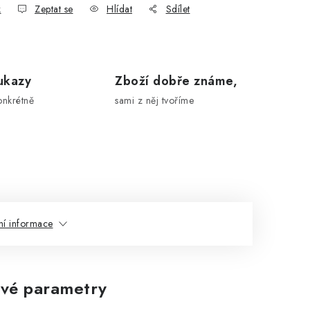
k
Zeptat se
Hlídat
Sdílet
ukazy
Zboží dobře známe,
onkrétně
sami z něj tvoříme
ní informace
vé parametry