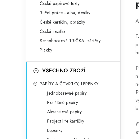
České papírové texty
Ruční práce - alba, deníky...
A
České kartičky, obrázky
Česká razítka
T
Scrapbooková TRIČKA, zástěry
p
Placky
h
P
VŠECHNO ZBOŽÍ
n
PAPÍRY A ČTVRTKY, LEPENKY
n
P
Jednobarevné papíry
v
Potištěné papíry
b
Akvarelové papíry
Project life kartičky
F
Lepenky
m