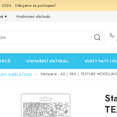
 2026... Děkujeme za pochopení!
né ♥️
Hodnocení obchodu
Obchodní podmínky
Podmínk
ZBOŽÍ
KNIHAŘSKÝ MATERIÁL
KURZY NATY LYS
lony, masky a formy
Stamperia - A5 / 584 / TEXTURE MODELLIN
St
TE