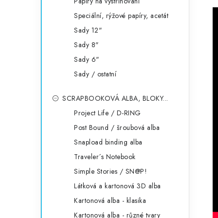
Papíry na vystřihování
Speciální, rýžové papíry, acetát
Sady 12"
Sady 8"
Sady 6"
Sady / ostatní
SCRAPBOOKOVÁ ALBA, BLOKY...
Project Life / D-RING
Post Bound / šroubová alba
Snapload binding alba
Traveler´s Notebook
Simple Stories / SN@P!
Látková a kartonová 3D alba
Kartonová alba - klasika
Kartonová alba - různé tvary