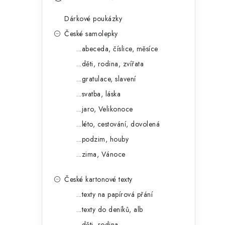
s
e
t
Dárkové poukázky
g
r
České samolepky
o
...abeceda, číslice, měsíce
a
r
...děti, rodina, zvířata
n
i
...gratulace, slavení
e
n
...svatba, láska
í
...jaro, Velikonoce
...léto, cestování, dovolená
p
...podzim, houby
a
...zima, Vánoce
n
České kartonové texty
e
...texty na papírová přání
l
...texty do deníků, alb
...děti, rodina