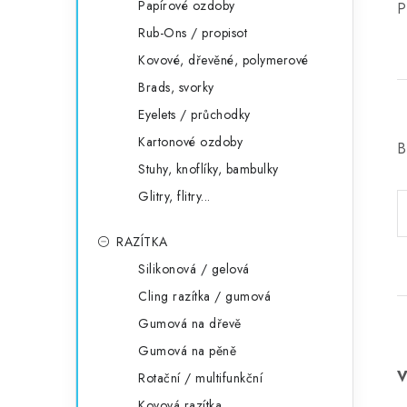
Papírové ozdoby
P
Rub-Ons / propisot
Kovové, dřevěné, polymerové
Brads, svorky
Eyelets / průchodky
Kartonové ozdoby
B
Stuhy, knoflíky, bambulky
Glitry, flitry...
RAZÍTKA
Silikonová / gelová
Cling razítka / gumová
Gumová na dřevě
Gumová na pěně
Rotační / multifunkční
Kovová razítka