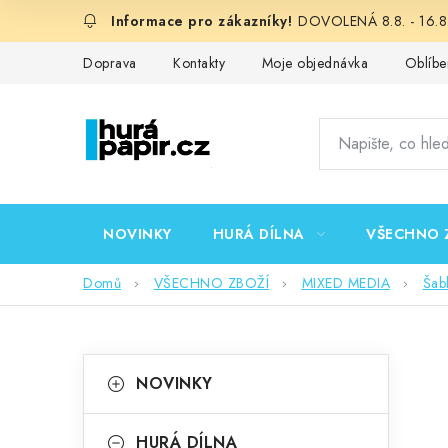
Přejít
DOVOLENÁ 8.8. - 16.8.
na
obsah
Doprava
Kontakty
Moje objednávka
Oblíbe
NOVINKY
HURÁ DÍLNA
VŠECHNO 
Domů
VŠECHNO ZBOŽÍ
MIXED MEDIA
Šab
P
K
Přeskočit
NOVINKY
kategorie
a
o
t
HURÁ DÍLNA