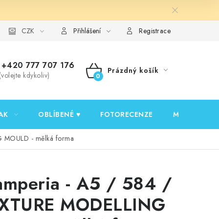
y ochrany osobních údajů
CZK
Ověřování recenzí
Jak nakupovat
Přihlášení
Registrace
+420 777 707 176
Prázdný košík
(volejte kdykoliv)
NÁKUPNÍ
KOŠÍK
AK
OBLÍBENÉ ♥️
FOTORECENZE
MOJE OBJED
G MOULD - mělká forma
amperia - A5 / 584 /
XTURE MODELLING