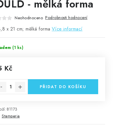
ULD - mělká forma
Podrobnosti hodnocení
Neohodnoceno
,8 x 21 cm; mělká forma
Více informací
ladem
(1 ks)
5 Kč
rná cena:
PŘIDAT DO KOŠÍKU
ží:
81173
:
Stamperia