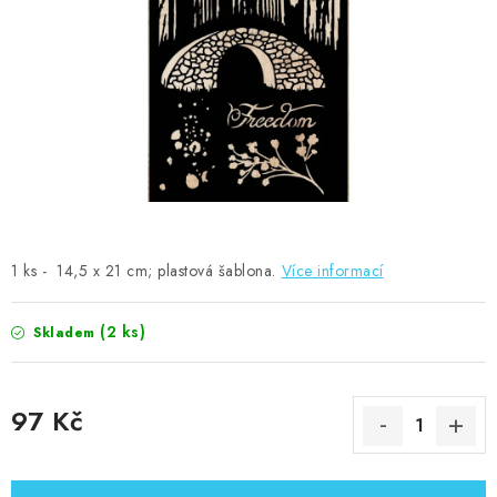
MOJE OBJEDNÁVKA
ZNAČKY
Doprava
Kontakty
Moje objednávka
Oblíbené ♥️
Hodnocení obchodu
Obchodní podmínky
Podmínky ochrany osobních údajů
Ověřování recenzí
Jak nakupovat
1 ks - 14,5 x 21 cm; plastová šablona.
Více informací
(2 ks)
Skladem
97 Kč
Měrná cena: