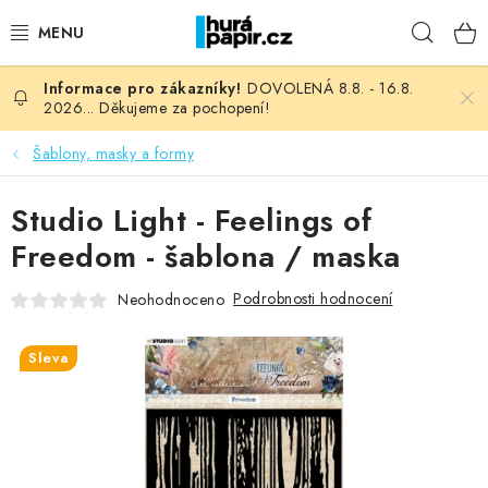
Přejít
Hleda
na
obsah
DOVOLENÁ 8.8. - 16.8.
NOVINKY
2026... Děkujeme za pochopení!
HURÁ DÍLNA
Šablony, masky a formy
VŠECHNO ZBOŽÍ
Studio Light - Feelings of
Freedom - šablona / maska
KNIHAŘSKÝ MATERIÁL
Podrobnosti hodnocení
Neohodnoceno
KURZY NATY LYSAK
Sleva
OBLÍBENÉ ♥️
FOTORECENZE