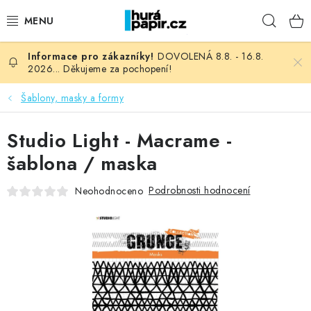
Přejít
Hleda
na
obsah
DOVOLENÁ 8.8. - 16.8.
NOVINKY
2026... Děkujeme za pochopení!
HURÁ DÍLNA
Šablony, masky a formy
VŠECHNO ZBOŽÍ
Studio Light - Macrame -
šablona / maska
KNIHAŘSKÝ MATERIÁL
Podrobnosti hodnocení
Neohodnoceno
KURZY NATY LYSAK
OBLÍBENÉ ♥️
FOTORECENZE