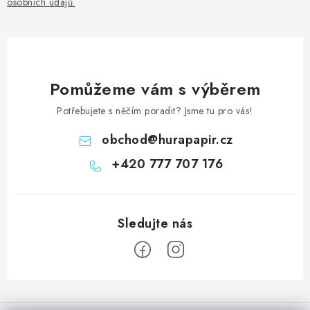
osobních údajů
.
Pomůžeme vám s výběrem
Potřebujete s něčím poradit? Jsme tu pro vás!
obchod
@
hurapapir.cz
+420 777 707 176
Z
á