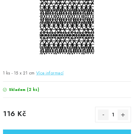
MOJE OBJEDNÁVKA
ZNAČKY
Doprava
Kontakty
Moje objednávka
Oblíbené ♥️
Hodnocení obchodu
Obchodní podmínky
Podmínky ochrany osobních údajů
Ověřování recenzí
Jak nakupovat
1 ks - 15 x 21 cm
Více informací
(2 ks)
Skladem
116 Kč
Měrná cena: