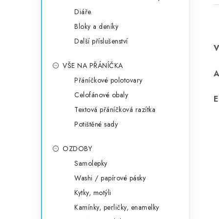
Diáře
Bloky a deníky
Další příslušenství
VŠE NA PŘÁNÍČKA
Přáníčkové polotovary
Celofánové obaly
E
Textová přáníčková razítka
Potištěné sady
OZDOBY
Samolepky
Washi / papírové pásky
Kytky, motýli
Kamínky, perličky, enamelky