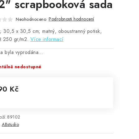
12" scrapbooková sada
Podrobnosti hodnocení
Neohodnoceno
; 30,5 x 30,5 cm; matný, oboustranný potisk,
ž 250 gr/m2.
Více informací
ka byla vyprodána…
tálně nedostupné
90 Kč
rná cena:
ží:
89102
:
ABstudio