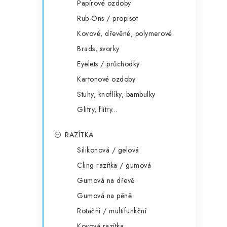
Papírové ozdoby
Rub-Ons / propisot
Kovové, dřevěné, polymerové
Brads, svorky
Eyelets / průchodky
Kartonové ozdoby
Stuhy, knoflíky, bambulky
Glitry, flitry...
RAZÍTKA
Silikonová / gelová
Cling razítka / gumová
Gumová na dřevě
Gumová na pěně
Rotační / multifunkční
Kovová razítka