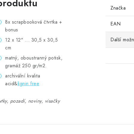
produktu
Značka
8x scrapbooková čtvrtka +
EAN
bonus
Další možn
12 x 12" ... 30,5 x 30,5
cm
matný, oboustranný potisk,
gramáž 250 gr/m2.
archivální kvalita
acid&
lignin free
ytky, pozadí, noviny, visačky