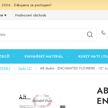
 2026... Děkujeme za pochopení!
né ♥️
Hodnocení obchodu
Obchodní podmínky
Podmínk
ZBOŽÍ
KNIHAŘSKÝ MATERIÁL
KURZY NATY LYS
EPENKY
Sady 12"
AB studio - ENCHANTED FLOWERS - 12" sc
AB
E