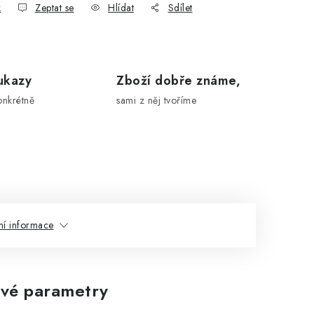
k
Zeptat se
Hlídat
Sdílet
ukazy
Zboží dobře známe,
onkrétně
sami z něj tvoříme
ní informace
vé parametry