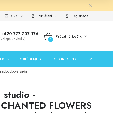
y ochrany osobních údajů
CZK
Ověřování recenzí
Jak nakupovat
Přihlášení
Registrace
+420 777 707 176
Prázdný košík
(volejte kdykoliv)
NÁKUPNÍ
KOŠÍK
AK
OBLÍBENÉ ♥️
FOTORECENZE
MOJE OBJED
rapbooková sada
 studio -
NCHANTED FLOWERS