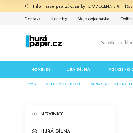
Přejít
DOVOLENÁ 8.8. - 16.8.
na
obsah
Doprava
Kontakty
Moje objednávka
Oblíbe
NOVINKY
HURÁ DÍLNA
VŠECHNO 
Domů
VŠECHNO ZBOŽÍ
PAPÍRY A ČTVRTKY, L
P
K
Přeskočit
NOVINKY
kategorie
a
o
t
HURÁ DÍLNA