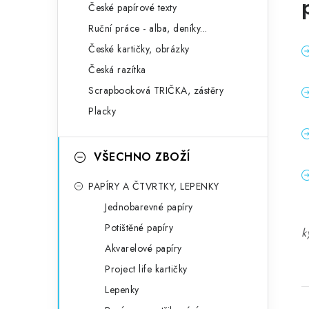
České papírové texty
Ruční práce - alba, deníky...
České kartičky, obrázky
Česká razítka
Scrapbooková TRIČKA, zástěry
Placky
VŠECHNO ZBOŽÍ
PAPÍRY A ČTVRTKY, LEPENKY
Jednobarevné papíry
Potištěné papíry
k
Akvarelové papíry
Project life kartičky
Lepenky