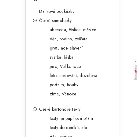
s
e
t
Dárkové poukázky
g
r
České samolepky
o
...abeceda, číslice, měsíce
a
r
...děti, rodina, zvířata
n
i
...gratulace, slavení
e
n
...svatba, láska
í
...jaro, Velikonoce
...léto, cestování, dovolená
p
...podzim, houby
a
...zima, Vánoce
n
České kartonové texty
e
...texty na papírová přání
l
...texty do deníků, alb
...děti, rodina