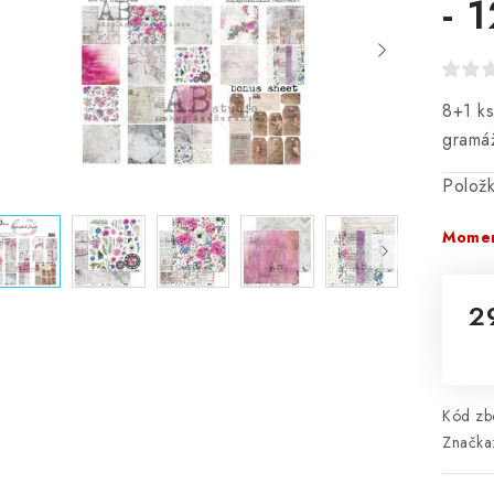
- 
8+1 ks
gramá
Polož
Momen
2
Mě
Kód zbo
Značka