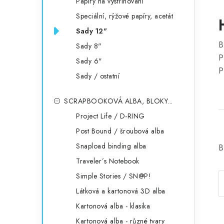
Papíry na vystřihování
Speciální, rýžové papíry, acetát
Sady 12"
B
Sady 8"
P
Sady 6"
P
Sady / ostatní
SCRAPBOOKOVÁ ALBA, BLOKY...
Project Life / D-RING
Post Bound / šroubová alba
Snapload binding alba
B
Traveler´s Notebook
Simple Stories / SN@P!
Látková a kartonová 3D alba
Kartonová alba - klasika
Kartonová alba - různé tvary