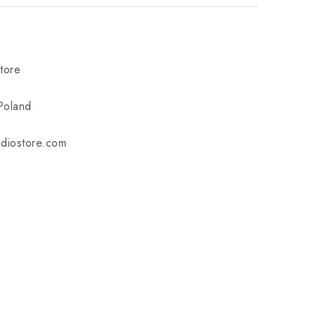
tore
Poland
udiostore.com