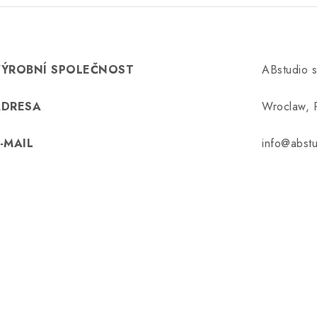
VÝROBNÍ SPOLEČNOST
ABstudio s
ADRESA
Wroclaw, 
-MAIL
info@abst