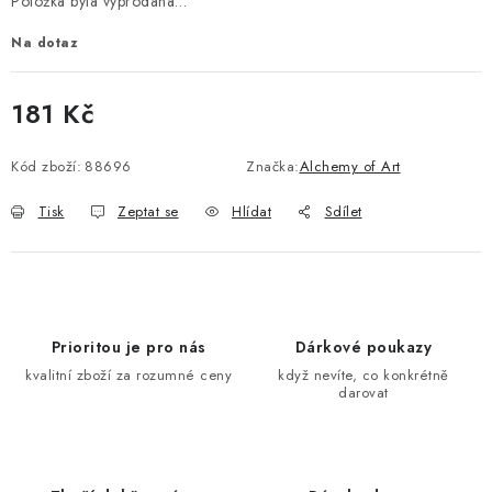
Položka byla vyprodána…
Na dotaz
181 Kč
Měrná cena:
Kód zboží:
88696
Značka:
Alchemy of Art
Tisk
Zeptat se
Hlídat
Sdílet
Prioritou je pro nás
Dárkové poukazy
kvalitní zboží za rozumné ceny
když nevíte, co konkrétně
darovat