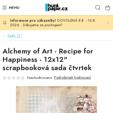
Přejít
Hleda
na
obsah
DOVOLENÁ 8.8. - 16.8.
NOVINKY
2026... Děkujeme za pochopení!
HURÁ DÍLNA
Sady 12"
VŠECHNO ZBOŽÍ
Alchemy of Art - Recipe for
Happiness - 12x12"
KNIHAŘSKÝ MATERIÁL
scrapbooková sada čtvrtek
KURZY NATY LYSAK
Podrobnosti hodnocení
Neohodnoceno
OBLÍBENÉ ♥️
FOTORECENZE