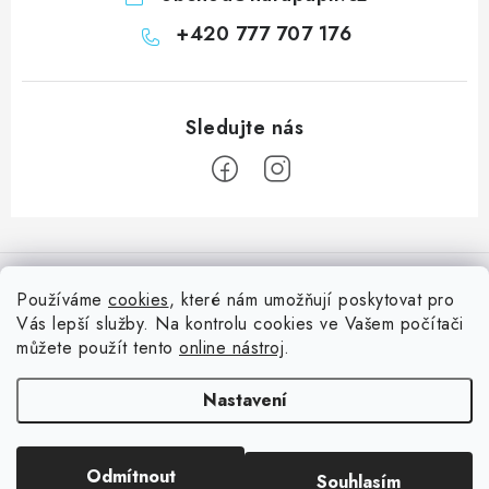
+420 777 707 176
Z
á
Informace pro vás
p
Používáme
cookies
, které nám umožňují poskytovat pro
a
Vás lepší služby. Na kontrolu cookies ve Vašem počítači
Doprava
Nepřehlédněte
t
můžete použít tento
online nástroj
.
Kontakty
í
Blog s nápady a návody
Facebook
Nastavení
Moje objednávka
Slovník pojmů, české návody
Oblíbené ♥️
Copyright 2026
HuráPapír.cz
. Všechna práva vyhrazena.
Upravit nastavení
Hurá TÝM
Odmítnout
Souhlasím
cookies