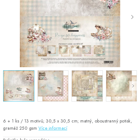
MOJE OBJEDNÁVKA
ZNAČKY
Doprava
Kontakty
Moje objednávka
Oblíbené ♥️
Hodnocení obchodu
Obchodní podmínky
Podmínky ochrany osobních údajů
Ověřování recenzí
Jak nakupovat
6 + 1 ks / 13 motivů; 30,5 x 30,5 cm; matný, oboustranný potisk,
gramáž 250 gsm
Více informací