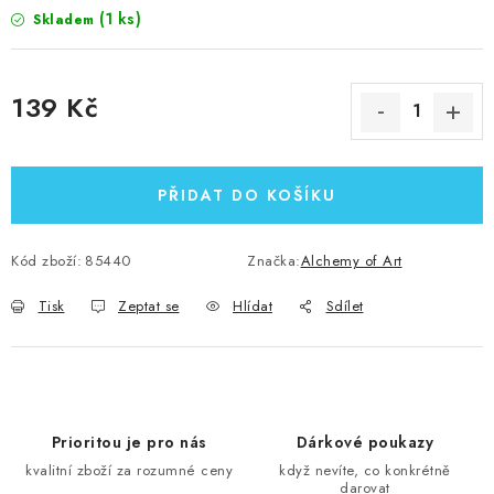
(1 ks)
Skladem
139 Kč
Měrná cena:
PŘIDAT DO KOŠÍKU
Kód zboží:
85440
Značka:
Alchemy of Art
Tisk
Zeptat se
Hlídat
Sdílet
Prioritou je pro nás
Dárkové poukazy
kvalitní zboží za rozumné ceny
když nevíte, co konkrétně
darovat