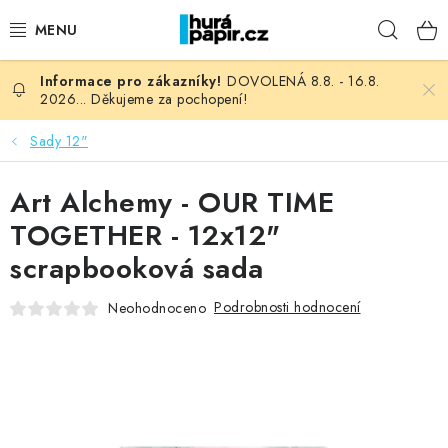
Přejít
Hleda
na
obsah
DOVOLENÁ 8.8. - 16.8.
NOVINKY
2026... Děkujeme za pochopení!
HURÁ DÍLNA
Sady 12"
VŠECHNO ZBOŽÍ
Art Alchemy - OUR TIME
TOGETHER - 12x12"
KNIHAŘSKÝ MATERIÁL
scrapbooková sada
KURZY NATY LYSAK
Podrobnosti hodnocení
Neohodnoceno
OBLÍBENÉ ♥️
FOTORECENZE