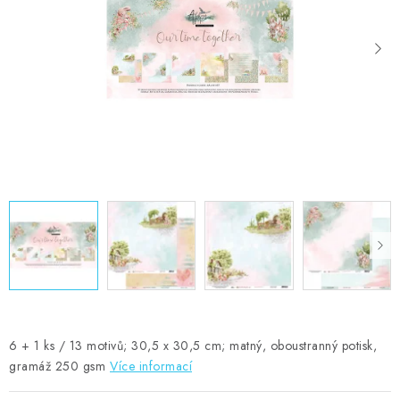
MOJE OBJEDNÁVKA
ZNAČKY
Doprava
Kontakty
Moje objednávka
Oblíbené ♥️
Hodnocení obchodu
Obchodní podmínky
Podmínky ochrany osobních údajů
Ověřování recenzí
Jak nakupovat
6 + 1 ks / 13 motivů; 30,5 x 30,5 cm; matný, oboustranný potisk,
gramáž 250 gsm
Více informací